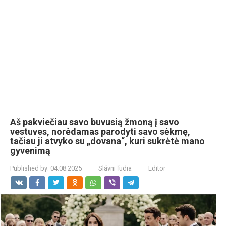
Aš pakviečiau savo buvusią žmoną į savo
vestuves, norėdamas parodyti savo sėkmę,
tačiau ji atvyko su „dovana“, kuri sukrėtė mano
gyvenimą
Published by:
04.08.2025
Slávni ľudia
Editor