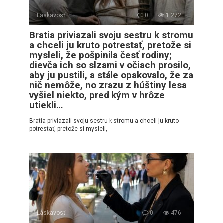
Láskavosť
0
1 272
Bratia priviazali svoju sestru k stromu
a chceli ju kruto potrestať, pretože si
mysleli, že pošpinila česť rodiny;
dievča ich so slzami v očiach prosilo,
aby ju pustili, a stále opakovalo, že za
nič nemôže, no zrazu z húštiny lesa
vyšiel niekto, pred kým v hrôze
utiekli…
Bratia priviazali svoju sestru k stromu a chceli ju kruto
potrestať, pretože si mysleli,
Láskavosť
0
476