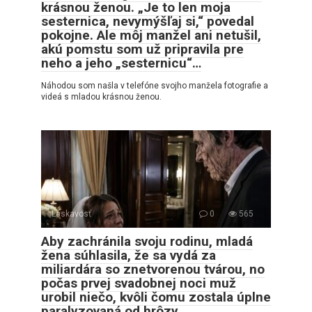
krásnou ženou. „Je to len moja
sesternica, nevymýšľaj si,“ povedal
pokojne. Ale môj manžel ani netušil,
akú pomstu som už pripravila pre
neho a jeho „sesternicu“…
Náhodou som našla v telefóne svojho manžela fotografie a
videá s mladou krásnou ženou.
Láskavosť
0
565
Aby zachránila svoju rodinu, mladá
žena súhlasila, že sa vydá za
miliardára so znetvorenou tvárou, no
počas prvej svadobnej noci muž
urobil niečo, kvôli čomu zostala úplne
paralyzovaná od hrôzy…