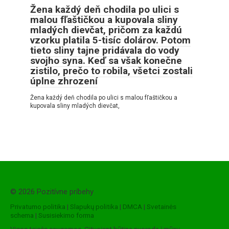
Žena každý deň chodila po ulici s
malou fľaštičkou a kupovala sliny
mladých dievčat, pričom za každú
vzorku platila 5-tisíc dolárov. Potom
tieto sliny tajne pridávala do vody
svojho syna. Keď sa však konečne
zistilo, prečo to robila, všetci zostali
úplne zhrození
Žena každý deň chodila po ulici s malou fľaštičkou a
kupovala sliny mladých dievčat,
© 2026 Pozitívne príbehy
Privatumo politika
|
Slapukų politika
|
DMCA
|
Svetainės
schema
|
Susisiekimo forma