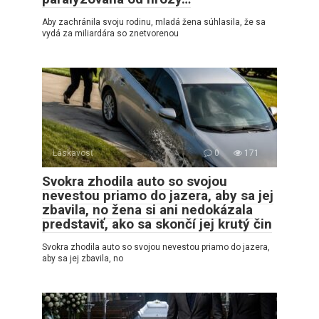
Aby zachránila svoju rodinu, mladá žena súhlasila, že sa
vydá za miliardára so znetvorenou
Láskavosť
0
171
Svokra zhodila auto so svojou
nevestou priamo do jazera, aby sa jej
zbavila, no žena si ani nedokázala
predstaviť, ako sa skončí jej krutý čin
Svokra zhodila auto so svojou nevestou priamo do jazera,
aby sa jej zbavila, no