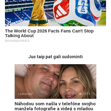
Jus taip pat gali sudominti
Láskavosť
0
1 219
Náhodou som našla v telefóne svojho
manžela fotografie a videá s mladou