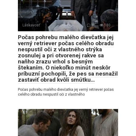
Láskavosť
0
180
Počas pohrebu malého dievčatka jej
verný retriever počas celého obradu
nespustil oči z vlastného strýka
zosnulej a pri otvorenej rakve sa
naňho zrazu vrhol s besným
štekaním. O niekoľko minút neskôr
príbuzní pochopili, že pes sa nesnažil
zastaviť obrad kvôli smútku…
Počas pohrebu malého dievčatka jej verný retriever počas
celého obradu nespustil oči z vlastného