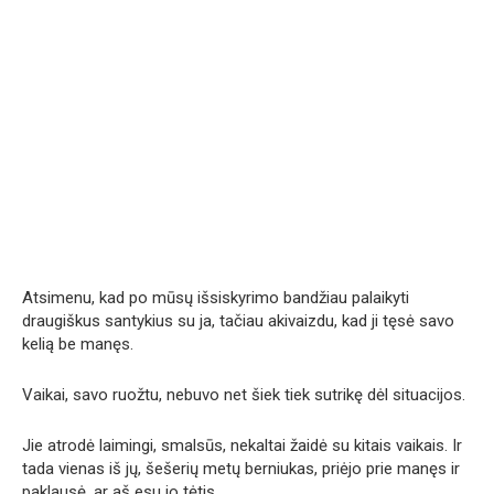
Atsimenu, kad po mūsų išsiskyrimo bandžiau palaikyti
draugiškus santykius su ja, tačiau akivaizdu, kad ji tęsė savo
kelią be manęs.
Vaikai, savo ruožtu, nebuvo net šiek tiek sutrikę dėl situacijos.
Jie atrodė laimingi, smalsūs, nekaltai žaidė su kitais vaikais. Ir
tada vienas iš jų, šešerių metų berniukas, priėjo prie manęs ir
paklausė, ar aš esu jo tėtis.