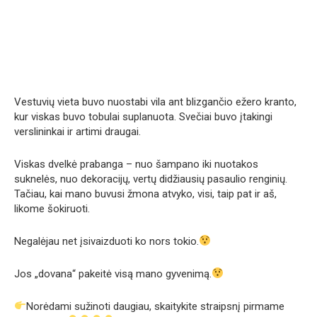
Vestuvių vieta buvo nuostabi vila ant blizgančio ežero kranto,
kur viskas buvo tobulai suplanuota. Svečiai buvo įtakingi
verslininkai ir artimi draugai.
Viskas dvelkė prabanga – nuo šampano iki nuotakos
suknelės, nuo dekoracijų, vertų didžiausių pasaulio renginių.
Tačiau, kai mano buvusi žmona atvyko, visi, taip pat ir aš,
likome šokiruoti.
Negalėjau net įsivaizduoti ko nors tokio.
Jos „dovana“ pakeitė visą mano gyvenimą.
Norėdami sužinoti daugiau, skaitykite straipsnį pirmame