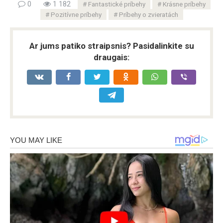
0
1 182
Fantastické príbehy
Krásne príbehy
Pozitívne príbehy
Príbehy o zvieratách
Ar jums patiko straipsnis? Pasidalinkite su
draugais: