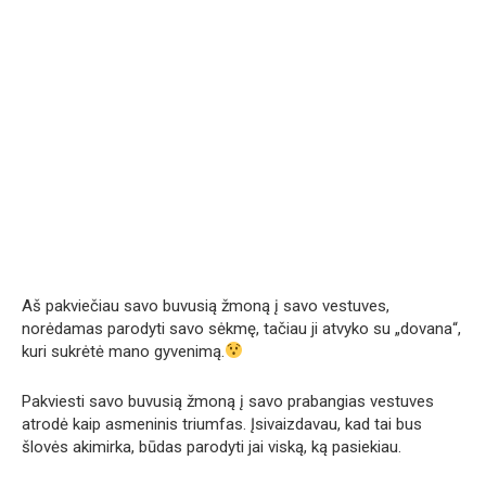
Aš pakviečiau savo buvusią žmoną į savo vestuves,
norėdamas parodyti savo sėkmę, tačiau ji atvyko su „dovana“,
kuri sukrėtė mano gyvenimą.
Pakviesti savo buvusią žmoną į savo prabangias vestuves
atrodė kaip asmeninis triumfas. Įsivaizdavau, kad tai bus
šlovės akimirka, būdas parodyti jai viską, ką pasiekiau.