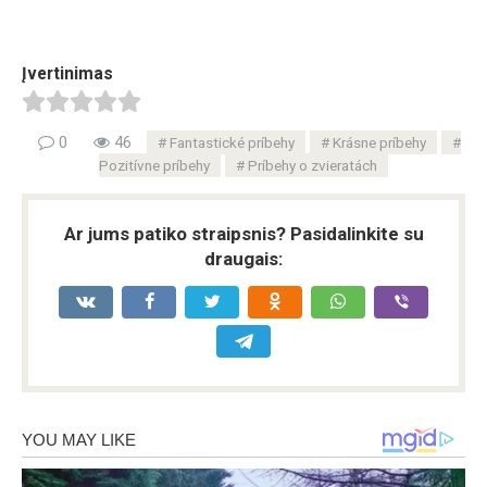
Įvertinimas
0
46
Fantastické príbehy
Krásne príbehy
Pozitívne príbehy
Príbehy o zvieratách
Ar jums patiko straipsnis? Pasidalinkite su
draugais: