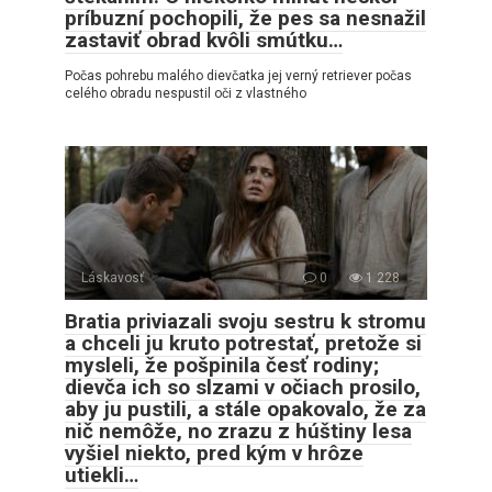
príbuzní pochopili, že pes sa nesnažil
zastaviť obrad kvôli smútku…
Počas pohrebu malého dievčatka jej verný retriever počas
celého obradu nespustil oči z vlastného
Láskavosť
0
1 228
Bratia priviazali svoju sestru k stromu
a chceli ju kruto potrestať, pretože si
mysleli, že pošpinila česť rodiny;
dievča ich so slzami v očiach prosilo,
aby ju pustili, a stále opakovalo, že za
nič nemôže, no zrazu z húštiny lesa
vyšiel niekto, pred kým v hrôze
utiekli…