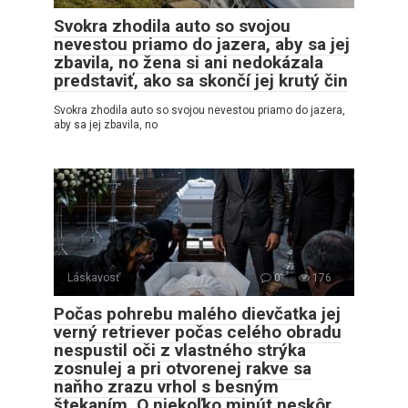
Svokra zhodila auto so svojou
nevestou priamo do jazera, aby sa jej
zbavila, no žena si ani nedokázala
predstaviť, ako sa skončí jej krutý čin
Svokra zhodila auto so svojou nevestou priamo do jazera,
aby sa jej zbavila, no
Láskavosť
0
176
Počas pohrebu malého dievčatka jej
verný retriever počas celého obradu
nespustil oči z vlastného strýka
zosnulej a pri otvorenej rakve sa
naňho zrazu vrhol s besným
štekaním. O niekoľko minút neskôr