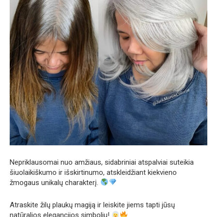
Nepriklausomai nuo amžiaus, sidabriniai atspalviai suteikia
šiuolaikiškumo ir išskirtinumo, atskleidžiant kiekvieno
žmogaus unikalų charakterį.
Atraskite žilų plaukų magiją ir leiskite jiems tapti jūsų
natūralios elegancijos simboliu!