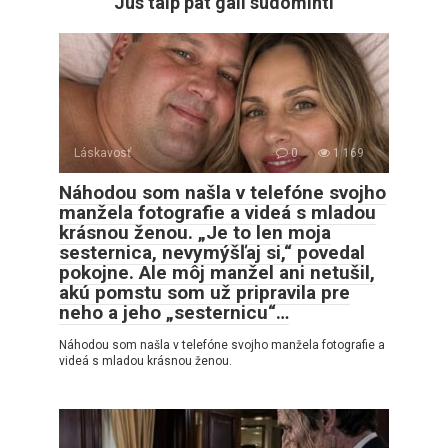
Jus taip pat gali sudominti
Láskavosť
0
1 169
Náhodou som našla v telefóne svojho
manžela fotografie a videá s mladou
krásnou ženou. „Je to len moja
sesternica, nevymýšľaj si,“ povedal
pokojne. Ale môj manžel ani netušil,
akú pomstu som už pripravila pre
neho a jeho „sesternicu“…
Náhodou som našla v telefóne svojho manžela fotografie a
videá s mladou krásnou ženou.