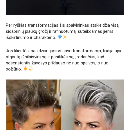
Per ryškias transformacijas šis spalvininkas atskleidžia visą
sidabrinių plaukų grožį ir rafinuotumą, suteikdamas jiems
išskirtinumo ir charakterio.
Jos klientės, pasidžiaugusios savo transformacija, liudija apie
atgautą išsilaisvinimą ir pasitikėjimą, įrodančius, kad
nesenstantis žavesys priklauso ne nuo spalvos, o nuo
požiūrio.