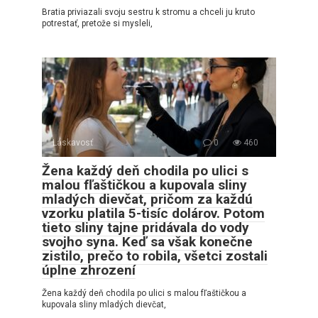
Bratia priviazali svoju sestru k stromu a chceli ju kruto
potrestať, pretože si mysleli,
Láskavosť
0
460
Žena každý deň chodila po ulici s
malou fľaštičkou a kupovala sliny
mladých dievčat, pričom za každú
vzorku platila 5-tisíc dolárov. Potom
tieto sliny tajne pridávala do vody
svojho syna. Keď sa však konečne
zistilo, prečo to robila, všetci zostali
úplne zhrození
Žena každý deň chodila po ulici s malou fľaštičkou a
kupovala sliny mladých dievčat,