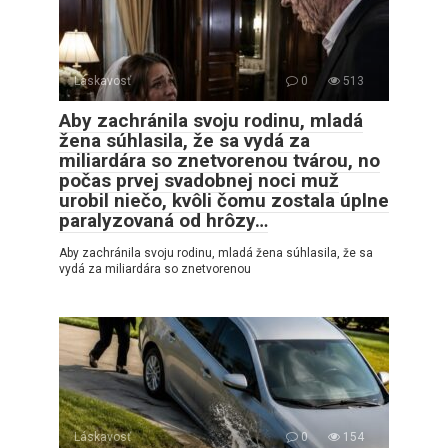
Láskavosť
0
513
Aby zachránila svoju rodinu, mladá
žena súhlasila, že sa vydá za
miliardára so znetvorenou tvárou, no
počas prvej svadobnej noci muž
urobil niečo, kvôli čomu zostala úplne
paralyzovaná od hrôzy…
Aby zachránila svoju rodinu, mladá žena súhlasila, že sa
vydá za miliardára so znetvorenou
Láskavosť
0
154