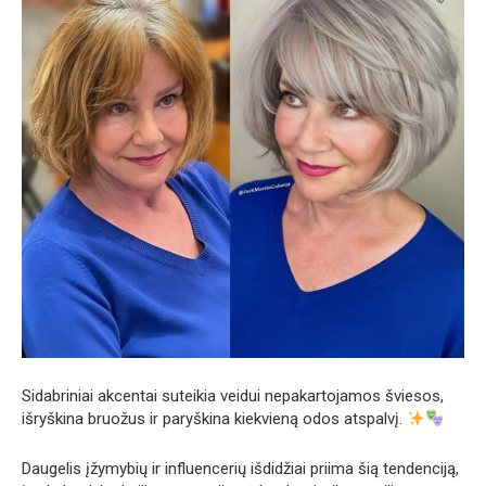
Sidabriniai akcentai suteikia veidui nepakartojamos šviesos,
išryškina bruožus ir paryškina kiekvieną odos atspalvį.
Daugelis įžymybių ir influencerių išdidžiai priima šią tendenciją,