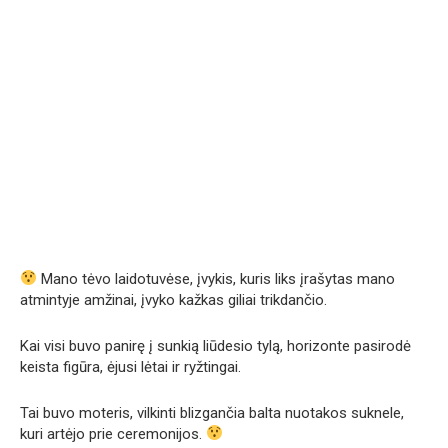
Mano tėvo laidotuvėse, įvykis, kuris liks įrašytas mano
atmintyje amžinai, įvyko kažkas giliai trikdančio.
Kai visi buvo panirę į sunkią liūdesio tylą, horizonte pasirodė
keista figūra, ėjusi lėtai ir ryžtingai.
Tai buvo moteris, vilkinti blizgančia balta nuotakos suknele,
kuri artėjo prie ceremonijos.