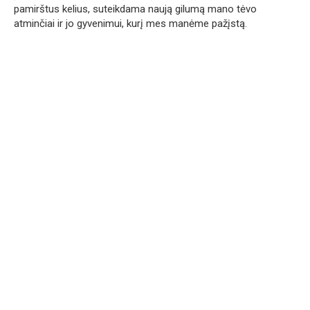
pamirštus kelius, suteikdama naują gilumą mano tėvo
atminčiai ir jo gyvenimui, kurį mes manėme pažįstą.