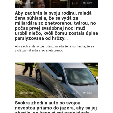
Láskavosť
0
489
Aby zachránila svoju rodinu, mladá
žena súhlasila, že sa vydá za
miliardára so znetvorenou tvárou, no
počas prvej svadobnej noci muž
urobil niečo, kvôli čomu zostala úplne
paralyzovaná od hrôzy…
Aby zachránila svoju rodinu, mladá žena súhlasila, že sa
vydá za miliardára so znetvorenou
Láskavosť
0
153
Svokra zhodila auto so svojou
nevestou priamo do jazera, aby sa jej
zbavila, no žena si ani nedokázala