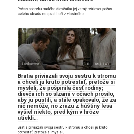
Počas pohrebu malého dievčatka jej verný retriever počas
celého obradu nespustil oči z vlastného
Láskavosť
0
1 143
Bratia priviazali svoju sestru k stromu
a chceli ju kruto potrestať, pretože si
mysleli, že pošpinila česť rodiny;
dievča ich so slzami v očiach prosilo,
aby ju pustili, a stále opakovalo, že za
nič nemôže, no zrazu z húštiny lesa
vyšiel niekto, pred kým v hrôze
utiekli…
Bratia priviazali svoju sestru k stromu a chceli ju kruto
potrestať, pretože si mysleli,