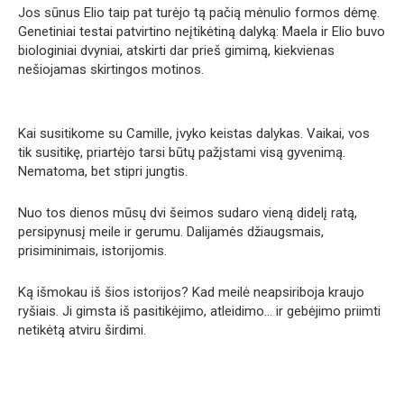
Jos sūnus Elio taip pat turėjo tą pačią mėnulio formos dėmę.
Genetiniai testai patvirtino neįtikėtiną dalyką: Maela ir Elio buvo
biologiniai dvyniai, atskirti dar prieš gimimą, kiekvienas
nešiojamas skirtingos motinos.
Kai susitikome su Camille, įvyko keistas dalykas. Vaikai, vos
tik susitikę, priartėjo tarsi būtų pažįstami visą gyvenimą.
Nematoma, bet stipri jungtis.
Nuo tos dienos mūsų dvi šeimos sudaro vieną didelį ratą,
persipynusį meile ir gerumu. Dalijamės džiaugsmais,
prisiminimais, istorijomis.
Ką išmokau iš šios istorijos? Kad meilė neapsiriboja kraujo
ryšiais. Ji gimsta iš pasitikėjimo, atleidimo… ir gebėjimo priimti
netikėtą atviru širdimi.