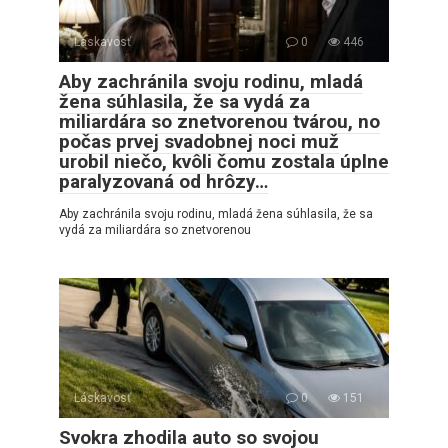
Láskavosť
0
446
Aby zachránila svoju rodinu, mladá
žena súhlasila, že sa vydá za
miliardára so znetvorenou tvárou, no
počas prvej svadobnej noci muž
urobil niečo, kvôli čomu zostala úplne
paralyzovaná od hrôzy…
Aby zachránila svoju rodinu, mladá žena súhlasila, že sa
vydá za miliardára so znetvorenou
Láskavosť
0
151
Svokra zhodila auto so svojou