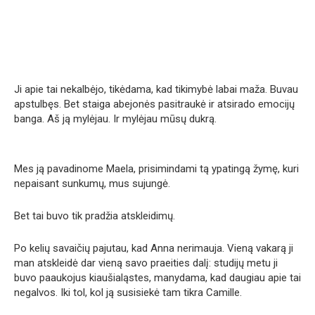
Ji apie tai nekalbėjo, tikėdama, kad tikimybė labai maža. Buvau
apstulbęs. Bet staiga abejonės pasitraukė ir atsirado emocijų
banga. Aš ją mylėjau. Ir mylėjau mūsų dukrą.
Mes ją pavadinome Maela, prisimindami tą ypatingą žymę, kuri
nepaisant sunkumų, mus sujungė.
Bet tai buvo tik pradžia atskleidimų.
Po kelių savaičių pajutau, kad Anna nerimauja. Vieną vakarą ji
man atskleidė dar vieną savo praeities dalį: studijų metu ji
buvo paaukojus kiaušialąstes, manydama, kad daugiau apie tai
negalvos. Iki tol, kol ją susisiekė tam tikra Camille.