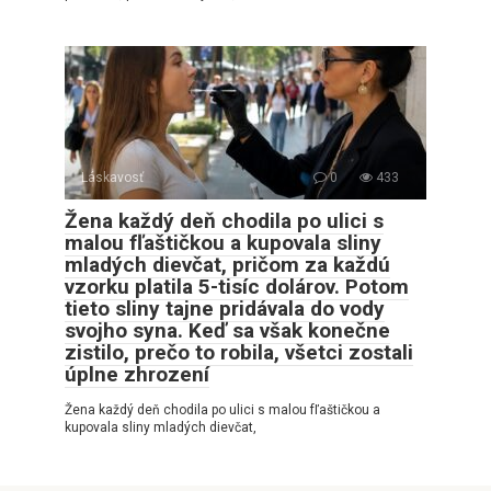
Láskavosť
0
433
Žena každý deň chodila po ulici s
malou fľaštičkou a kupovala sliny
mladých dievčat, pričom za každú
vzorku platila 5-tisíc dolárov. Potom
tieto sliny tajne pridávala do vody
svojho syna. Keď sa však konečne
zistilo, prečo to robila, všetci zostali
úplne zhrození
Žena každý deň chodila po ulici s malou fľaštičkou a
kupovala sliny mladých dievčat,