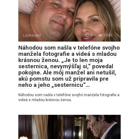
Láskavosť
0
1 086
Náhodou som našla v telefóne svojho
manžela fotografie a videá s mladou
krásnou ženou. „Je to len moja
sesternica, nevymýšľaj si,“ povedal
pokojne. Ale môj manžel ani netušil,
akú pomstu som už pripravila pre
neho a jeho „sesternicu“…
Náhodou som našla v telefóne svojho manžela fotografie a
videá s mladou krásnou ženou.