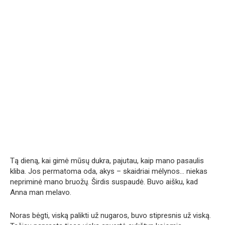
Tą dieną, kai gimė mūsų dukra, pajutau, kaip mano pasaulis
kliba. Jos permatoma oda, akys – skaidriai mėlynos… niekas
nepriminė mano bruožų. Širdis suspaudė. Buvo aišku, kad
Anna man melavo.
Noras bėgti, viską palikti už nugaros, buvo stipresnis už viską.