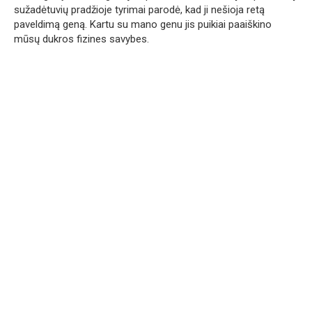
sužadėtuvių pradžioje tyrimai parodė, kad ji nešioja retą
paveldimą geną. Kartu su mano genu jis puikiai paaiškino
mūsų dukros fizines savybes.