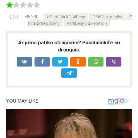
0
290
Fantastické príbehy
Krásne príbehy
Pozitívne príbehy
Príbehy o zvieratách
Ar jums patiko straipsnis? Pasidalinkite su
draugais: