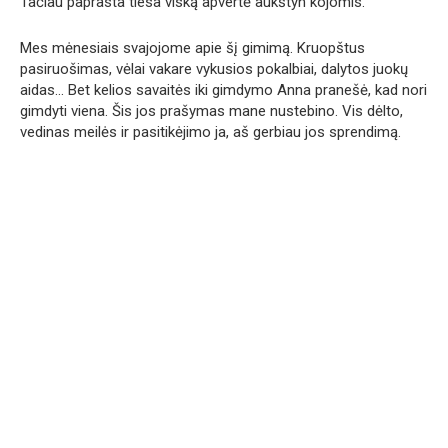
Tačiau paprasta tiesa viską apvertė aukštyn kojomis.
Mes mėnesiais svajojome apie šį gimimą. Kruopštus
pasiruošimas, vėlai vakare vykusios pokalbiai, dalytos juokų
aidas… Bet kelios savaitės iki gimdymo Anna pranešė, kad nori
gimdyti viena. Šis jos prašymas mane nustebino. Vis dėlto,
vedinas meilės ir pasitikėjimo ja, aš gerbiau jos sprendimą.