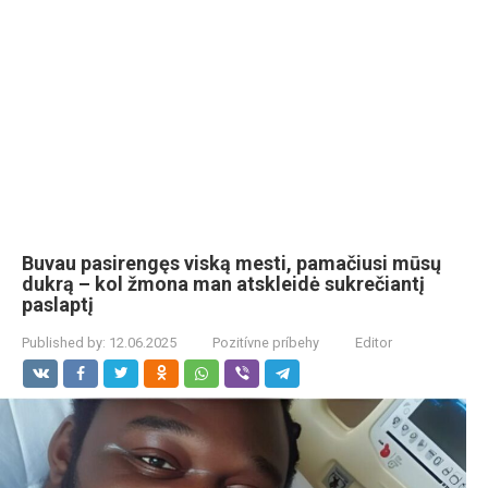
Buvau pasirengęs viską mesti, pamačiusi mūsų
dukrą – kol žmona man atskleidė sukrečiantį
paslaptį
Published by:
12.06.2025
Pozitívne príbehy
Editor