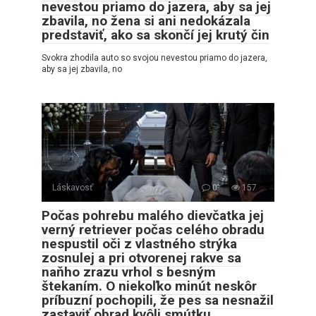
nevestou priamo do jazera, aby sa jej
zbavila, no žena si ani nedokázala
predstaviť, ako sa skončí jej krutý čin
Svokra zhodila auto so svojou nevestou priamo do jazera,
aby sa jej zbavila, no
Láskavosť
0
157
Počas pohrebu malého dievčatka jej
verný retriever počas celého obradu
nespustil oči z vlastného strýka
zosnulej a pri otvorenej rakve sa
naňho zrazu vrhol s besným
štekaním. O niekoľko minút neskôr
príbuzní pochopili, že pes sa nesnažil
zastaviť obrad kvôli smútku…