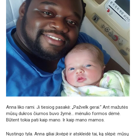
Anna liko rami. Ji tiesiog pasakė: „Pažvelk gerai.“ Ant mažutės
mūsų dukros čiurnos buvo žymė… mėnulio formos dėmė.
Būtent tokia pati kaip mano. Ir kaip mano mamos.
Nustingo tyla. Anna giliai įkvėpė ir atskleidė tai, ką slėpė: mūsų