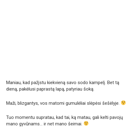
Maniau, kad pažįstu kiekvieną savo sodo kampelį. Bet tą
dieną, pakėlusi paprastą lapą, patyriau šoką.
Maži, blizgantys, vos matomi gumulėliai slėpėsi šešėlyje.
Tuo momentu supratau, kad tai, ką matau, gali kelti pavojų
mano gyvūnams… ir net mano šeimai.