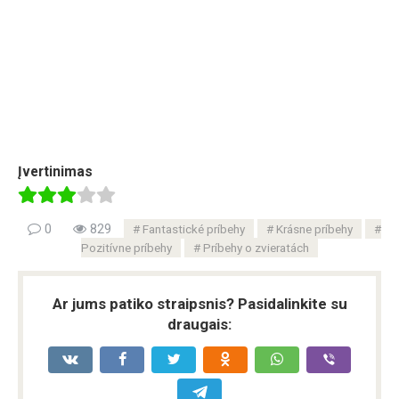
Įvertinimas
0
829
Fantastické príbehy
Krásne príbehy
Pozitívne príbehy
Príbehy o zvieratách
Ar jums patiko straipsnis? Pasidalinkite su
draugais: