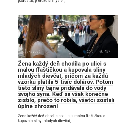
potrestať, pretože si mysleli,
Láskavosť
0
457
Žena každý deň chodila po ulici s
malou fľaštičkou a kupovala sliny
mladých dievčat, pričom za každú
vzorku platila 5-tisíc dolárov. Potom
tieto sliny tajne pridávala do vody
svojho syna. Keď sa však konečne
zistilo, prečo to robila, všetci zostali
úplne zhrození
Žena každý deň chodila po ulici s malou fľaštičkou a
kupovala sliny mladých dievčat,