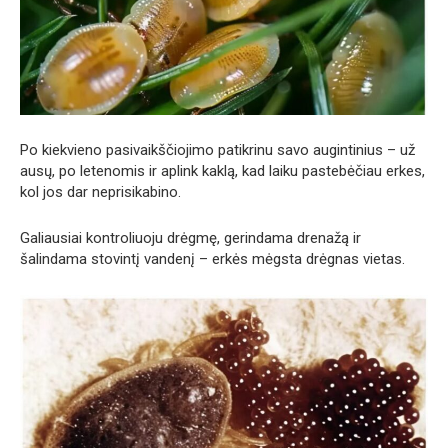
Po kiekvieno pasivaikščiojimo patikrinu savo augintinius – už
ausų, po letenomis ir aplink kaklą, kad laiku pastebėčiau erkes,
kol jos dar neprisikabino.
Galiausiai kontroliuoju drėgmę, gerindama drenažą ir
šalindama stovintį vandenį – erkės mėgsta drėgnas vietas.