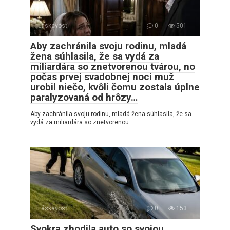
Láskavosť
0
501
Aby zachránila svoju rodinu, mladá
žena súhlasila, že sa vydá za
miliardára so znetvorenou tvárou, no
počas prvej svadobnej noci muž
urobil niečo, kvôli čomu zostala úplne
paralyzovaná od hrôzy…
Aby zachránila svoju rodinu, mladá žena súhlasila, že sa
vydá za miliardára so znetvorenou
Láskavosť
0
153
Svokra zhodila auto so svojou