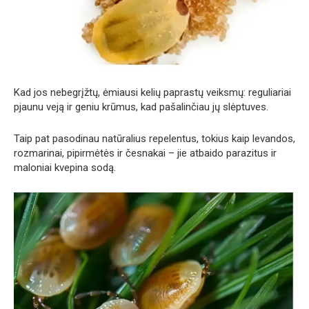
Kad jos nebegrįžtų, ėmiausi kelių paprastų veiksmų: reguliariai
pjaunu veją ir geniu krūmus, kad pašalinčiau jų slėptuves.
Taip pat pasodinau natūralius repelentus, tokius kaip levandos,
rozmarinai, pipirmėtės ir česnakai – jie atbaido parazitus ir
maloniai kvepina sodą.