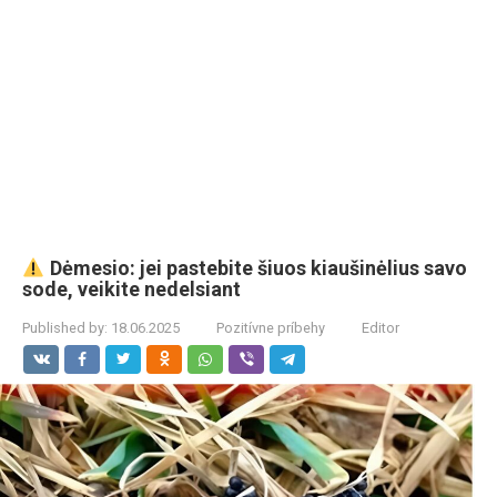
Dėmesio: jei pastebite šiuos kiaušinėlius savo
sode, veikite nedelsiant
Published by:
18.06.2025
Pozitívne príbehy
Editor