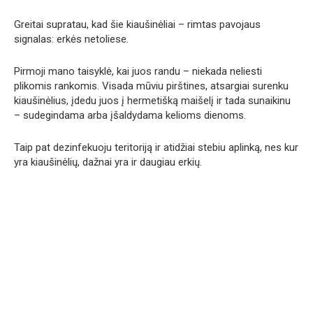
Greitai supratau, kad šie kiaušinėliai – rimtas pavojaus
signalas: erkės netoliese.
Pirmoji mano taisyklė, kai juos randu – niekada neliesti
plikomis rankomis. Visada mūviu pirštines, atsargiai surenku
kiaušinėlius, įdedu juos į hermetišką maišelį ir tada sunaikinu
– sudegindama arba įšaldydama kelioms dienoms.
Taip pat dezinfekuoju teritoriją ir atidžiai stebiu aplinką, nes kur
yra kiaušinėlių, dažnai yra ir daugiau erkių.