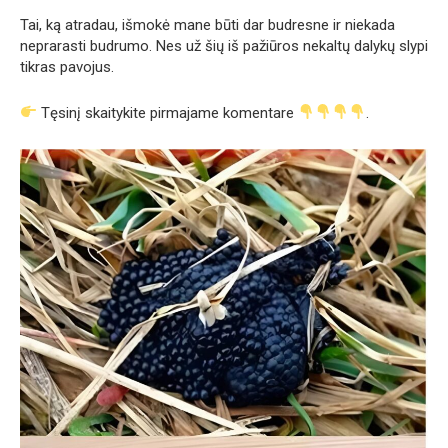
Tai, ką atradau, išmokė mane būti dar budresne ir niekada
neprarasti budrumo. Nes už šių iš pažiūros nekaltų dalykų slypi
tikras pavojus.
Tęsinį skaitykite pirmajame komentare
.