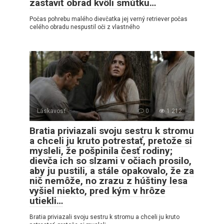
zastaviť obrad kvôli smútku…
Počas pohrebu malého dievčatka jej verný retriever počas
celého obradu nespustil oči z vlastného
Láskavosť
0
1 212
Bratia priviazali svoju sestru k stromu
a chceli ju kruto potrestať, pretože si
mysleli, že pošpinila česť rodiny;
dievča ich so slzami v očiach prosilo,
aby ju pustili, a stále opakovalo, že za
nič nemôže, no zrazu z húštiny lesa
vyšiel niekto, pred kým v hrôze
utiekli…
Bratia priviazali svoju sestru k stromu a chceli ju kruto