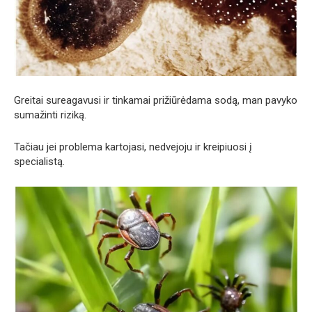
Greitai sureagavusi ir tinkamai prižiūrėdama sodą, man pavyko
sumažinti riziką.
Tačiau jei problema kartojasi, nedvejoju ir kreipiuosi į
specialistą.