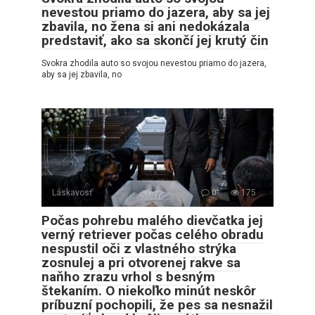
nevestou priamo do jazera, aby sa jej
zbavila, no žena si ani nedokázala
predstaviť, ako sa skončí jej krutý čin
Svokra zhodila auto so svojou nevestou priamo do jazera,
aby sa jej zbavila, no
Láskavosť
0
175
Počas pohrebu malého dievčatka jej
verný retriever počas celého obradu
nespustil oči z vlastného strýka
zosnulej a pri otvorenej rakve sa
naňho zrazu vrhol s besným
štekaním. O niekoľko minút neskôr
príbuzní pochopili, že pes sa nesnažil