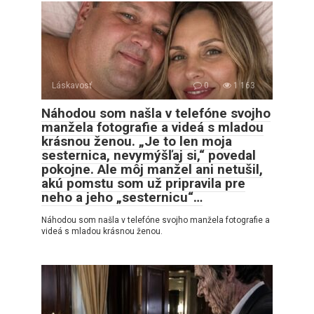
Láskavosť
0
1 163
Náhodou som našla v telefóne svojho
manžela fotografie a videá s mladou
krásnou ženou. „Je to len moja
sesternica, nevymýšľaj si,“ povedal
pokojne. Ale môj manžel ani netušil,
akú pomstu som už pripravila pre
neho a jeho „sesternicu“…
Náhodou som našla v telefóne svojho manžela fotografie a
videá s mladou krásnou ženou.