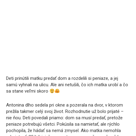
Deti prinútili matku predať dom a rozdelili si peniaze, a jej
samú vyhnali na ulicu. Ale ani netušili, čo ich matka urobí a čo
sa stane veľmi skoro
Antonina dlho sedela pri okne a pozerala na dvor, v ktorom
prežila takmer celý svoj život. Rozhodnutie už bolo prijaté –
nie ňou. Deti povedali priamo: dom sa musí predať, pretože
peniaze potrebujú všetci. Pokúsila sa namietať, ale rýchlo
pochopila, že hádať sa nemá zmysel. Ako matka nemohla