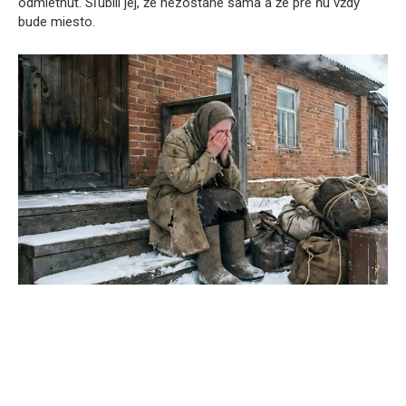
odmietnuť. Sľúbili jej, že nezostane sama a že pre ňu vždy
bude miesto.