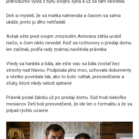
jednoducho vyšla z bytu svojho syna a už sa tam nevrátila.
Deti si mysleli, že sa matka nahnevala a časom sa sama
ukáže, preto ju dlho nehľadali.
Avšak ešte pred svojim zmiznutím Antonina stihla urobiť
niečo, o čom nikto nevedel. Keď sa rozhovory o predaji domu
len začínali, podľa rady známej navštívila právnika.
Vtedy sa hanbila a bála, ale ešte viac sa bála zostať bez
strechy nad hlavou. Podpísala plnú moc, uchovala dokumenty
a všetko povedala tak, ako to bolo: nátlak, presviedčanie a
sľuby, ktoré nikdy neboli splnené.
Právnik podal žalobu už po predaji domu. Súd trval niekoľko
mesiacov. Deti boli presvedčené, že ide len o formalitu a že sa
prípad rýchlo uzavrie.