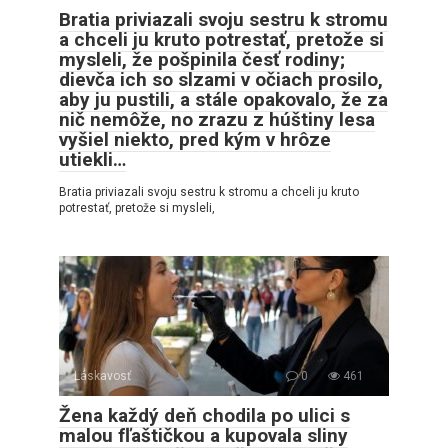
Bratia priviazali svoju sestru k stromu
a chceli ju kruto potrestať, pretože si
mysleli, že pošpinila česť rodiny;
dievča ich so slzami v očiach prosilo,
aby ju pustili, a stále opakovalo, že za
nič nemôže, no zrazu z húštiny lesa
vyšiel niekto, pred kým v hrôze
utiekli…
Bratia priviazali svoju sestru k stromu a chceli ju kruto
potrestať, pretože si mysleli,
Láskavosť
0
461
Žena každý deň chodila po ulici s
malou fľaštičkou a kupovala sliny