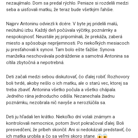
nezaujímalo. Dom sa predal rýchlo. Peniaze si rozdelili medzi
seba a uisťovali matku, že teraz bude všetkým ľahšie.
Najprv Antoninu odviezli k dcére. V byte jej pridelili malú,
neútulnú izbu. Každý deň počúvala výčitky, poznámky a
nespokojnosť. Neustále jej pripomínali, že prekáža, zaberá
miesto a spôsobuje nepríjemnosti. Po niekoľkých mesiacoch
ju presťahovali k synovi. Tam bolo ešte ťažšie. Synova
manželka neschovávala podráždenie a samotná Antonina sa
cítila zbytočná a nepotrebná.
Deti začali medzi sebou diskutovať, čo ďalej robiť. Rozhovory
boli tvrdé, akoby nešlo o ich matku, ale o starú vec, ktorej sa
treba zbaviť. Antonina všetko počula a všetko chápala.
Jedného rána jednoducho odišla. Nezanechala žiadnu
poznámku, nezobrala nič navyše a nerozlúčila sa.
Deti ju hľadali len krátko. Niekoľko dní volali známym a
kontrolovali nemocnice, potom život pokračoval ďalej. Boli
presvedčení, že príbeh skončil. Ani si nedokázali predstaviť, čo
ich matka urobila a čo sa veľmi skoro stane.