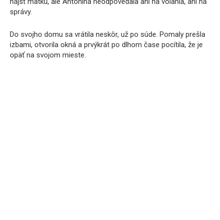
nájsť matku, ale Antonina neodpovedala ani na volania, ani na
správy.
Do svojho domu sa vrátila neskôr, už po súde. Pomaly prešla
izbami, otvorila okná a prvýkrát po dlhom čase pocítila, že je
opäť na svojom mieste.