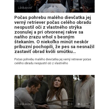
Láskavosť
0
176
Počas pohrebu malého dievčatka jej
verný retriever počas celého obradu
nespustil oči z vlastného strýka
zosnulej a pri otvorenej rakve sa
naňho zrazu vrhol s besným
štekaním. O niekoľko minút neskôr
príbuzní pochopili, že pes sa nesnažil
zastaviť obrad kvôli smútku…
Počas pohrebu malého dievčatka jej verný retriever počas
celého obradu nespustil oči z vlastného
Láskavosť
0
1 229