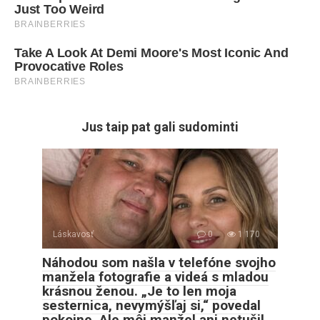
Jus taip pat gali sudominti
Láskavosť
0
1 170
Náhodou som našla v telefóne svojho
manžela fotografie a videá s mladou
krásnou ženou. „Je to len moja
sesternica, nevymýšľaj si,“ povedal
pokojne. Ale môj manžel ani netušil,