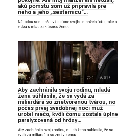
akú pomstu som už pripravila pre
neho a jeho „sesternicu“…
Náhodou som našla v telefóne svojho manžela fotografie a
videá s mladou krásnou ženou.
Láskavosť
0
513
Aby zachránila svoju rodinu, mladá
žena súhlasila, že sa vydá za
miliardára so znetvorenou tvárou, no
počas prvej svadobnej noci muž
urobil niečo, kvôli čomu zostala úplne
paralyzovaná od hrôzy…
Aby zachránila svoju rodinu, mladá žena súhlasila, že sa
vydá za miliardára so znetvorenou