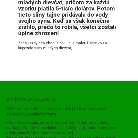
mladých dievčat, pričom za každú
vzorku platila 5-tisíc dolárov. Potom
tieto sliny tajne pridávala do vody
svojho syna. Keď sa však konečne
zistilo, prečo to robila, všetci zostali
úplne zhrození
Žena každý deň chodila po ulici s malou fľaštičkou a
kupovala sliny mladých dievčat,
© 2026 Pozitívne príbehy
Privatumo politika
|
Slapukų politika
|
DMCA
|
Svetainės
schema
|
Susisiekimo forma
Visos teisės saugomos. Cituojant būtina nuoroda į mūsų
svetainę. Draudžiama visiškai ar iš dalies atgaminti svetainės
straipsnius be tiesioginės nuorodos į
https://mydecortrends.com/. Tie, kurie padarys autorių teisių