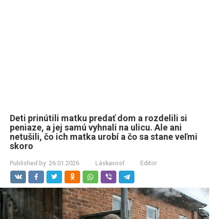
Deti prinútili matku predať dom a rozdelili si
peniaze, a jej samú vyhnali na ulicu. Ale ani
netušili, čo ich matka urobí a čo sa stane veľmi
skoro
Published by:
26.01.2026
Láskavosť
Editor