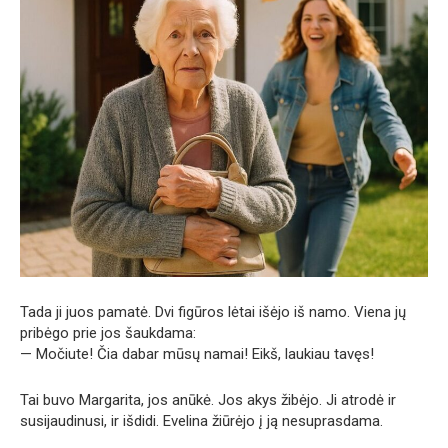
Tada ji juos pamatė. Dvi figūros lėtai išėjo iš namo. Viena jų
pribėgo prie jos šaukdama:
— Močiute! Čia dabar mūsų namai! Eikš, laukiau tavęs!
Tai buvo Margarita, jos anūkė. Jos akys žibėjo. Ji atrodė ir
susijaudinusi, ir išdidi. Evelina žiūrėjo į ją nesuprasdama.