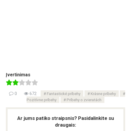
Įvertinimas
0
672
Fantastické príbehy
Krásne príbehy
Pozitívne príbehy
Príbehy o zvieratách
Ar jums patiko straipsnis? Pasidalinkite su
draugais: