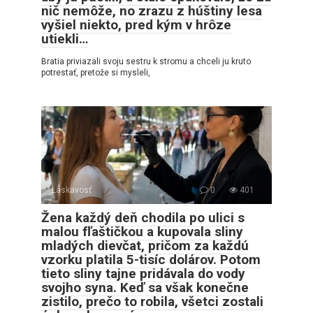
nič nemôže, no zrazu z húštiny lesa
vyšiel niekto, pred kým v hrôze
utiekli…
Bratia priviazali svoju sestru k stromu a chceli ju kruto
potrestať, pretože si mysleli,
Láskavosť
0
401
Žena každý deň chodila po ulici s
malou fľaštičkou a kupovala sliny
mladých dievčat, pričom za každú
vzorku platila 5-tisíc dolárov. Potom
tieto sliny tajne pridávala do vody
svojho syna. Keď sa však konečne
zistilo, prečo to robila, všetci zostali