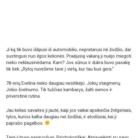
Ji ką tik buvo išlipusi iš automobilio, nepratarusi nė žodžio, dar
sustingusi nuo ilgos kelionės. Praėjusią vakarą ji nuėjo miegoti
nieko neklausinėdama. Kam? Jos sūnus ir dukra buvo pasakę
tik tiek: „Rytoj nuvešime tave į vietą, kur tau bus gera.“
78-erių Evelina nieko daugiau nesitikėjo. Jokių staigmenų.
Jokio švelnumo. Tik tuščias kambarys, šalti sienos ir
priverstinė rutina.
Jau kelias savaites ji jautė, kaip jos vaikai apsikeičia žvilgsniais,
tylos, kurios kalba daugiau nei žodžiai, ir atodūsiai, kai ji
paprašo pagalbos.
Taigi ji buvo pasiruošusi. Psichologiškai. Atsisveikinti su savo