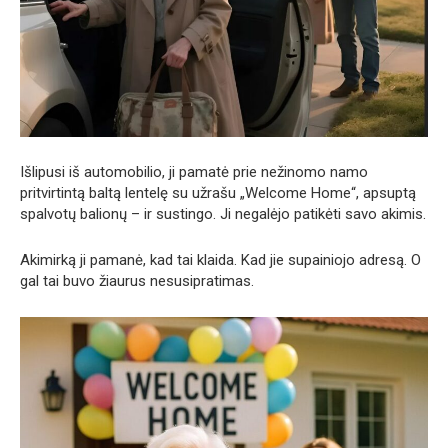
Išlipusi iš automobilio, ji pamatė prie nežinomo namo
pritvirtintą baltą lentelę su užrašu „Welcome Home“, apsuptą
spalvotų balionų – ir sustingo. Ji negalėjo patikėti savo akimis.
Akimirką ji pamanė, kad tai klaida. Kad jie supainiojo adresą. O
gal tai buvo žiaurus nesusipratimas.