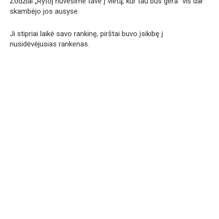
Žodžiai „Rytoj nuvešime tave į vietą, kur tau bus gera“ vis dar
skambėjo jos ausyse.
Ji stipriai laikė savo rankinę, pirštai buvo įsikibę į
nusidėvėjusias rankenas.