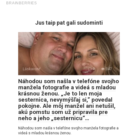
Jus taip pat gali sudominti
Láskavosť
0
347
Náhodou som našla v telefóne svojho
manžela fotografie a videá s mladou
krásnou ženou. „Je to len moja
sesternica, nevymýšľaj si,“ povedal
pokojne. Ale môj manžel ani netušil,
akú pomstu som už pripravila pre
neho a jeho „sesternicu“…
Náhodou som našla v telefóne svojho manžela fotografie a
videá s mladou krásnou ženou.