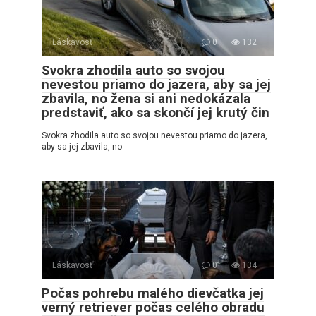
Láskavosť
0
132
Svokra zhodila auto so svojou
nevestou priamo do jazera, aby sa jej
zbavila, no žena si ani nedokázala
predstaviť, ako sa skončí jej krutý čin
Svokra zhodila auto so svojou nevestou priamo do jazera,
aby sa jej zbavila, no
Láskavosť
0
134
Počas pohrebu malého dievčatka jej
verný retriever počas celého obradu