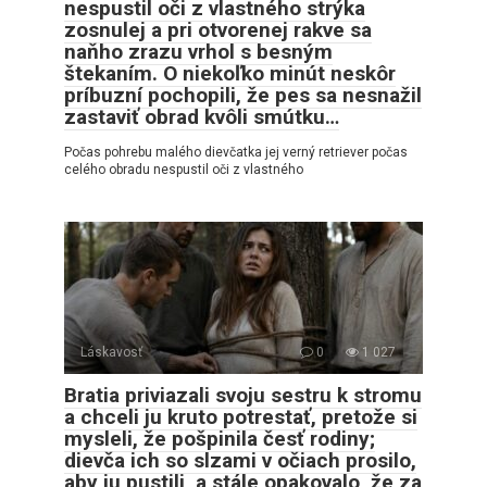
nespustil oči z vlastného strýka
zosnulej a pri otvorenej rakve sa
naňho zrazu vrhol s besným
štekaním. O niekoľko minút neskôr
príbuzní pochopili, že pes sa nesnažil
zastaviť obrad kvôli smútku…
Počas pohrebu malého dievčatka jej verný retriever počas
celého obradu nespustil oči z vlastného
Láskavosť
0
1 027
Bratia priviazali svoju sestru k stromu
a chceli ju kruto potrestať, pretože si
mysleli, že pošpinila česť rodiny;
dievča ich so slzami v očiach prosilo,
aby ju pustili, a stále opakovalo, že za