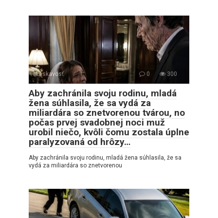
Láskavosť
0
300
Aby zachránila svoju rodinu, mladá
žena súhlasila, že sa vydá za
miliardára so znetvorenou tvárou, no
počas prvej svadobnej noci muž
urobil niečo, kvôli čomu zostala úplne
paralyzovaná od hrôzy…
Aby zachránila svoju rodinu, mladá žena súhlasila, že sa
vydá za miliardára so znetvorenou