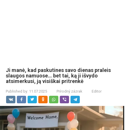
Ji manė, kad paskutines savo dienas praleis
slaugos namuose… bet tai, ką ji išvydo
atsimerkusi, ją visiškai pritrenkė
Published by:
11.07.2025
Prírodný zázrak
Editor