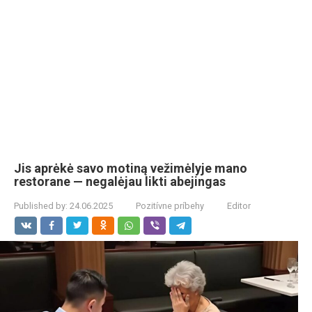
Jis aprėkė savo motiną vežimėlyje mano
restorane — negalėjau likti abejingas
Published by:
24.06.2025
Pozitívne príbehy
Editor