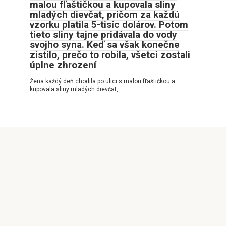
malou fľaštičkou a kupovala sliny
mladých dievčat, pričom za každú
vzorku platila 5-tisíc dolárov. Potom
tieto sliny tajne pridávala do vody
svojho syna. Keď sa však konečne
zistilo, prečo to robila, všetci zostali
úplne zhrození
Žena každý deň chodila po ulici s malou fľaštičkou a
kupovala sliny mladých dievčat,
© 2026 Pozitívne príbehy
Privatumo politika
|
Slapukų politika
|
DMCA
|
Svetainės
schema
|
Susisiekimo forma
Visos teisės saugomos. Cituojant būtina nuoroda į mūsų
svetainę. Draudžiama visiškai ar iš dalies atgaminti svetainės