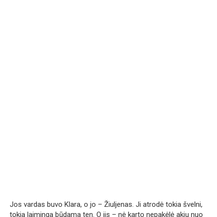
Jos vardas buvo Klara, o jo – Žiuljenas. Ji atrodė tokia švelni,
tokia laiminga būdama ten. O jis – nė karto nepakėlė akių nuo