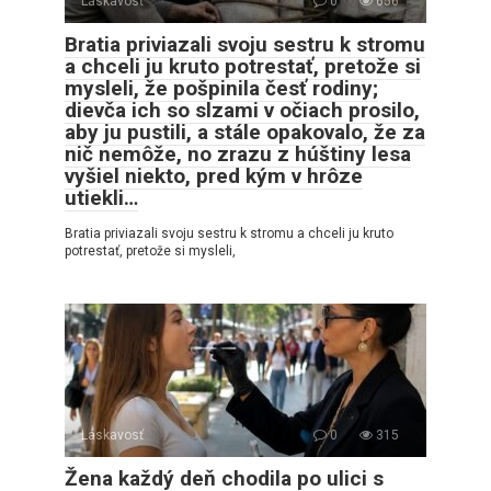
Láskavosť
0
656
Bratia priviazali svoju sestru k stromu
a chceli ju kruto potrestať, pretože si
mysleli, že pošpinila česť rodiny;
dievča ich so slzami v očiach prosilo,
aby ju pustili, a stále opakovalo, že za
nič nemôže, no zrazu z húštiny lesa
vyšiel niekto, pred kým v hrôze
utiekli…
Bratia priviazali svoju sestru k stromu a chceli ju kruto
potrestať, pretože si mysleli,
Láskavosť
0
315
Žena každý deň chodila po ulici s