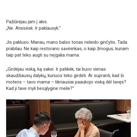
Pažiūrėjau jam į akis.
„Ne. Atsisėsk. Ir paklausyk.“
Jis pakluso. Manau, mano balso tonas neleido ginčytis. Tada
prabilau. Ne kaip restorano savininkas, o kaip žmogus, kuriam
taip pat teko augti su neįgalia mama.
„Girdėjau viską, ką sakei. Ir patikėk, tai buvo vienas
skaudžiausių dalykų, kuriuos teko girdėti. Ar supranti, kad ši
moteris – tavo mama – tikriausiai paaukojo viską dėl tavęs?
Kad ji tave myli besąlygine meile?“