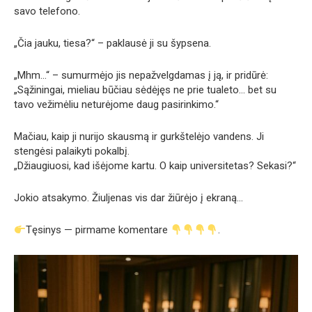
savo telefono.
„Čia jauku, tiesa?“ – paklausė ji su šypsena.
„Mhm…“ – sumurmėjo jis nepažvelgdamas į ją, ir pridūrė:
„Sąžiningai, mieliau būčiau sėdėjęs ne prie tualeto… bet su
tavo vežimėliu neturėjome daug pasirinkimo.“
Mačiau, kaip ji nurijo skausmą ir gurkštelėjo vandens. Ji
stengėsi palaikyti pokalbį.
„Džiaugiuosi, kad išėjome kartu. O kaip universitetas? Sekasi?“
Jokio atsakymo. Žiuljenas vis dar žiūrėjo į ekraną…
Tęsinys — pirmame komentare
.