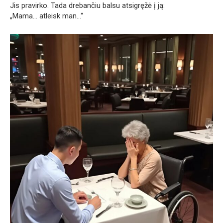
Jis pravirko. Tada drebančiu balsu atsigręžė į ją:
„Mama… atleisk man…“