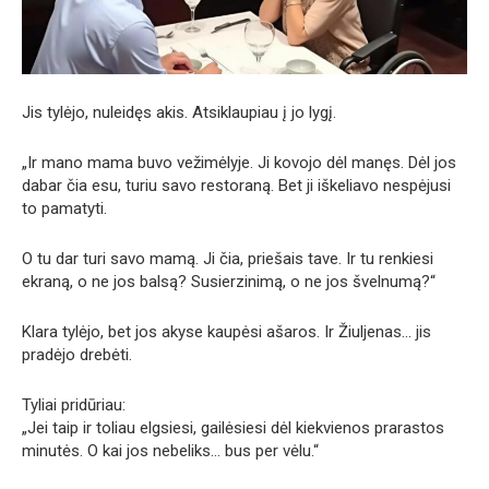
Jis tylėjo, nuleidęs akis. Atsiklaupiau į jo lygį.
„Ir mano mama buvo vežimėlyje. Ji kovojo dėl manęs. Dėl jos
dabar čia esu, turiu savo restoraną. Bet ji iškeliavo nespėjusi
to pamatyti.
O tu dar turi savo mamą. Ji čia, priešais tave. Ir tu renkiesi
ekraną, o ne jos balsą? Susierzinimą, o ne jos švelnumą?“
Klara tylėjo, bet jos akyse kaupėsi ašaros. Ir Žiuljenas… jis
pradėjo drebėti.
Tyliai pridūriau:
„Jei taip ir toliau elgsiesi, gailėsiesi dėl kiekvienos prarastos
minutės. O kai jos nebeliks… bus per vėlu.“