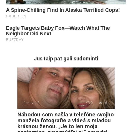
Jus taip pat gali sudominti
Láskavosť
0
16
Náhodou som našla v telefóne svojho
manžela fotografie a videá s mladou
krásnou ženou. „Je to len moja