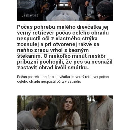
Láskavosť
0
87
Počas pohrebu malého dievčatka jej
verný retriever počas celého obradu
nespustil oči z vlastného strýka
zosnulej a pri otvorenej rakve sa
naňho zrazu vrhol s besným
štekaním. O niekoľko minút neskôr
príbuzní pochopili, že pes sa nesnažil
zastaviť obrad kvôli smútku…
Počas pohrebu malého dievčatka jej verný retriever počas
celého obradu nespustil oči z vlastného