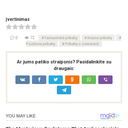
Įvertinimas
0
72
Fantastické príbehy
Krásne príbehy
Pozitívne príbehy
Príbehy o zvieratách
Ar jums patiko straipsnis? Pasidalinkite su
draugais: