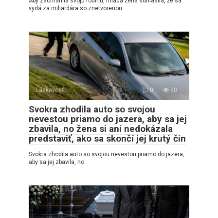
Aby zachránila svoju rodinu, mladá žena súhlasila, že sa
vydá za miliardára so znetvorenou
Láskavosť
0
50
Svokra zhodila auto so svojou
nevestou priamo do jazera, aby sa jej
zbavila, no žena si ani nedokázala
predstaviť, ako sa skončí jej krutý čin
Svokra zhodila auto so svojou nevestou priamo do jazera,
aby sa jej zbavila, no