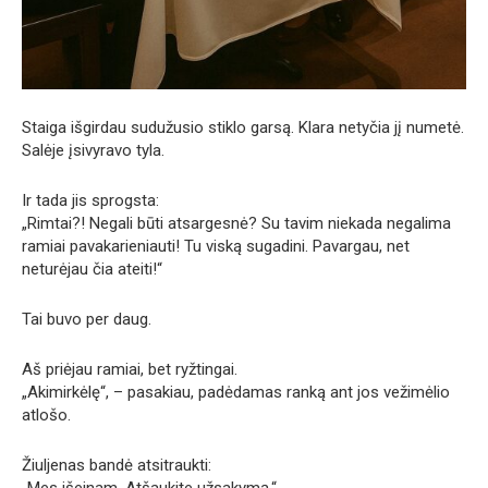
Staiga išgirdau sudužusio stiklo garsą. Klara netyčia jį numetė.
Salėje įsivyravo tyla.
Ir tada jis sprogsta:
„Rimtai?! Negali būti atsargesnė? Su tavim niekada negalima
ramiai pavakarieniauti! Tu viską sugadini. Pavargau, net
neturėjau čia ateiti!“
Tai buvo per daug.
Aš priėjau ramiai, bet ryžtingai.
„Akimirkėlę“, – pasakiau, padėdamas ranką ant jos vežimėlio
atlošo.
Žiuljenas bandė atsitraukti: