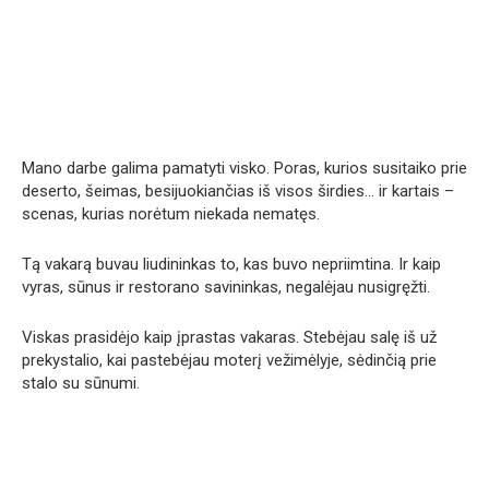
Mano darbe galima pamatyti visko. Poras, kurios susitaiko prie
deserto, šeimas, besijuokiančias iš visos širdies… ir kartais –
scenas, kurias norėtum niekada nematęs.
Tą vakarą buvau liudininkas to, kas buvo nepriimtina. Ir kaip
vyras, sūnus ir restorano savininkas, negalėjau nusigręžti.
Viskas prasidėjo kaip įprastas vakaras. Stebėjau salę iš už
prekystalio, kai pastebėjau moterį vežimėlyje, sėdinčią prie
stalo su sūnumi.