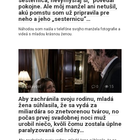
sesternica, nevymýšľaj si,“ povedal
pokojne. Ale môj manžel ani netušil,
akú pomstu som už pripravila pre
neho a jeho „sesternicu“…
Náhodou som našla v telefóne svojho manžela fotografie a
videá s mladou krásnou ženou.
Láskavosť
0
15
Aby zachránila svoju rodinu, mladá
žena súhlasila, že sa vydá za
miliardára so znetvorenou tvárou, no
počas prvej svadobnej noci muž
urobil niečo, kvôli čomu zostala úplne
paralyzovaná od hrôzy…