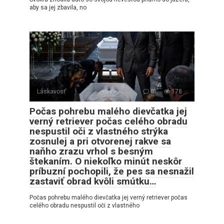
aby sa jej zbavila, no
Láskavosť
0
178
Počas pohrebu malého dievčatka jej
verný retriever počas celého obradu
nespustil oči z vlastného strýka
zosnulej a pri otvorenej rakve sa
naňho zrazu vrhol s besným
štekaním. O niekoľko minút neskôr
príbuzní pochopili, že pes sa nesnažil
zastaviť obrad kvôli smútku…
Počas pohrebu malého dievčatka jej verný retriever počas
celého obradu nespustil oči z vlastného