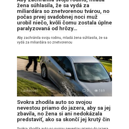
žena súhlasila, že sa vydá za
miliardára so znetvorenou tvárou, no
počas prvej svadobnej noci muž
urobil niečo, kvôli čomu zostala úplne
paralyzovaná od hrôzy…
Aby zachránila svoju rodinu, mladá žena súhlasila, že sa
vydá za miliardára so znetvorenou
Láskavosť
0
169
Svokra zhodila auto so svojou
nevestou priamo do jazera, aby sa jej
zbavila, no žena si ani nedokázala
predstaviť, ako sa skončí jej krutý čin
Svokra zhodila auto so svojou nevestou priamo do jazera,