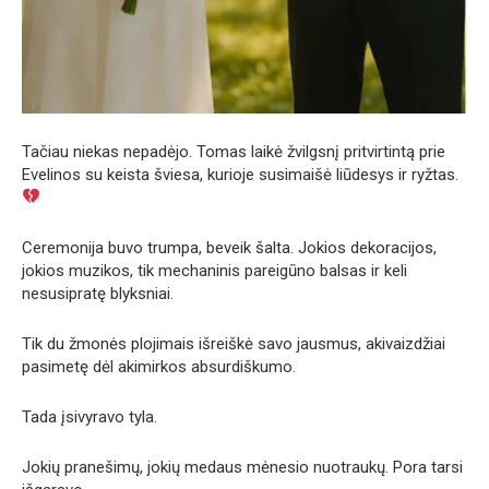
Tačiau niekas nepadėjo. Tomas laikė žvilgsnį pritvirtintą prie
Evelinos su keista šviesa, kurioje susimaišė liūdesys ir ryžtas.
Ceremonija buvo trumpa, beveik šalta. Jokios dekoracijos,
jokios muzikos, tik mechaninis pareigūno balsas ir keli
nesusipratę blyksniai.
Tik du žmonės plojimais išreiškė savo jausmus, akivaizdžiai
pasimetę dėl akimirkos absurdiškumo.
Tada įsivyravo tyla.
Jokių pranešimų, jokių medaus mėnesio nuotraukų. Pora tarsi