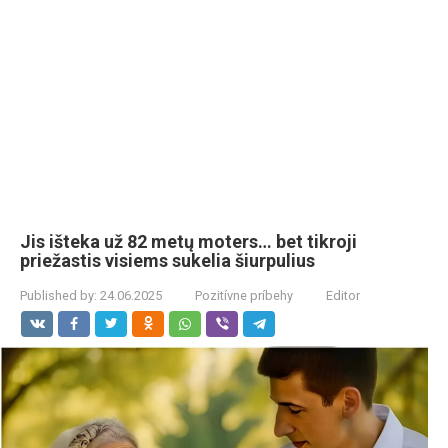
Jis išteka už 82 metų moters… bet tikroji
priežastis visiems sukelia šiurpulius
Published by:
24.06.2025
Pozitívne príbehy
Editor