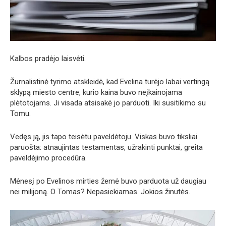
Kalbos pradėjo laisvėti.
Žurnalistinė tyrimo atskleidė, kad Evelina turėjo labai vertingą
sklypą miesto centre, kurio kaina buvo neįkainojama
plėtotojams. Ji visada atsisakė jo parduoti. Iki susitikimo su
Tomu.
Vedęs ją, jis tapo teisėtu paveldėtoju. Viskas buvo tiksliai
paruošta: atnaujintas testamentas, užrakinti punktai, greita
paveldėjimo procedūra.
Mėnesį po Evelinos mirties žemė buvo parduota už daugiau
nei milijoną. O Tomas? Nepasiekiamas. Jokios žinutės.