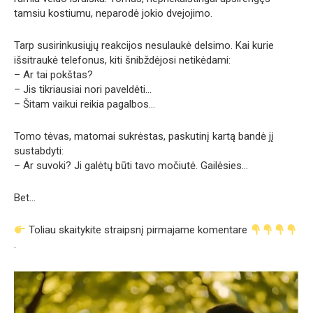
tamsiu kostiumu, neparodė jokio dvejojimo.
Tarp susirinkusiųjų reakcijos nesulaukė delsimo. Kai kurie
išsitraukė telefonus, kiti šnibždėjosi netikėdami:
– Ar tai pokštas?
– Jis tikriausiai nori paveldėti…
– Šitam vaikui reikia pagalbos…
Tomo tėvas, matomai sukrėstas, paskutinį kartą bandė jį
sustabdyti:
– Ar suvoki? Ji galėtų būti tavo močiutė. Gailėsies…
Bet…
Toliau skaitykite straipsnį pirmajame komentare
.