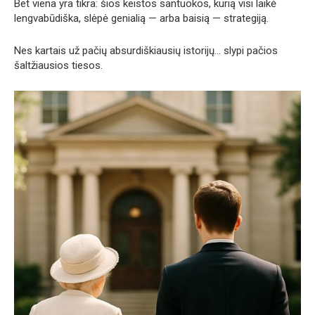
Bet viena yra tikra: šios keistos santuokos, kurią visi laikė
lengvabūdiška, slėpė genialią — arba baisią — strategiją.
Nes kartais už pačių absurdiškiausių istorijų… slypi pačios
šaltžiausios tiesos.