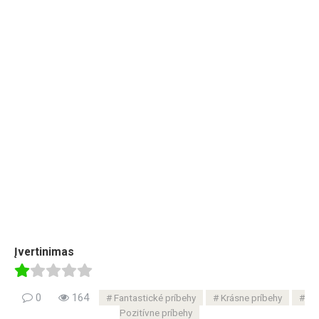
Įvertinimas
0
164
Fantastické príbehy
Krásne príbehy
Pozitívne príbehy