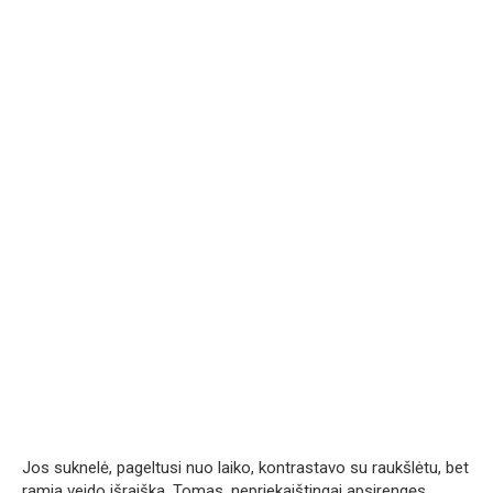
Jos suknelė, pageltusi nuo laiko, kontrastavo su raukšlėtu, bet
ramia veido išraiška. Tomas, nepriekaištingai apsirengęs