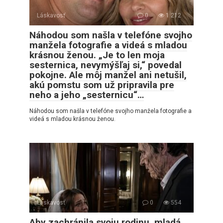
Láskavosť
0
1 212
Náhodou som našla v telefóne svojho
manžela fotografie a videá s mladou
krásnou ženou. „Je to len moja
sesternica, nevymýšľaj si,“ povedal
pokojne. Ale môj manžel ani netušil,
akú pomstu som už pripravila pre
neho a jeho „sesternicu“…
Náhodou som našla v telefóne svojho manžela fotografie a
videá s mladou krásnou ženou.
Láskavosť
0
554
Aby zachránila svoju rodinu, mladá