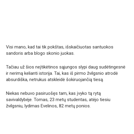
Visi mano, kad tai tik pokštas, išskaičiuotas santuokos
sandoris arba blogo skonio juokas.
Tačiau už šios neįtikėtinos sąjungos slypi daug sudėtingesnė
ir nerimą kelianti istorija. Tai, kas iš pirmo žvilgsnio atrodė
absurdiška, netrukus atskleidė šokiruojančią tiesą.
Niekas nebuvo pasiruošęs tam, kas įvyko tą rytą
savivaldybėje. Tomas, 23 metų studentas, atėjo tiesiu
žvilgsniu, lydimas Evelinos, 82 metų ponios.