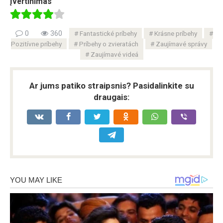
Įvertinimas
0
360
Fantastické príbehy
Krásne príbehy
Pozitívne príbehy
Príbehy o zvieratách
Zaujímavé správy
Zaujímavé videá
Ar jums patiko straipsnis? Pasidalinkite su
draugais: