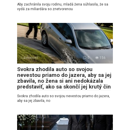
Aby zachránila svoju rodinu, mladá žena súhlasila, že sa
vydá za miliardára so znetvorenou
Láskavosť
0
156
Svokra zhodila auto so svojou
nevestou priamo do jazera, aby sa jej
zbavila, no žena si ani nedokázala
predstaviť, ako sa skončí jej krutý čin
Svokra zhodila auto so svojou nevestou priamo do jazera,
aby sa jej zbavila, no