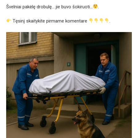
Švelniai pakėlę drobulę… jie buvo šokiruoti…
.
Tęsinį skaitykite pirmame komentare
.