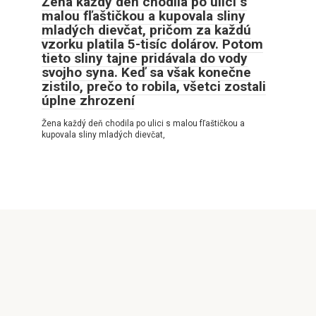
Žena každý deň chodila po ulici s
malou fľaštičkou a kupovala sliny
mladých dievčat, pričom za každú
vzorku platila 5-tisíc dolárov. Potom
tieto sliny tajne pridávala do vody
svojho syna. Keď sa však konečne
zistilo, prečo to robila, všetci zostali
úplne zhrození
Žena každý deň chodila po ulici s malou fľaštičkou a
kupovala sliny mladých dievčat,
© 2026 Pozitívne príbehy
Privatumo politika
|
Slapukų politika
|
DMCA
|
Svetainės
schema
|
Susisiekimo forma
Visos teisės saugomos. Cituojant būtina nuoroda į mūsų