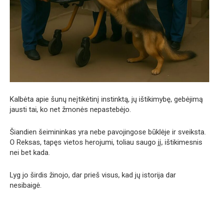
Kalbėta apie šunų neįtikėtinį instinktą, jų ištikimybę, gebėjimą
jausti tai, ko net žmonės nepastebėjo.
Šiandien šeimininkas yra nebe pavojingose būklėje ir sveiksta.
O Reksas, tapęs vietos herojumi, toliau saugo jį, ištikimesnis
nei bet kada.
Lyg jo širdis žinojo, dar prieš visus, kad jų istorija dar
nesibaigė.