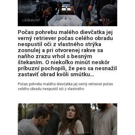
Láskavosť
0
176
Počas pohrebu malého dievčatka jej
verný retriever počas celého obradu
nespustil oči z vlastného strýka
zosnulej a pri otvorenej rakve sa
naňho zrazu vrhol s besným
štekaním. O niekoľko minút neskôr
príbuzní pochopili, že pes sa nesnažil
zastaviť obrad kvôli smútku…
Počas pohrebu malého dievčatka jej verný retriever počas
celého obradu nespustil oči z vlastného