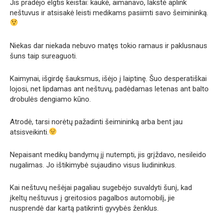
Jis pradėjo elgtis keistai: kaukė, aimanavo, lakstė aplink
neštuvus ir atsisakė leisti medikams pasiimti savo šeimininką.
Niekas dar niekada nebuvo matęs tokio ramaus ir paklusnaus
šuns taip sureaguoti.
Kaimynai, išgirdę šauksmus, išėjo į laiptinę. Šuo desperatiškai
lojosi, net lipdamas ant neštuvų, padėdamas letenas ant balto
drobulės dengiamo kūno.
Atrodė, tarsi norėtų pažadinti šeimininką arba bent jau
atsisveikinti.
Nepaisant medikų bandymų jį nutempti, jis grįždavo, nesileido
nugalimas. Jo ištikimybė sujaudino visus liudininkus.
Kai neštuvų nešėjai pagaliau sugebėjo suvaldyti šunį, kad
įkeltų neštuvus į greitosios pagalbos automobilį, jie
nusprendė dar kartą patikrinti gyvybės ženklus.