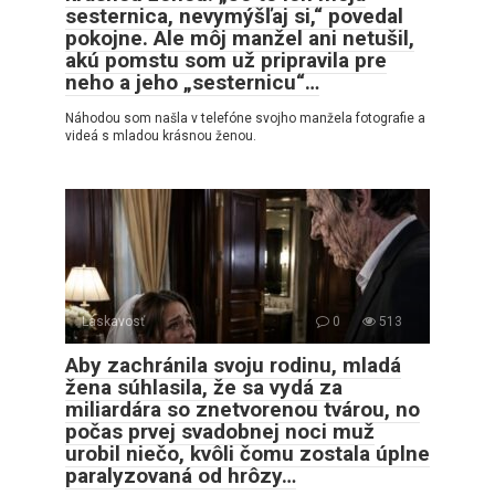
sesternica, nevymýšľaj si,“ povedal
pokojne. Ale môj manžel ani netušil,
akú pomstu som už pripravila pre
neho a jeho „sesternicu“…
Náhodou som našla v telefóne svojho manžela fotografie a
videá s mladou krásnou ženou.
Láskavosť
0
513
Aby zachránila svoju rodinu, mladá
žena súhlasila, že sa vydá za
miliardára so znetvorenou tvárou, no
počas prvej svadobnej noci muž
urobil niečo, kvôli čomu zostala úplne
paralyzovaná od hrôzy…