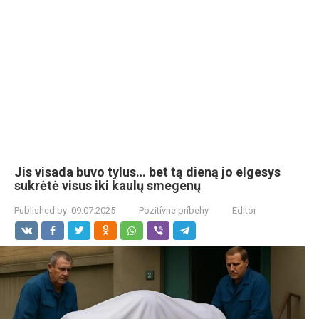
Jis visada buvo tylus… bet tą dieną jo elgesys
sukrėtė visus iki kaulų smegenų
Published by:
09.07.2025
Pozitívne príbehy
Editor