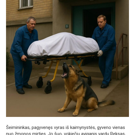
Šeimininkas, pagyvenęs vyras iš kaimynystės, gyveno vienas
nuo žmonos mirties. Jo šuo, vokiečių aviganis vardu Reksas,