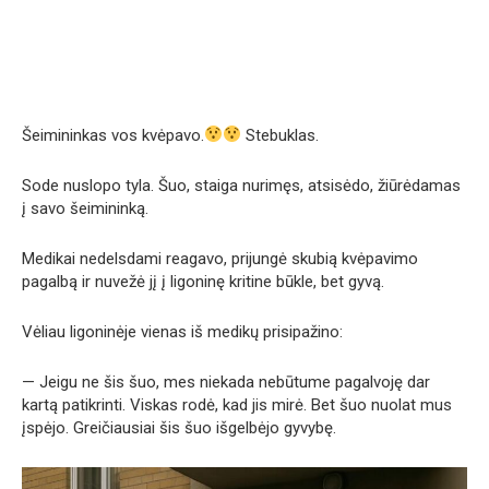
Šeimininkas vos kvėpavo.
Stebuklas.
Sode nuslopo tyla. Šuo, staiga nurimęs, atsisėdo, žiūrėdamas
į savo šeimininką.
Medikai nedelsdami reagavo, prijungė skubią kvėpavimo
pagalbą ir nuvežė jį į ligoninę kritine būkle, bet gyvą.
Vėliau ligoninėje vienas iš medikų prisipažino:
— Jeigu ne šis šuo, mes niekada nebūtume pagalvoję dar
kartą patikrinti. Viskas rodė, kad jis mirė. Bet šuo nuolat mus
įspėjo. Greičiausiai šis šuo išgelbėjo gyvybę.