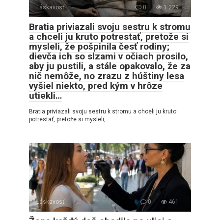
Láskavosť
0
1 229
Bratia priviazali svoju sestru k stromu
a chceli ju kruto potrestať, pretože si
mysleli, že pošpinila česť rodiny;
dievča ich so slzami v očiach prosilo,
aby ju pustili, a stále opakovalo, že za
nič nemôže, no zrazu z húštiny lesa
vyšiel niekto, pred kým v hrôze
utiekli…
Bratia priviazali svoju sestru k stromu a chceli ju kruto
potrestať, pretože si mysleli,
Láskavosť
0
461