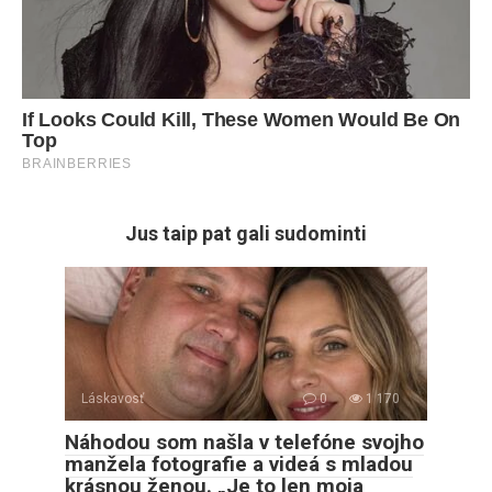
Jus taip pat gali sudominti
Láskavosť
0
1 170
Náhodou som našla v telefóne svojho
manžela fotografie a videá s mladou
krásnou ženou. „Je to len moja