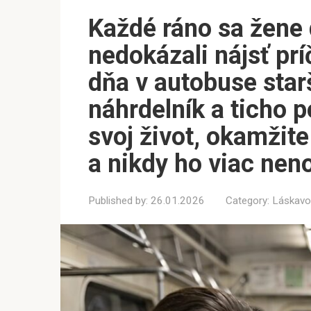
Každé ráno sa žene d
nedokázali nájsť prí
dňa v autobuse starš
náhrdelník a ticho p
svoj život, okamžite
a nikdy ho viac nen
Published by:
26.01.2026
Category:
Láskavo