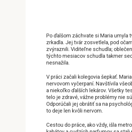
Po ďalšom záchvate si Maria umyla t
zrkadla. Jej tvár zosvetlela, pod očam
zvýraznili. Viditeľne schudla; obleče
týchto mesiacov schudla takmer sede
nesnažila.
V práci začali kolegovia šepkať. Mari
nervovom vyčerpaní. Navštívila všeo
a niekoľko ďalších lekárov. Všetky tes
telo je zdravé, vážne problémy nie 
Odporúčali jej obrátiť sa na psychológa
to deje len kvôli nervom.
Cestou do práce, ako vždy, išla metr
kabátov a cudzích parfumov sa stali