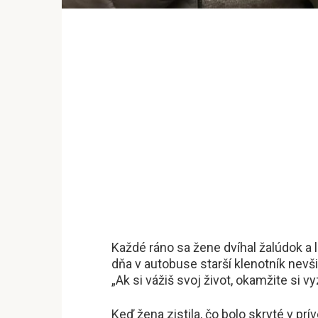
Každé ráno sa žene dvíhal žalúdok a l
dňa v autobuse starší klenotník nevši
„Ak si vážiš svoj život, okamžite si 
Keď žena zistila, čo bolo skryté v prí