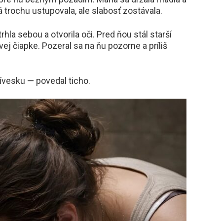
 trochu ustupovala, ale slabosť zostávala.
hla sebou a otvorila oči. Pred ňou stál starší
ej čiapke. Pozeral sa na ňu pozorne a príliš
rívesku — povedal ticho.