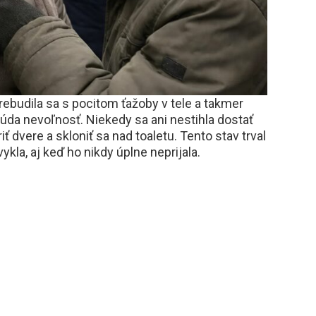
rebudila sa s pocitom ťažoby v tele a takmer
búda nevoľnosť. Niekedy sa ani nestihla dostať
iť dvere a skloniť sa nad toaletu. Tento stav trval
kla, aj keď ho nikdy úplne neprijala.