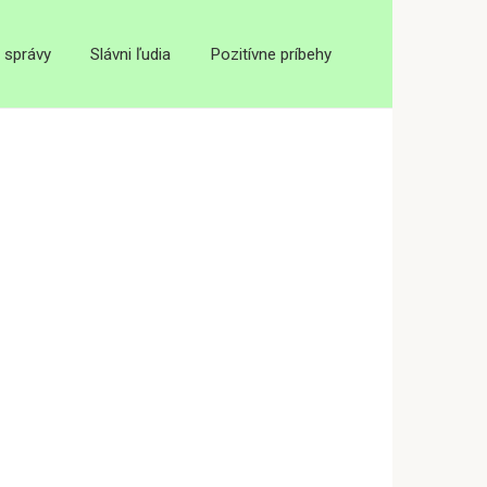
 správy
Slávni ľudia
Pozitívne príbehy