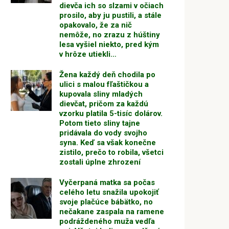
dievča ich so slzami v očiach
prosilo, aby ju pustili, a stále
opakovalo, že za nič
nemôže, no zrazu z húštiny
lesa vyšiel niekto, pred kým
v hrôze utiekli…
Žena každý deň chodila po
ulici s malou fľaštičkou a
kupovala sliny mladých
dievčat, pričom za každú
vzorku platila 5-tisíc dolárov.
Potom tieto sliny tajne
pridávala do vody svojho
syna. Keď sa však konečne
zistilo, prečo to robila, všetci
zostali úplne zhrození
Vyčerpaná matka sa počas
celého letu snažila upokojiť
svoje plačúce bábätko, no
nečakane zaspala na ramene
podráždeného muža vedľa