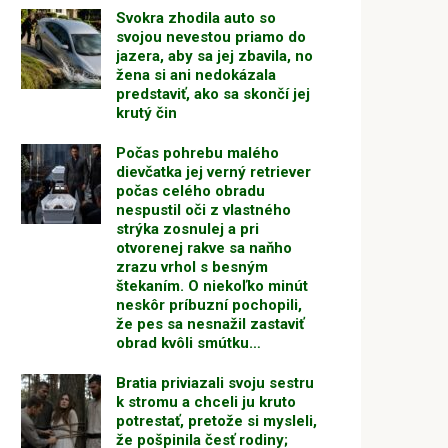
Svokra zhodila auto so
svojou nevestou priamo do
jazera, aby sa jej zbavila, no
žena si ani nedokázala
predstaviť, ako sa skončí jej
krutý čin
Počas pohrebu malého
dievčatka jej verný retriever
počas celého obradu
nespustil oči z vlastného
strýka zosnulej a pri
otvorenej rakve sa naňho
zrazu vrhol s besným
štekaním. O niekoľko minút
neskôr príbuzní pochopili,
že pes sa nesnažil zastaviť
obrad kvôli smútku…
Bratia priviazali svoju sestru
k stromu a chceli ju kruto
potrestať, pretože si mysleli,
že pošpinila česť rodiny;