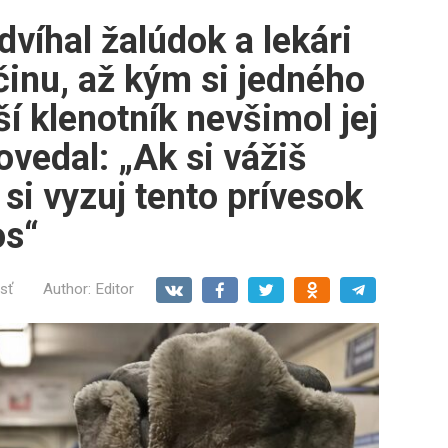
víhal žalúdok a lekári
činu, až kým si jedného
í klenotník nevšimol jej
ovedal: „Ak si vážiš
 si vyzuj tento prívesok
os“
sť
Author:
Editor