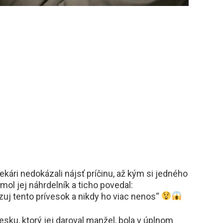
ekári nedokázali nájsť príčinu, až kým si jedného
mol jej náhrdelník a ticho povedal:
vyzuj tento prívesok a nikdy ho viac nenos“
vesku, ktorý jej daroval manžel, bola v úplnom