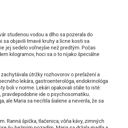
vár studenou vodou a dlho sa pozerala do
i sa objavili tmavé kruhy a lícne kosti sa
nie jej sedelo voľnejšie než predtým. Počas
m kilogramov, hoci sa o to nijako špeciálne
a zachytávala útržky rozhovorov o preťažení a
becného lekára, gastroenterológa, endokrinológa
ty boli v norme. Lekári opakovali stále to isté:
sú, pravdepodobne ide o psychosomatiku.
, ale Maria sa necítila šialene a neverila, že sa
om. Ranná špička, tlačenica, vôňa kávy, zimných
 pre ňu bežným pozadím. Maria sa držala madla a