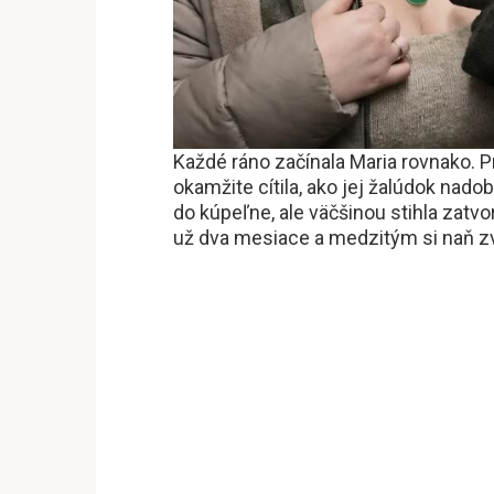
Každé ráno začínala Maria rovnako. P
okamžite cítila, ako jej žalúdok nado
do kúpeľne, ale väčšinou stihla zatvor
už dva mesiace a medzitým si naň zvy