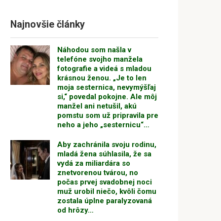
Najnovšie články
Náhodou som našla v
telefóne svojho manžela
fotografie a videá s mladou
krásnou ženou. „Je to len
moja sesternica, nevymýšľaj
si,“ povedal pokojne. Ale môj
manžel ani netušil, akú
pomstu som už pripravila pre
neho a jeho „sesternicu“…
Aby zachránila svoju rodinu,
mladá žena súhlasila, že sa
vydá za miliardára so
znetvorenou tvárou, no
počas prvej svadobnej noci
muž urobil niečo, kvôli čomu
zostala úplne paralyzovaná
od hrôzy…