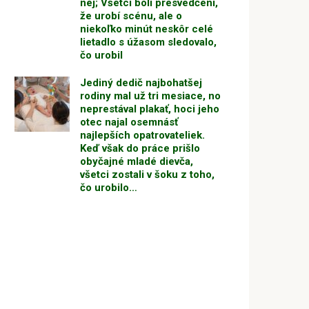
nej; Všetci boli presvedčení,
že urobí scénu, ale o
niekoľko minút neskôr celé
lietadlo s úžasom sledovalo,
čo urobil
Jediný dedič najbohatšej
rodiny mal už tri mesiace, no
neprestával plakať, hoci jeho
otec najal osemnásť
najlepších opatrovateliek.
Keď však do práce prišlo
obyčajné mladé dievča,
všetci zostali v šoku z toho,
čo urobilo…