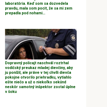
laboratória. Keď som sa dozvedela
pravdu, mala som pocit, že sa mi zem
prepadla pod nohami…
Dopravný policajt naschvál roztrhal
vodičský preukaz mladej dievčiny, aby
ju ponížil, ale práve v tej chvíli dievča
pokojne otvorilo priehradku, vytiahlo
ešte niečo a už o niekoľko sekúnd
neskôr samotný inšpektor zostal úplne
v šoku