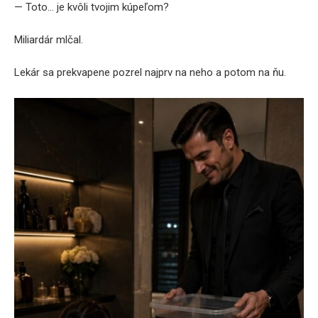
— Toto… je kvôli tvojim kúpeľom?
Miliardár mlčal.
Lekár sa prekvapene pozrel najprv na neho a potom na ňu.