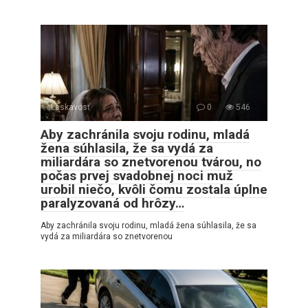
Láskavosť
0
546
Aby zachránila svoju rodinu, mladá
žena súhlasila, že sa vydá za
miliardára so znetvorenou tvárou, no
počas prvej svadobnej noci muž
urobil niečo, kvôli čomu zostala úplne
paralyzovaná od hrôzy…
Aby zachránila svoju rodinu, mladá žena súhlasila, že sa
vydá za miliardára so znetvorenou