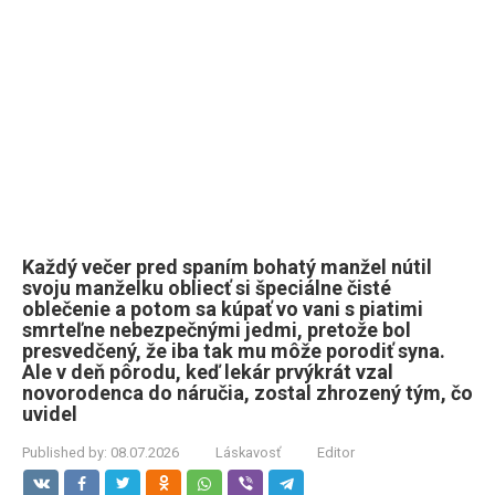
Každý večer pred spaním bohatý manžel nútil
svoju manželku obliecť si špeciálne čisté
oblečenie a potom sa kúpať vo vani s piatimi
smrteľne nebezpečnými jedmi, pretože bol
presvedčený, že iba tak mu môže porodiť syna.
Ale v deň pôrodu, keď lekár prvýkrát vzal
novorodenca do náručia, zostal zhrozený tým, čo
uvidel
Published by:
08.07.2026
Láskavosť
Editor