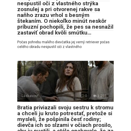
nespustil oči z vlastného strýka
zosnulej a pri otvorenej rakve sa
naňho zrazu vrhol s besným
štekaním. O niekoľko minút neskôr
príbuzní pochopili, že pes sa nesnažil
zastaviť obrad kvôli smútku…
Počas pohrebu malého dievčatka jej verný retriever počas
celého obradu nespustil oči z vlastného
Láskavosť
0
1 255
Bratia priviazali svoju sestru k stromu
a chceli ju kruto potrestať, pretože si
mysleli, že pošpinila česť rodiny;
dievča ich so slzami v očiach prosilo,
aby ju pustili, a stále opakovalo, že za