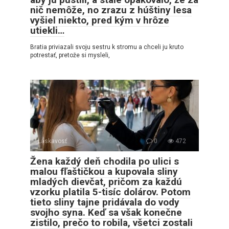
nič nemôže, no zrazu z húštiny lesa
vyšiel niekto, pred kým v hrôze
utiekli…
Bratia priviazali svoju sestru k stromu a chceli ju kruto
potrestať, pretože si mysleli,
Láskavosť
0
472
Žena každý deň chodila po ulici s
malou fľaštičkou a kupovala sliny
mladých dievčat, pričom za každú
vzorku platila 5-tisíc dolárov. Potom
tieto sliny tajne pridávala do vody
svojho syna. Keď sa však konečne
zistilo, prečo to robila, všetci zostali