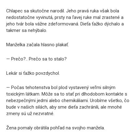
Chlapec sa skutočne narodil. Jeho pravá ruka však bola
nedostatočne vyvinutá, prsty na ľavej ruke mal zrastené a
jeho tvár bola vážne zdeformovaná. Dieťa ťažko dýchalo a
takmer sa nehýbalo.
Manželka začala hlasno plakať.
— Prečo?.. Prečo sa to stalo?
Lekár si ťažko povzdychol.
— Počas tehotenstva bol plod vystavený veľmi silným
toxickým látkam. Môže sa to stať pri dlhodobom kontakte s
nebezpečnými jedmi alebo chemikáliami. Urobíme všetko, čo
bude v našich silách, aby sme dieťa zachránili, ale mnohé
zmeny sú už nezvratné.
Žena pomaly obrátila pohľad na svojho manžela.