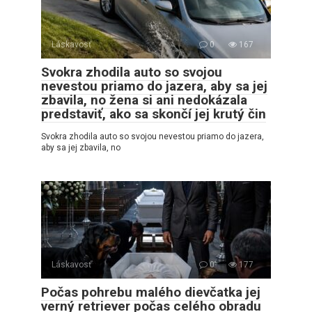
Láskavosť
0
167
Svokra zhodila auto so svojou
nevestou priamo do jazera, aby sa jej
zbavila, no žena si ani nedokázala
predstaviť, ako sa skončí jej krutý čin
Svokra zhodila auto so svojou nevestou priamo do jazera,
aby sa jej zbavila, no
Láskavosť
0
177
Počas pohrebu malého dievčatka jej
verný retriever počas celého obradu