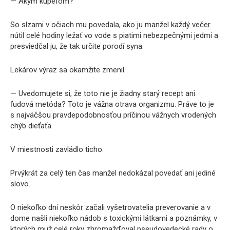
— Akým kúpeľom?
So slzami v očiach mu povedala, ako ju manžel každý večer
nútil celé hodiny ležať vo vode s piatimi nebezpečnými jedmi a
presviedčal ju, že tak určite porodí syna.
Lekárov výraz sa okamžite zmenil.
— Uvedomujete si, že toto nie je žiadny starý recept ani
ľudová metóda? Toto je vážna otrava organizmu. Práve to je
s najväčšou pravdepodobnosťou príčinou vážnych vrodených
chýb dieťaťa.
V miestnosti zavládlo ticho.
Prvýkrát za celý ten čas manžel nedokázal povedať ani jediné
slovo.
O niekoľko dní neskôr začali vyšetrovatelia preverovanie a v
dome našli niekoľko nádob s toxickými látkami a poznámky, v
ktorých muž celé roky zhromažďoval pseudovedecké rady o