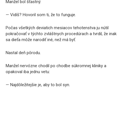
Manžel bol šťastný.
— Vidíš? Hovoril som ti, že to funguje.
Počas všetkých deviatich mesiacov tehotenstva ju nútil
pokračovať v týchto zvláštnych procedúrach a tvrdil, že inak
sa dieťa môže narodiť iné, než má byť.
Nastal deň pôrodu.
Manžel nervózne chodil po chodbe súkromnej kliniky a
opakoval iba jednu vetu:
— Najdôležitejšie je, aby to bol syn.