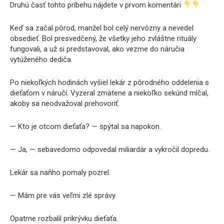
Druhú časť tohto príbehu nájdete v prvom komentári
Keď sa začal pôrod, manžel bol celý nervózny a nevedel
obsedieť. Bol presvedčený, že všetky jeho zvláštne rituály
fungovali, a už si predstavoval, ako vezme do náručia
vytúženého dediča.
Po niekoľkých hodinách vyšiel lekár z pôrodného oddelenia s
dieťaťom v náručí. Vyzeral zmätene a niekoľko sekúnd mlčal,
akoby sa neodvažoval prehovoriť.
— Kto je otcom dieťaťa? — spýtal sa napokon.
— Ja, — sebavedomo odpovedal miliardár a vykročil dopredu.
Lekár sa naňho pomaly pozrel.
— Mám pre vás veľmi zlé správy.
Opatrne rozbalil prikrývku dieťaťa.