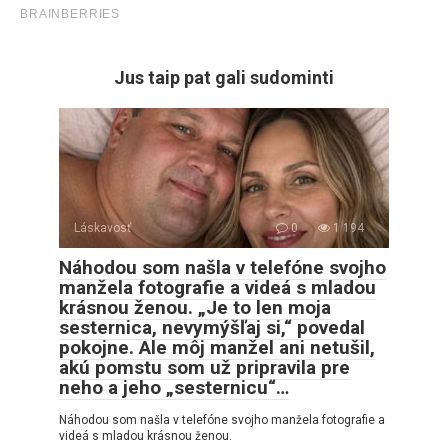
Jus taip pat gali sudominti
Láskavosť
0
1 194
Náhodou som našla v telefóne svojho
manžela fotografie a videá s mladou
krásnou ženou. „Je to len moja
sesternica, nevymýšľaj si,“ povedal
pokojne. Ale môj manžel ani netušil,
akú pomstu som už pripravila pre
neho a jeho „sesternicu“…
Náhodou som našla v telefóne svojho manžela fotografie a
videá s mladou krásnou ženou.