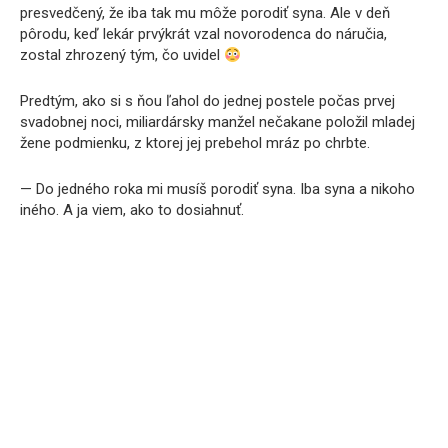
presvedčený, že iba tak mu môže porodiť syna. Ale v deň
pôrodu, keď lekár prvýkrát vzal novorodenca do náručia,
zostal zhrozený tým, čo uvidel
Predtým, ako si s ňou ľahol do jednej postele počas prvej
svadobnej noci, miliardársky manžel nečakane položil mladej
žene podmienku, z ktorej jej prebehol mráz po chrbte.
— Do jedného roka mi musíš porodiť syna. Iba syna a nikoho
iného. A ja viem, ako to dosiahnuť.