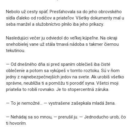
Nebolo už cesty späť. Presťahovala sa do jeho obrovského
sídla ďaleko od rodičov a priateľov. Všetky dokumenty mal u
seba manžel a služobníctvo plnilo iba jeho príkazy.
Nasledujúci večer ju odviedol do veľkej kúpeľne. Na okraji
snehobielej vane už stála tmavá nádoba s takmer čiernou
tekutinou.
— Od dnešného dňa si pred spaním oblečieš iba čisté
oblečenie a potom sa vykúpeš v tomto roztoku. Sú v ňom
jedny z najnebezpečnejších jedov na svete. Ak urobíš všetko
správne, neublížia ti a pomôžu ti porodiť syna. Všetci moji
priatelia to robili rovnako. Je to stopercentná záruka.
— To je nemožné… — vystrašene zašepkala mladá žena.
— Nehádaj sa so mnou, — prerušil ju. — Jednoducho urob, čo
ti hovorím.