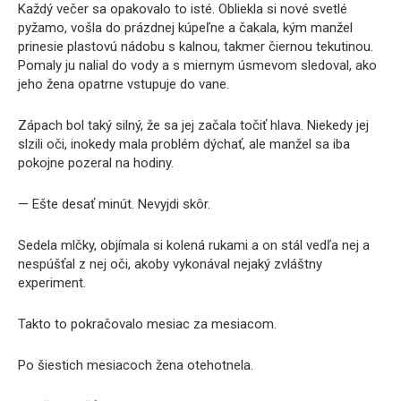
Každý večer sa opakovalo to isté. Obliekla si nové svetlé
pyžamo, vošla do prázdnej kúpeľne a čakala, kým manžel
prinesie plastovú nádobu s kalnou, takmer čiernou tekutinou.
Pomaly ju nalial do vody a s miernym úsmevom sledoval, ako
jeho žena opatrne vstupuje do vane.
Zápach bol taký silný, že sa jej začala točiť hlava. Niekedy jej
slzili oči, inokedy mala problém dýchať, ale manžel sa iba
pokojne pozeral na hodiny.
— Ešte desať minút. Nevyjdi skôr.
Sedela mlčky, objímala si kolená rukami a on stál vedľa nej a
nespúšťal z nej oči, akoby vykonával nejaký zvláštny
experiment.
Takto to pokračovalo mesiac za mesiacom.
Po šiestich mesiacoch žena otehotnela.