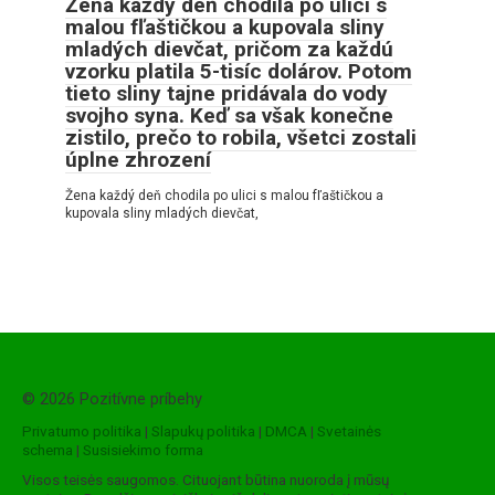
Žena každý deň chodila po ulici s
malou fľaštičkou a kupovala sliny
mladých dievčat, pričom za každú
vzorku platila 5-tisíc dolárov. Potom
tieto sliny tajne pridávala do vody
svojho syna. Keď sa však konečne
zistilo, prečo to robila, všetci zostali
úplne zhrození
Žena každý deň chodila po ulici s malou fľaštičkou a
kupovala sliny mladých dievčat,
© 2026 Pozitívne príbehy
Privatumo politika
|
Slapukų politika
|
DMCA
|
Svetainės
schema
|
Susisiekimo forma
Visos teisės saugomos. Cituojant būtina nuoroda į mūsų