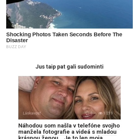
Jus taip pat gali sudominti
Láskavosť
0
1 219
Náhodou som našla v telefóne svojho
manžela fotografie a videá s mladou
krásnou ženou. „Je to len moja