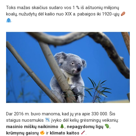
Toks mažas skaičius sudaro vos 1 % iš aštuonių milijonų
koalų, nužudytų dėl kailio nuo XIX a. pabaigos iki 1920-ųjų
.
Dar 2016 m. buvo manoma, kad jų yra apie 330 000. Šis
staigus nuosmukis
įvyko dėl kelių grėsmingų veiksnių:
masinio miškų naikinimo
,
nepagydomų ligų
,
krūmynų gaisrų
ir
klimato kaitos
.