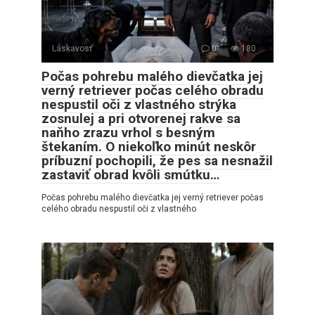
Láskavosť
0
180
Počas pohrebu malého dievčatka jej
verný retriever počas celého obradu
nespustil oči z vlastného strýka
zosnulej a pri otvorenej rakve sa
naňho zrazu vrhol s besným
štekaním. O niekoľko minút neskôr
príbuzní pochopili, že pes sa nesnažil
zastaviť obrad kvôli smútku…
Počas pohrebu malého dievčatka jej verný retriever počas
celého obradu nespustil oči z vlastného