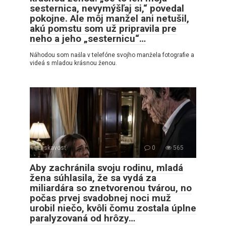
sesternica, nevymýšľaj si,“ povedal
pokojne. Ale môj manžel ani netušil,
akú pomstu som už pripravila pre
neho a jeho „sesternicu“…
Náhodou som našla v telefóne svojho manžela fotografie a
videá s mladou krásnou ženou.
Láskavosť
0
565
Aby zachránila svoju rodinu, mladá
žena súhlasila, že sa vydá za
miliardára so znetvorenou tvárou, no
počas prvej svadobnej noci muž
urobil niečo, kvôli čomu zostala úplne
paralyzovaná od hrôzy…