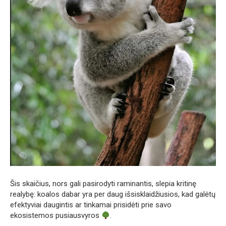
Šis skaičius, nors gali pasirodyti raminantis, slepia kritinę
realybę: koalos dabar yra per daug išsisklaidžiusios, kad galėtų
efektyviai daugintis ar tinkamai prisidėti prie savo
ekosistemos pusiausvyros
.