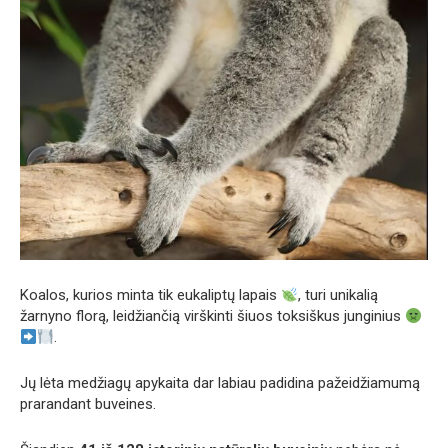
Koalos, kurios minta tik eukaliptų lapais
, turi unikalią
žarnyno florą, leidžiančią virškinti šiuos toksiškus junginius
.
Jų lėta medžiagų apykaita dar labiau padidina pažeidžiamumą
prarandant buveines.