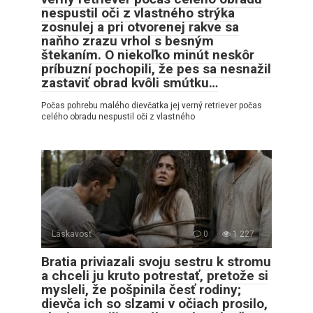
nespustil oči z vlastného strýka
zosnulej a pri otvorenej rakve sa
naňho zrazu vrhol s besným
štekaním. O niekoľko minút neskôr
príbuzní pochopili, že pes sa nesnažil
zastaviť obrad kvôli smútku…
Počas pohrebu malého dievčatka jej verný retriever počas
celého obradu nespustil oči z vlastného
Láskavosť
0
1 227
Bratia priviazali svoju sestru k stromu
a chceli ju kruto potrestať, pretože si
mysleli, že pošpinila česť rodiny;
dievča ich so slzami v očiach prosilo,