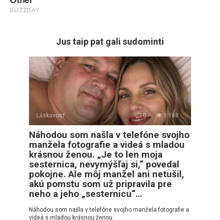
Jus taip pat gali sudominti
Láskavosť
0
1 168
Náhodou som našla v telefóne svojho
manžela fotografie a videá s mladou
krásnou ženou. „Je to len moja
sesternica, nevymýšľaj si,“ povedal
pokojne. Ale môj manžel ani netušil,
akú pomstu som už pripravila pre
neho a jeho „sesternicu“…
Náhodou som našla v telefóne svojho manžela fotografie a
videá s mladou krásnou ženou.