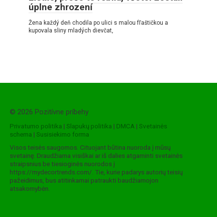
úplne zhrození
Žena každý deň chodila po ulici s malou fľaštičkou a
kupovala sliny mladých dievčat,
© 2026 Pozitívne príbehy
Privatumo politika
|
Slapukų politika
|
DMCA
|
Svetainės
schema
|
Susisiekimo forma
Visos teisės saugomos. Cituojant būtina nuoroda į mūsų
svetainę. Draudžiama visiškai ar iš dalies atgaminti svetainės
straipsnius be tiesioginės nuorodos į
https://mydecortrends.com/. Tie, kurie padarys autorių teisių
pažeidimus, bus atitinkamai patraukti baudžiamojon
atsakomybėn.