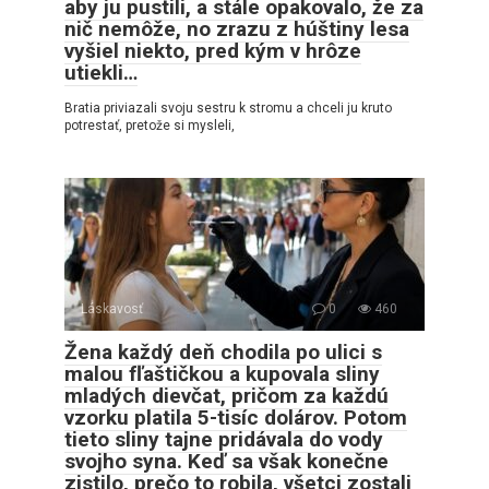
aby ju pustili, a stále opakovalo, že za
nič nemôže, no zrazu z húštiny lesa
vyšiel niekto, pred kým v hrôze
utiekli…
Bratia priviazali svoju sestru k stromu a chceli ju kruto
potrestať, pretože si mysleli,
Láskavosť
0
460
Žena každý deň chodila po ulici s
malou fľaštičkou a kupovala sliny
mladých dievčat, pričom za každú
vzorku platila 5-tisíc dolárov. Potom
tieto sliny tajne pridávala do vody
svojho syna. Keď sa však konečne
zistilo, prečo to robila, všetci zostali