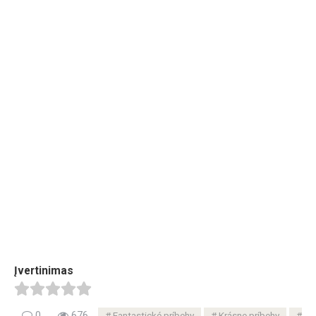
Įvertinimas
0
676
Fantastické príbehy
Krásne príbehy