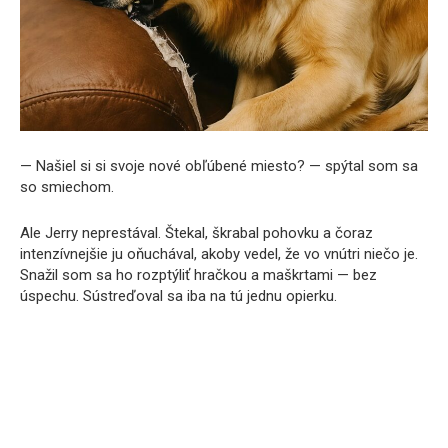
— Našiel si si svoje nové obľúbené miesto? — spýtal som sa
so smiechom.
Ale Jerry neprestával. Štekal, škrabal pohovku a čoraz
intenzívnejšie ju oňuchával, akoby vedel, že vo vnútri niečo je.
Snažil som sa ho rozptýliť hračkou a maškrtami — bez
úspechu. Sústreďoval sa iba na tú jednu opierku.