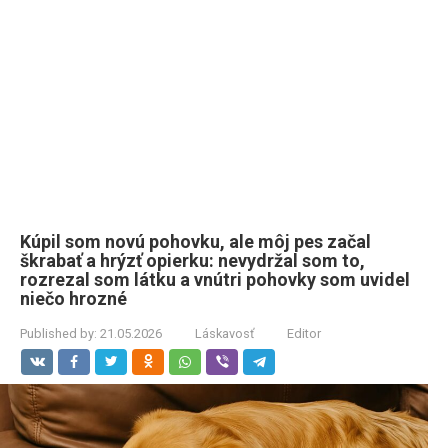
Kúpil som novú pohovku, ale môj pes začal
škrabať a hrýzť opierku: nevydržal som to,
rozrezal som látku a vnútri pohovky som uvidel
niečo hrozné
Published by:
21.05.2026
Láskavosť
Editor