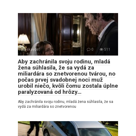
Láskavosť
0
511
Aby zachránila svoju rodinu, mladá
žena súhlasila, že sa vydá za
miliardára so znetvorenou tvárou, no
počas prvej svadobnej noci muž
urobil niečo, kvôli čomu zostala úplne
paralyzovaná od hrôzy…
Aby zachránila svoju rodinu, mladá žena súhlasila, že sa
vydá za miliardára so znetvorenou