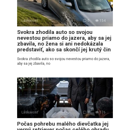
Láskavosť
0
154
Svokra zhodila auto so svojou
nevestou priamo do jazera, aby sa jej
zbavila, no žena si ani nedokázala
predstaviť, ako sa skončí jej krutý čin
Svokra zhodila auto so svojou nevestou priamo do jazera,
aby sa jej zbavila, no
Láskavosť
0
176
Počas pohrebu malého dievčatka jej
verný retriever počas celého obradu