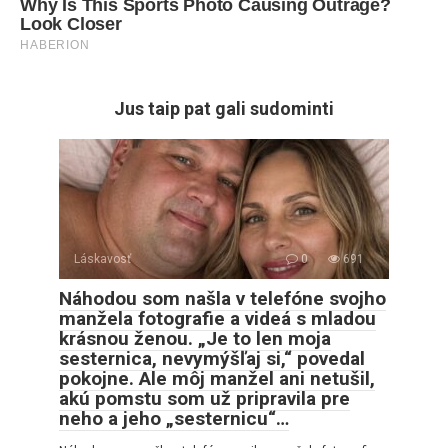
Jus taip pat gali sudominti
Láskavosť
0
691
Náhodou som našla v telefóne svojho
manžela fotografie a videá s mladou
krásnou ženou. „Je to len moja
sesternica, nevymýšľaj si,“ povedal
pokojne. Ale môj manžel ani netušil,
akú pomstu som už pripravila pre
neho a jeho „sesternicu“…