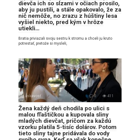
dievča ich so slzami v očiach prosilo,
aby ju pustili, a stále opakovalo, že za
nič nemôže, no zrazu z húštiny lesa
vyšiel niekto, pred kým v hrôze
utiekli…
Bratia priviazali svoju sestru k stromu a chceli ju kruto
potrestať, pretože si mysleli,
Láskavosť
0
411
Žena každý deň chodila po ulici s
malou fľaštičkou a kupovala sliny
mladých dievčat, pričom za každú
vzorku platila 5-tisíc dolárov. Potom
tieto sliny tajne pridávala do vody
svojho syna. Keď sa však konečne