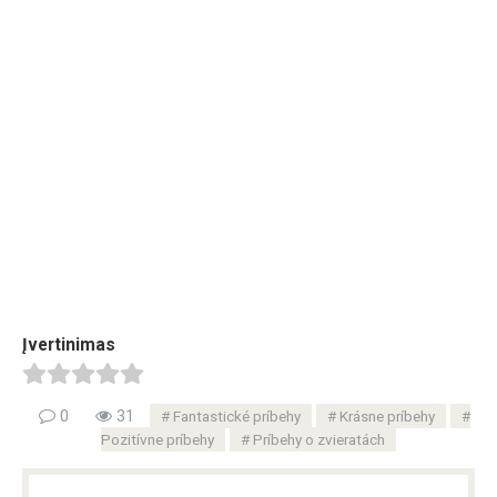
Įvertinimas
0
31
Fantastické príbehy
Krásne príbehy
Pozitívne príbehy
Príbehy o zvieratách