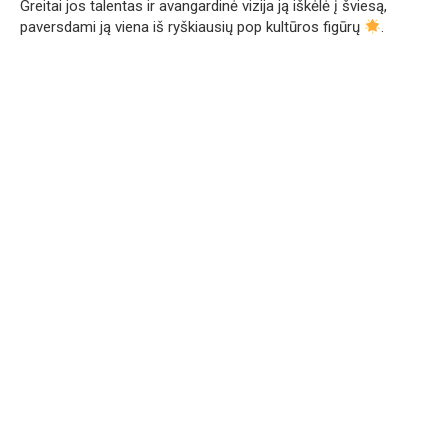
Greitai jos talentas ir avangardinė vizija ją iškėlė į šviesą,
paversdami ją viena iš ryškiausių pop kultūros figūrų
.