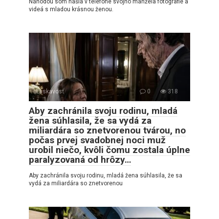
Náhodou som našla v telefóne svojho manžela fotografie a
videá s mladou krásnou ženou.
Láskavosť
0
318
Aby zachránila svoju rodinu, mladá
žena súhlasila, že sa vydá za
miliardára so znetvorenou tvárou, no
počas prvej svadobnej noci muž
urobil niečo, kvôli čomu zostala úplne
paralyzovaná od hrôzy…
Aby zachránila svoju rodinu, mladá žena súhlasila, že sa
vydá za miliardára so znetvorenou