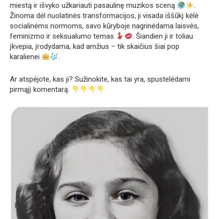
miestą ir išvyko užkariauti pasaulinę muzikos sceną
.
Žinoma dėl nuolatinės transformacijos, ji visada iššūkį kėlė
socialinėms normoms, savo kūryboje nagrinėdama laisvės,
feminizmo ir seksualumo temas
. Šiandien ji ir toliau
įkvepia, įrodydama, kad amžius – tik skaičius šiai pop
karalienei
.
Ar atspėjote, kas ji? Sužinokite, kas tai yra, spustelėdami
pirmąjį komentarą.