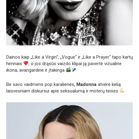
Dainos kaip „Like a Virgin“, „Vogue“ ir „Like a Prayer“ tapo kartų
himnais
, o jos drąsūs vaizdo klipai ją pavertė vizualine
ikona, avangardine ir įtakinga
.
Be savo vaidmens pop karalienės,
Madonna
atvėrė kelią
laisvesniam diskursui apie seksualumą ir moterų teises
.