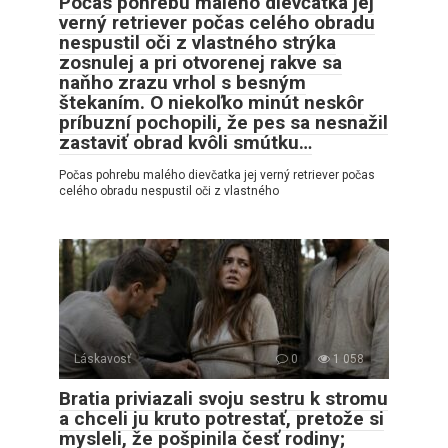
Počas pohrebu malého dievčatka jej
verný retriever počas celého obradu
nespustil oči z vlastného strýka
zosnulej a pri otvorenej rakve sa
naňho zrazu vrhol s besným
štekaním. O niekoľko minút neskôr
príbuzní pochopili, že pes sa nesnažil
zastaviť obrad kvôli smútku…
Počas pohrebu malého dievčatka jej verný retriever počas
celého obradu nespustil oči z vlastného
Láskavosť
0
1 058
Bratia priviazali svoju sestru k stromu
a chceli ju kruto potrestať, pretože si
mysleli, že pošpinila česť rodiny;