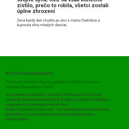
zistilo, prečo to robila, všetci zostali
úplne zhrození
Žena každý deň chodila po ulici s malou fľaštičkou a
kupovala sliny mladých dievčat,
© 2026 Pozitívne príbehy
Privatumo politika
|
Slapukų politika
|
DMCA
|
Svetainės
schema
|
Susisiekimo forma
Visos teisės saugomos. Cituojant būtina nuoroda į mūsų
svetainę. Draudžiama visiškai ar iš dalies atgaminti svetainės
straipsnius be tiesioginės nuorodos į
https://mydecortrends.com/. Tie, kurie padarys autorių teisių
pažeidimus, bus atitinkamai patraukti baudžiamojon
atsakomybėn.