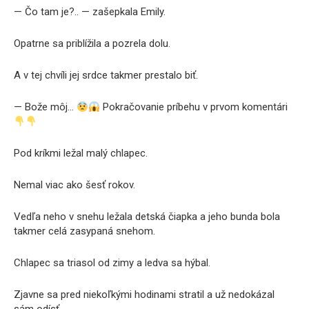
— Čo tam je?.. — zašepkala Emily.
Opatrne sa priblížila a pozrela dolu.
A v tej chvíli jej srdce takmer prestalo biť.
— Bože môj…
Pokračovanie príbehu v prvom komentári
Pod kríkmi ležal malý chlapec.
Nemal viac ako šesť rokov.
Vedľa neho v snehu ležala detská čiapka a jeho bunda bola
takmer celá zasypaná snehom.
Chlapec sa triasol od zimy a ledva sa hýbal.
Zjavne sa pred niekoľkými hodinami stratil a už nedokázal