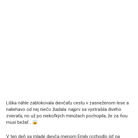
Líška náhle zablokovala dievčaťu cestu v zasneženom lese a
naliehavo od nej niečo žiadala: najprv sa vystrašila divého
zvieraťa, no už po niekoľkých minútach pochopila, že za ňou
musí bežať…
V ten deň sa mladé dievča menom Emily rozhodlo ísť na