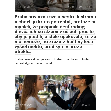
Láskavosť
0
1 175
Bratia priviazali svoju sestru k stromu
a chceli ju kruto potrestať, pretože si
mysleli, že pošpinila česť rodiny;
dievča ich so slzami v očiach prosilo,
aby ju pustili, a stále opakovalo, že za
nič nemôže, no zrazu z húštiny lesa
vyšiel niekto, pred kým v hrôze
utiekli…
Bratia priviazali svoju sestru k stromu a chceli ju kruto
potrestať, pretože si mysleli,
Láskavosť
0
438