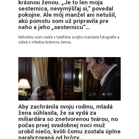
krásnou ženou. „Je to len moja
sesternica, nevymýšľaj si,“ povedal
pokojne. Ale môj manžel ani netušil,
akú pomstu som už pripravila pre
neho a jeho „sesternicu“…
Náhodou som našla v telefóne svojho manžela fotografie a
videá s mladou krásnou ženou.
Láskavosť
0
491
Aby zachránila svoju rodinu, mladá
žena súhlasila, že sa vydá za
miliardára so znetvorenou tvárou, no
počas prvej svadobnej noci muž
urobil niečo, kvôli čomu zostala úplne
paralyzovaná od hrôzy…