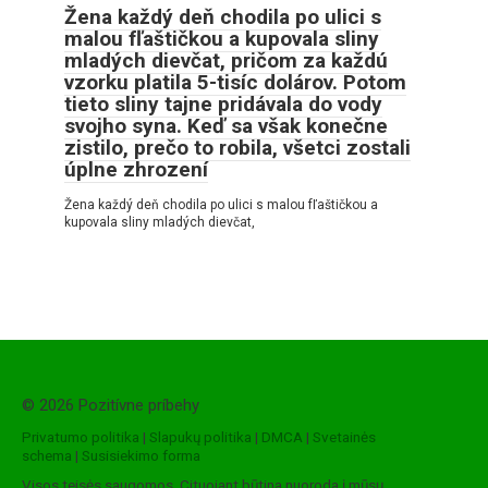
Žena každý deň chodila po ulici s
malou fľaštičkou a kupovala sliny
mladých dievčat, pričom za každú
vzorku platila 5-tisíc dolárov. Potom
tieto sliny tajne pridávala do vody
svojho syna. Keď sa však konečne
zistilo, prečo to robila, všetci zostali
úplne zhrození
Žena každý deň chodila po ulici s malou fľaštičkou a
kupovala sliny mladých dievčat,
© 2026 Pozitívne príbehy
Privatumo politika
|
Slapukų politika
|
DMCA
|
Svetainės
schema
|
Susisiekimo forma
Visos teisės saugomos. Cituojant būtina nuoroda į mūsų