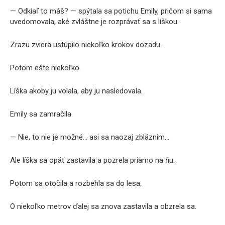
— Odkiaľ to máš? — spýtala sa potichu Emily, pričom si sama
uvedomovala, aké zvláštne je rozprávať sa s líškou.
Zrazu zviera ustúpilo niekoľko krokov dozadu.
Potom ešte niekoľko.
Líška akoby ju volala, aby ju nasledovala.
Emily sa zamračila.
— Nie, to nie je možné… asi sa naozaj zbláznim…
Ale líška sa opäť zastavila a pozrela priamo na ňu.
Potom sa otočila a rozbehla sa do lesa.
O niekoľko metrov ďalej sa znova zastavila a obzrela sa.