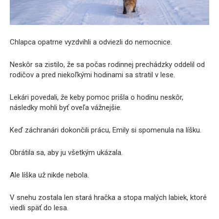
Chlapca opatrne vyzdvihli a odviezli do nemocnice.
Neskôr sa zistilo, že sa počas rodinnej prechádzky oddelil od
rodičov a pred niekoľkými hodinami sa stratil v lese.
Lekári povedali, že keby pomoc prišla o hodinu neskôr,
následky mohli byť oveľa vážnejšie.
Keď záchranári dokončili prácu, Emily si spomenula na líšku.
Obrátila sa, aby ju všetkým ukázala.
Ale líška už nikde nebola.
V snehu zostala len stará hračka a stopa malých labiek, ktoré
viedli späť do lesa.