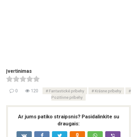
Įvertinimas
0
120
Fantastické príbehy
Krásne príbehy
Pozitívne príbehy
Ar jums patiko straipsnis? Pasidalinkite su
draugais: