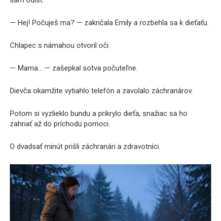
sám odísť.
— Hej! Počuješ ma? — zakričala Emily a rozbehla sa k dieťaťu.
Chlapec s námahou otvoril oči.
— Mama… — zašepkal sotva počuteľne.
Dievča okamžite vytiahlo telefón a zavolalo záchranárov.
Potom si vyzlieklo bundu a prikrylo dieťa, snažiac sa ho
zahriať až do príchodu pomoci.
O dvadsať minút prišli záchranári a zdravotníci.