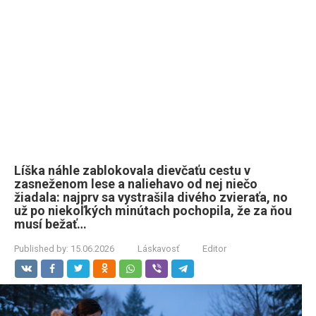
Líška náhle zablokovala dievčaťu cestu v
zasneženom lese a naliehavo od nej niečo
žiadala: najprv sa vystrašila divého zvieraťa, no
už po niekoľkých minútach pochopila, že za ňou
musí bežať…
Published by:
15.06.2026
Láskavosť
Editor