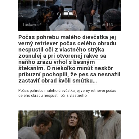
Láskavosť
0
163
Počas pohrebu malého dievčatka jej
verný retriever počas celého obradu
nespustil oči z vlastného strýka
zosnulej a pri otvorenej rakve sa
naňho zrazu vrhol s besným
štekaním. O niekoľko minút neskôr
príbuzní pochopili, že pes sa nesnažil
zastaviť obrad kvôli smútku…
Počas pohrebu malého dievčatka jej verný retriever počas
celého obradu nespustil oči z vlastného