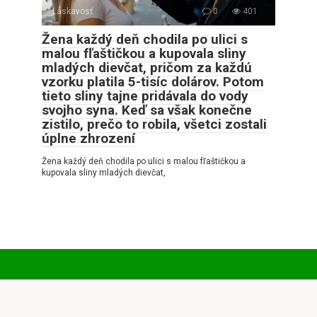
Láskavosť
0
401
Žena každý deň chodila po ulici s
malou fľaštičkou a kupovala sliny
mladých dievčat, pričom za každú
vzorku platila 5-tisíc dolárov. Potom
tieto sliny tajne pridávala do vody
svojho syna. Keď sa však konečne
zistilo, prečo to robila, všetci zostali
úplne zhrození
Žena každý deň chodila po ulici s malou fľaštičkou a
kupovala sliny mladých dievčat,
© 2026 Pozitívne príbehy
Privatumo politika
|
Slapukų politika
|
DMCA
|
Svetainės