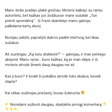
Mano širdis pradėjo plakti greičiau. Moteris kalbėjo su ramiu
autoritetu, bet kažkas jos žodžiuose mane sušaldė. „Turi
priimti sprendimą“… ši frazė skambėjo mano galvoje,
palikdama kartų skonį.
Norėjau įsikišti, paprašyti dukros padėti telefoną, bet likau
sušalusi.
Aš sustingau. „Ką turiu atskleisti?“ — galvojau, ir man perbėgo
abejonė. Mano vyras… buvo kažkas, ką jis man slėpė, ir ši
moteris atrodė žinanti daug daugiau nei aš.
Kas ji buvo? Ir kodėl ši pokalbis atrodė toks skubus, beveik
slapta?
Kai vėliau sužinojau priežastį, buvau šokiruota.
Norėdami sužinoti daugiau, skaitykite pirmąjį komentarą
.