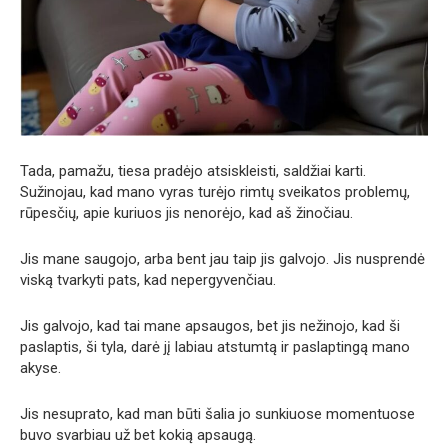
Tada, pamažu, tiesa pradėjo atsiskleisti, saldžiai karti.
Sužinojau, kad mano vyras turėjo rimtų sveikatos problemų,
rūpesčių, apie kuriuos jis nenorėjo, kad aš žinočiau.
Jis mane saugojo, arba bent jau taip jis galvojo. Jis nusprendė
viską tvarkyti pats, kad nepergyvenčiau.
Jis galvojo, kad tai mane apsaugos, bet jis nežinojo, kad ši
paslaptis, ši tyla, darė jį labiau atstumtą ir paslaptingą mano
akyse.
Jis nesuprato, kad man būti šalia jo sunkiuose momentuose
buvo svarbiau už bet kokią apsaugą.