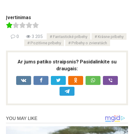
Įvertinimas
0
3 205
Fantastické príbehy
Krásne príbehy
Pozitívne príbehy
Príbehy o zvieratách
Ar jums patiko straipsnis? Pasidalinkite su
draugais: