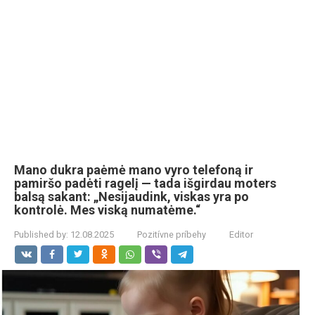
Mano dukra paėmė mano vyro telefoną ir
pamiršo padėti ragelį — tada išgirdau moters
balsą sakant: „Nesijaudink, viskas yra po
kontrolė. Mes viską numatėme.“
Published by:
12.08.2025
Pozitívne príbehy
Editor