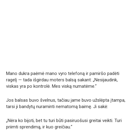
Mano dukra paėmė mano vyro telefoną ir pamiršo padėti
ragelį — tada išgirdau moters balsą sakant: „Nesijaudink,
viskas yra po kontrolė. Mes viską numatėme.“
Jos balsas buvo švelnus, tačiau jame buvo užslėpta įtampa,
tarsi ji bandytų nuraminti nematomą baimę. Ji sakė:
„Nėra ko bijoti, bet tu turi būti pasiruošusi greitai veikti. Turi
priimti sprendimą, ir kuo greičiau.“