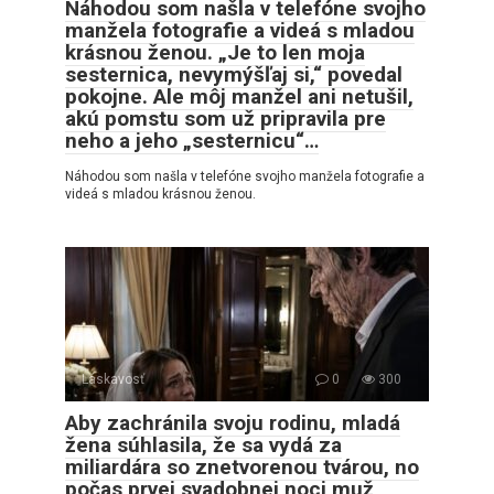
Náhodou som našla v telefóne svojho
manžela fotografie a videá s mladou
krásnou ženou. „Je to len moja
sesternica, nevymýšľaj si,“ povedal
pokojne. Ale môj manžel ani netušil,
akú pomstu som už pripravila pre
neho a jeho „sesternicu“…
Náhodou som našla v telefóne svojho manžela fotografie a
videá s mladou krásnou ženou.
Láskavosť
0
300
Aby zachránila svoju rodinu, mladá
žena súhlasila, že sa vydá za
miliardára so znetvorenou tvárou, no
počas prvej svadobnej noci muž