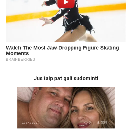
Jus taip pat gali sudominti
Láskavosť
0
339