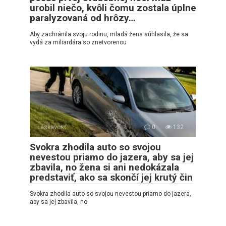
urobil niečo, kvôli čomu zostala úplne
paralyzovaná od hrôzy…
Aby zachránila svoju rodinu, mladá žena súhlasila, že sa
vydá za miliardára so znetvorenou
Láskavosť
0
132
Svokra zhodila auto so svojou
nevestou priamo do jazera, aby sa jej
zbavila, no žena si ani nedokázala
predstaviť, ako sa skončí jej krutý čin
Svokra zhodila auto so svojou nevestou priamo do jazera,
aby sa jej zbavila, no