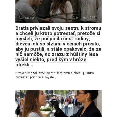
Láskavosť
0
1 025
Bratia priviazali svoju sestru k stromu
a chceli ju kruto potrestať, pretože si
mysleli, že pošpinila česť rodiny;
dievča ich so slzami v očiach prosilo,
aby ju pustili, a stále opakovalo, že za
nič nemôže, no zrazu z húštiny lesa
vyšiel niekto, pred kým v hrôze
utiekli…
Bratia priviazali svoju sestru k stromu a chceli ju kruto
potrestať, pretože si mysleli,