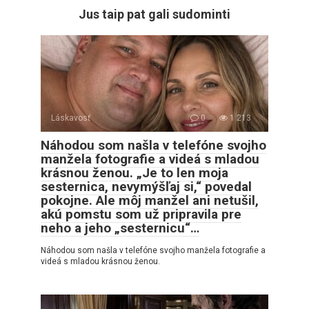
Jus taip pat gali sudominti
Láskavosť
0
1 213
Náhodou som našla v telefóne svojho
manžela fotografie a videá s mladou
krásnou ženou. „Je to len moja
sesternica, nevymýšľaj si,“ povedal
pokojne. Ale môj manžel ani netušil,
akú pomstu som už pripravila pre
neho a jeho „sesternicu“…
Náhodou som našla v telefóne svojho manžela fotografie a
videá s mladou krásnou ženou.