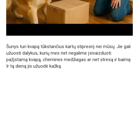
Šunys turi kvapą tūkstančius kartų stipresnį nei mūsų. Jie gali
užuosti dalykus, kurių mes net negalime įsivaizduoti:
pažįstamą kvapą, chemines medžiagas ar net stresą ir baimę.
Ir tą dieną jis užuodė kažką.