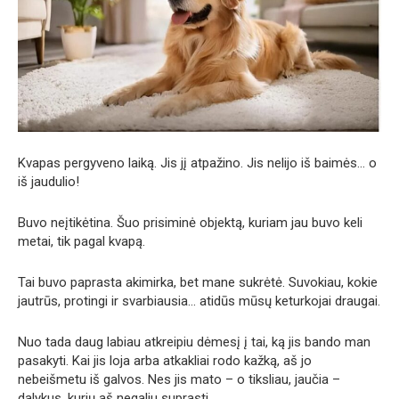
Kvapas pergyveno laiką. Jis jį atpažino. Jis nelijo iš baimės… o
iš jaudulio!
Buvo neįtikėtina. Šuo prisiminė objektą, kuriam jau buvo keli
metai, tik pagal kvapą.
Tai buvo paprasta akimirka, bet mane sukrėtė. Suvokiau, kokie
jautrūs, protingi ir svarbiausia… atidūs mūsų keturkojai draugai.
Nuo tada daug labiau atkreipiu dėmesį į tai, ką jis bando man
pasakyti. Kai jis loja arba atkakliai rodo kažką, aš jo
nebeišmetu iš galvos. Nes jis mato – o tiksliau, jaučia –
dalykus, kurių aš negaliu suprasti.