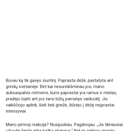
Buvau ką tik gavęs siuntinį. Paprasta dėžė, pastatyta ant
grindų svetainėje. Bet kai nesureikšminau jos, mano
auksaspalvis retriveris, kuris paprastai yra ramus ir mielas,
pradėjo lojėti ant jos tarsi būtų pamatęs vaiduoklį. Jis
vaikščiojo aplink, šiek tiek griežė, žiūrėjo į dėžę neįprastai
intensyviai.
Mano pirmoji reakcija? Nusijuokiau. Pagalvojau: „Jis tikriausiai
užuodė žaislą arba kažką skanaus.“ Bet jis nelijojo įprastu