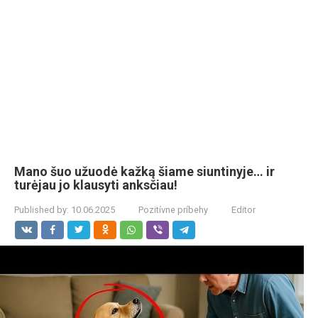
Mano šuo užuodė kažką šiame siuntinyje… ir
turėjau jo klausyti anksčiau!
Published by:
10.06.2025
Pozitívne príbehy
Editor