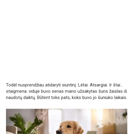
Todėl nusprendžiau atidaryti siuntinį. Lėtai. Atsargiai. Ir štai…
staigmena: viduje buvo senas mano užsakytas šuns žaislas iš
naudotų daiktų. Būtent toks pats, koks buvo jo šuniuko laikais.