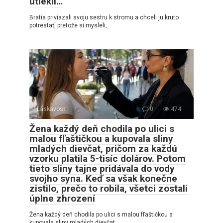
utiekli…
Bratia priviazali svoju sestru k stromu a chceli ju kruto
potrestať, pretože si mysleli,
Láskavosť
0
474
Žena každý deň chodila po ulici s
malou fľaštičkou a kupovala sliny
mladých dievčat, pričom za každú
vzorku platila 5-tisíc dolárov. Potom
tieto sliny tajne pridávala do vody
svojho syna. Keď sa však konečne
zistilo, prečo to robila, všetci zostali
úplne zhrození
Žena každý deň chodila po ulici s malou fľaštičkou a
kupovala sliny mladých dievčat,