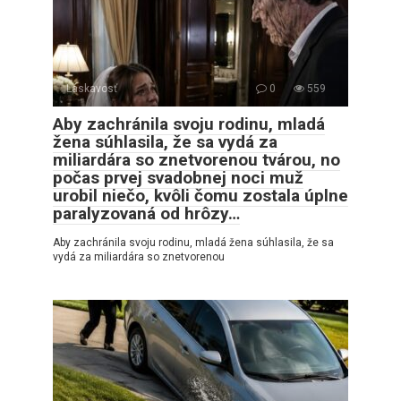
Láskavosť
0
559
Aby zachránila svoju rodinu, mladá
žena súhlasila, že sa vydá za
miliardára so znetvorenou tvárou, no
počas prvej svadobnej noci muž
urobil niečo, kvôli čomu zostala úplne
paralyzovaná od hrôzy…
Aby zachránila svoju rodinu, mladá žena súhlasila, že sa
vydá za miliardára so znetvorenou