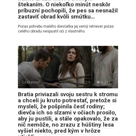
štekaním. O niekoľko minút neskôr
príbuzní pochopili, že pes sa nesnažil
zastaviť obrad kvôli smútku…
Počas pohrebu malého dievčatka jej verný retriever počas
celého obradu nespustil oči z vlastného
Láskavosť
0
1 261
Bratia priviazali svoju sestru k stromu
a chceli ju kruto potrestať, pretože si
mysleli, že pošpinila česť rodiny;
dievča ich so slzami v očiach prosilo,
aby ju pustili, a stále opakovalo, že za
nič nemôže, no zrazu z húštiny lesa
vyšiel niekto, pred kým v hrôze