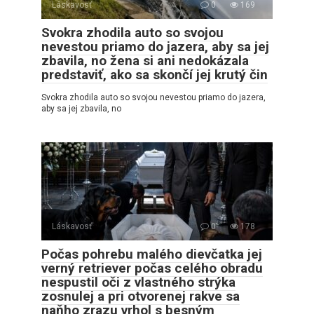
Láskavosť
0
169
Svokra zhodila auto so svojou
nevestou priamo do jazera, aby sa jej
zbavila, no žena si ani nedokázala
predstaviť, ako sa skončí jej krutý čin
Svokra zhodila auto so svojou nevestou priamo do jazera,
aby sa jej zbavila, no
Láskavosť
0
178
Počas pohrebu malého dievčatka jej
verný retriever počas celého obradu
nespustil oči z vlastného strýka
zosnulej a pri otvorenej rakve sa
naňho zrazu vrhol s besným