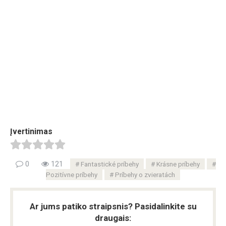
Įvertinimas
0
121
Fantastické príbehy
Krásne príbehy
Pozitívne príbehy
Príbehy o zvieratách
Ar jums patiko straipsnis? Pasidalinkite su
draugais: