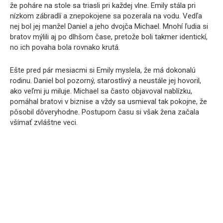
že poháre na stole sa triasli pri každej vlne. Emily stála pri
nízkom zábradlí a znepokojene sa pozerala na vodu. Vedľa
nej bol jej manžel Daniel a jeho dvojča Michael. Mnohí ľudia si
bratov mýlili aj po dlhšom čase, pretože boli takmer identickí,
no ich povaha bola rovnako krutá.
Ešte pred pár mesiacmi si Emily myslela, že má dokonalú
rodinu. Daniel bol pozorný, starostlivý a neustále jej hovoril,
ako veľmi ju miluje. Michael sa často objavoval nablízku,
pomáhal bratovi v biznise a vždy sa usmieval tak pokojne, že
pôsobil dôveryhodne. Postupom času si však žena začala
všímať zvláštne veci.