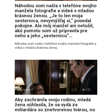
Náhodou som našla v telefóne svojho
manžela fotografie a videá s mladou
krásnou ženou. „Je to len moja
sesternica, nevymýšľaj si,“ povedal
pokojne. Ale môj manžel ani netušil,
akú pomstu som už pripravila pre
neho a jeho „sesternicu“…
Náhodou som našla v telefóne svojho manžela fotografie a
videá s mladou krásnou ženou.
Láskavosť
0
541
Aby zachránila svoju rodinu, mladá
žena súhlasila, že sa vydá za
miliardára so znetvorenou tvárou, no