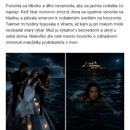
Ponorila sa hlboko a dlho nevynorila, aby sa jachta vzdialila čo
najviac. Keď hluk motorov zmizol, žena sa opatrne vynorila na
hladinu a plávala smerom k vzdialeným svetlám na horizonte.
Takmer tri hodiny bojovala s vlnami, až kým ju pri malom móle
nezbadal starý rybár. Muž ju vytiahol v bezvedomí a ukryl u
seba doma. Niekoľko dní celé mesto hovorilo o záhadnom
zmiznutí manželky podnikateľa v mori.