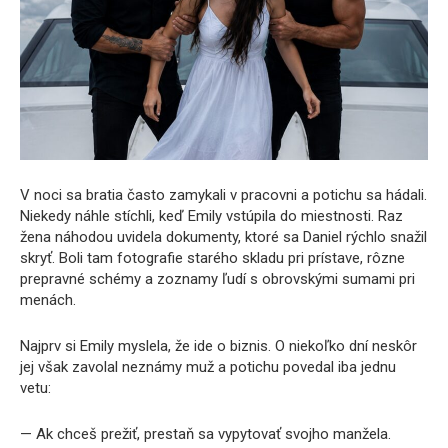
V noci sa bratia často zamykali v pracovni a potichu sa hádali.
Niekedy náhle stíchli, keď Emily vstúpila do miestnosti. Raz
žena náhodou uvidela dokumenty, ktoré sa Daniel rýchlo snažil
skryť. Boli tam fotografie starého skladu pri prístave, rôzne
prepravné schémy a zoznamy ľudí s obrovskými sumami pri
menách.
Najprv si Emily myslela, že ide o biznis. O niekoľko dní neskôr
jej však zavolal neznámy muž a potichu povedal iba jednu
vetu:
— Ak chceš prežiť, prestaň sa vypytovať svojho manžela.