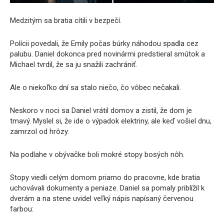
Medzitým sa bratia cítili v bezpečí.
Polícii povedali, že Emily počas búrky náhodou spadla cez
palubu. Daniel dokonca pred novinármi predstieral smútok a
Michael tvrdil, že sa ju snažili zachrániť.
Ale o niekoľko dní sa stalo niečo, čo vôbec nečakali.
Neskoro v noci sa Daniel vrátil domov a zistil, že dom je
tmavý. Myslel si, že ide o výpadok elektriny, ale keď vošiel dnu,
zamrzol od hrôzy.
Na podlahe v obývačke boli mokré stopy bosých nôh.
Stopy viedli celým domom priamo do pracovne, kde bratia
uchovávali dokumenty a peniaze. Daniel sa pomaly priblížil k
dverám a na stene uvidel veľký nápis napísaný červenou
farbou: