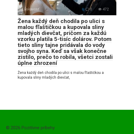
Láskavosť
0
472
Žena každý deň chodila po ulici s
malou fľaštičkou a kupovala sliny
mladých dievčat, pričom za každú
vzorku platila 5-tisíc dolárov. Potom
tieto sliny tajne pridávala do vody
svojho syna. Keď sa však konečne
zistilo, prečo to robila, všetci zostali
úplne zhrození
Žena každý deň chodila po ulici s malou fľaštičkou a
kupovala sliny mladých dievčat,
© 2026 Pozitívne príbehy