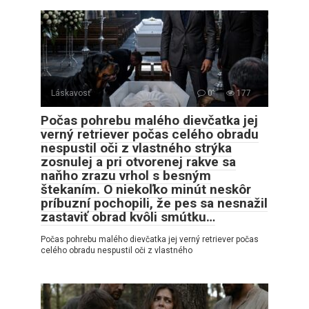
Láskavosť
0
177
Počas pohrebu malého dievčatka jej
verný retriever počas celého obradu
nespustil oči z vlastného strýka
zosnulej a pri otvorenej rakve sa
naňho zrazu vrhol s besným
štekaním. O niekoľko minút neskôr
príbuzní pochopili, že pes sa nesnažil
zastaviť obrad kvôli smútku…
Počas pohrebu malého dievčatka jej verný retriever počas
celého obradu nespustil oči z vlastného