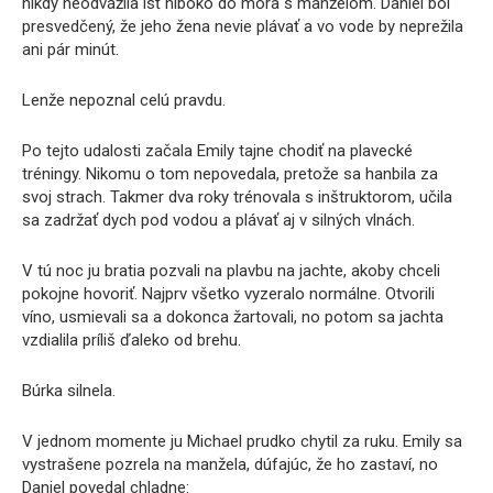
nikdy neodvážila ísť hlboko do mora s manželom. Daniel bol
presvedčený, že jeho žena nevie plávať a vo vode by neprežila
ani pár minút.
Lenže nepoznal celú pravdu.
Po tejto udalosti začala Emily tajne chodiť na plavecké
tréningy. Nikomu o tom nepovedala, pretože sa hanbila za
svoj strach. Takmer dva roky trénovala s inštruktorom, učila
sa zadržať dych pod vodou a plávať aj v silných vlnách.
V tú noc ju bratia pozvali na plavbu na jachte, akoby chceli
pokojne hovoriť. Najprv všetko vyzeralo normálne. Otvorili
víno, usmievali sa a dokonca žartovali, no potom sa jachta
vzdialila príliš ďaleko od brehu.
Búrka silnela.
V jednom momente ju Michael prudko chytil za ruku. Emily sa
vystrašene pozrela na manžela, dúfajúc, že ho zastaví, no
Daniel povedal chladne: