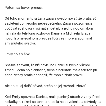
Potom sa hovor prerušil.
Od toho momentu si žena začala uvedomovať, že bratia sú
zapletení do niečoho nebezpečného. Začala pozornejšie
počúvať rozhovory, všímať si detaily a jednu noc omylom
nahrala do telefónu rozhovor Daniela a Michaela. Bratia
hovorili o nelegálnom prevoze ľudí cez more a spomínali
zmiznutého svedka.
Emily bola v šoku.
Snažila sa tváriť, že nič nevie, no Daniel si rýchlo všimol
zmenu. Žena bola chladná, tichá a neustále mala telefón pri
sebe. Vtedy bratia pochopili, že mohla zistiť pravdu.
Ale bol tu aj ďalší dôvod, prečo sa jej rozhodli zbaviť.
Keď Emily spoznala Daniela, mala panický strach z vody. Pred
niekoľkými rokmi sa takmer utopila na dovolenke a odvtedy sa