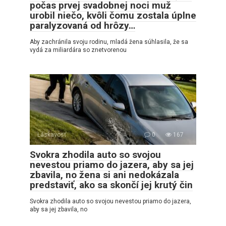
počas prvej svadobnej noci muž
urobil niečo, kvôli čomu zostala úplne
paralyzovaná od hrôzy…
Aby zachránila svoju rodinu, mladá žena súhlasila, že sa
vydá za miliardára so znetvorenou
Láskavosť
0
167
Svokra zhodila auto so svojou
nevestou priamo do jazera, aby sa jej
zbavila, no žena si ani nedokázala
predstaviť, ako sa skončí jej krutý čin
Svokra zhodila auto so svojou nevestou priamo do jazera,
aby sa jej zbavila, no