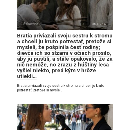
Láskavosť
0
1 254
Bratia priviazali svoju sestru k stromu
a chceli ju kruto potrestať, pretože si
mysleli, že pošpinila česť rodiny;
dievča ich so slzami v očiach prosilo,
aby ju pustili, a stále opakovalo, že za
nič nemôže, no zrazu z húštiny lesa
vyšiel niekto, pred kým v hrôze
utiekli…
Bratia priviazali svoju sestru k stromu a chceli ju kruto
potrestať, pretože si mysleli,