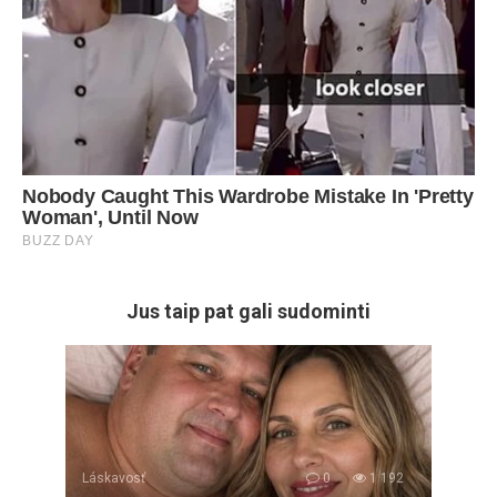
Jus taip pat gali sudominti
Láskavosť
0
1 192