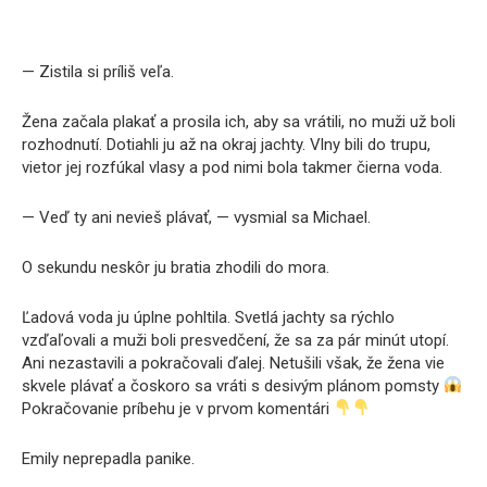
— Zistila si príliš veľa.
Žena začala plakať a prosila ich, aby sa vrátili, no muži už boli
rozhodnutí. Dotiahli ju až na okraj jachty. Vlny bili do trupu,
vietor jej rozfúkal vlasy a pod nimi bola takmer čierna voda.
— Veď ty ani nevieš plávať, — vysmial sa Michael.
O sekundu neskôr ju bratia zhodili do mora.
Ľadová voda ju úplne pohltila. Svetlá jachty sa rýchlo
vzďaľovali a muži boli presvedčení, že sa za pár minút utopí.
Ani nezastavili a pokračovali ďalej. Netušili však, že žena vie
skvele plávať a čoskoro sa vráti s desivým plánom pomsty
Pokračovanie príbehu je v prvom komentári
Emily neprepadla panike.