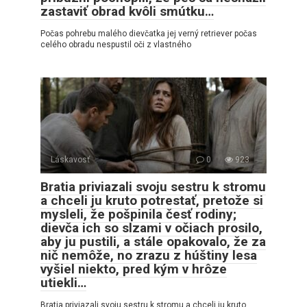
zastaviť obrad kvôli smútku…
Počas pohrebu malého dievčatka jej verný retriever počas
celého obradu nespustil oči z vlastného
Láskavosť
0
923
Bratia priviazali svoju sestru k stromu
a chceli ju kruto potrestať, pretože si
mysleli, že pošpinila česť rodiny;
dievča ich so slzami v očiach prosilo,
aby ju pustili, a stále opakovalo, že za
nič nemôže, no zrazu z húštiny lesa
vyšiel niekto, pred kým v hrôze
utiekli…
Bratia priviazali svoju sestru k stromu a chceli ju kruto