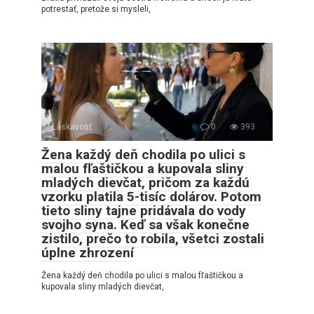
potrestať, pretože si mysleli,
Láskavosť
0
393
Žena každý deň chodila po ulici s
malou fľaštičkou a kupovala sliny
mladých dievčat, pričom za každú
vzorku platila 5-tisíc dolárov. Potom
tieto sliny tajne pridávala do vody
svojho syna. Keď sa však konečne
zistilo, prečo to robila, všetci zostali
úplne zhrození
Žena každý deň chodila po ulici s malou fľaštičkou a
kupovala sliny mladých dievčat,