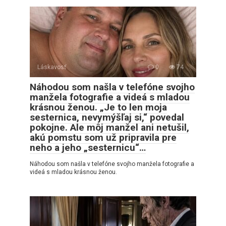
Láskavosť
0
74
Náhodou som našla v telefóne svojho
manžela fotografie a videá s mladou
krásnou ženou. „Je to len moja
sesternica, nevymýšľaj si,“ povedal
pokojne. Ale môj manžel ani netušil,
akú pomstu som už pripravila pre
neho a jeho „sesternicu“…
Náhodou som našla v telefóne svojho manžela fotografie a
videá s mladou krásnou ženou.