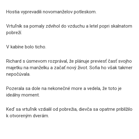
Hostia vyprevadili novomanželov potleskom.
Vrtuľník sa pomaly zdvihol do vzduchu a letel popri skalnatom
pobreží.
V kabíne bolo ticho.
Richard s úsmevom rozprával, že plánuje previesť časť svojho
majetku na manželku a začať nový život. Sofia ho však takmer
nepočúvala.
Pozerala sa dole na nekonečné more a vedela, že toto je
ideálny moment.
Keď sa vrtuľník vzdialil od pobrežia, dievča sa opatrne priblížilo
k otvoreným dverám.