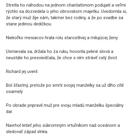
Stretla ho náhodou na jednom charitatívnom podujatí a veľmi
rýchlo sa dozvedela o jeho obrovskom majetku. Uvedomila si,
že starý muž žije sám, takmer bez rodiny, a že po svadbe sa
stane jedinou dedičkou.
Niekoľko mesiacov hrala rolu starostlivej a milujúcej ženy.
Usmievala sa, držala ho za ruku, hovorila pekné slová a
neustále ho presviedčala, že chce s ním stráviť celý život.
Richard jej uveril.
Bol šťastný, pretože po smrti svojej manželky sa už dlho cítil
osamelý.
Po obrade pripravil muž pre svoju mladú manželku špeciálny
dar.
Navrhol letieť jeho súkromným vrtuľníkom nad oceánom a
sledovať západ slnka.