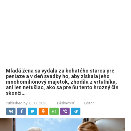
Mladá žena sa vydala za bohatého starca pre
peniaze a v deň svadby ho, aby získala jeho
mnohomiliónový majetok, zhodila z vrtuľníka,
ani len netušiac, ako sa pre ňu tento hrozný čin
skončí…
Published by:
05.06.2026
Láskavosť
Editor