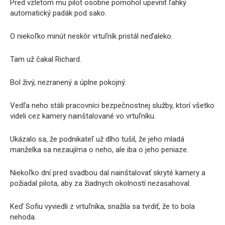
Pred vzletom mu pilot osobne pomohol upevniť ľahký
automatický padák pod sako.
O niekoľko minút neskôr vrtuľník pristál neďaleko.
Tam už čakal Richard.
Bol živý, nezranený a úplne pokojný.
Vedľa neho stáli pracovníci bezpečnostnej služby, ktorí všetko
videli cez kamery nainštalované vo vrtuľníku.
Ukázalo sa, že podnikateľ už dlho tušil, že jeho mladá
manželka sa nezaujíma o neho, ale iba o jeho peniaze.
Niekoľko dní pred svadbou dal nainštalovať skryté kamery a
požiadal pilota, aby za žiadnych okolností nezasahoval.
Keď Sofiu vyviedli z vrtuľníka, snažila sa tvrdiť, že to bola
nehoda.