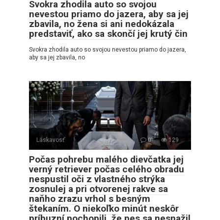
Svokra zhodila auto so svojou
nevestou priamo do jazera, aby sa jej
zbavila, no žena si ani nedokázala
predstaviť, ako sa skončí jej krutý čin
Svokra zhodila auto so svojou nevestou priamo do jazera,
aby sa jej zbavila, no
Láskavosť
0
129
Počas pohrebu malého dievčatka jej
verný retriever počas celého obradu
nespustil oči z vlastného strýka
zosnulej a pri otvorenej rakve sa
naňho zrazu vrhol s besným
štekaním. O niekoľko minút neskôr
príbuzní pochopili, že pes sa nesnažil