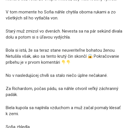
V tom momente ho Sofia náhle chytila oboma rukami a zo
všetkých síl ho vytlačila von.
Starý muž zmizol vo dverách. Nevesta sa na pár sekúnd dívala
dolu a potom si s úľavou vydýchla.
Bola si istá, že sa teraz stane neuveriteľne bohatou ženou.
Netušila však, ako sa tento krutý čin skončí
Pokračovanie
príbehu je v prvom komentári
No v nasledujúcej chvíli sa stalo niečo úplne nečakané.
Za Richardom, počas pádu, sa náhle otvoril veľký záchranný
padák.
Biela kupola sa naplnila vzduchom a muž začal pomaly klesať
k zemi.
Sofia zbledla.