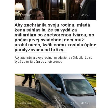
Láskavosť
0
222
Aby zachránila svoju rodinu, mladá
žena súhlasila, že sa vydá za
miliardára so znetvorenou tvárou, no
počas prvej svadobnej noci muž
urobil niečo, kvôli čomu zostala úplne
paralyzovaná od hrôzy…
Aby zachránila svoju rodinu, mladá žena súhlasila, že sa
vydá za miliardára so znetvorenou
Láskavosť
0
126