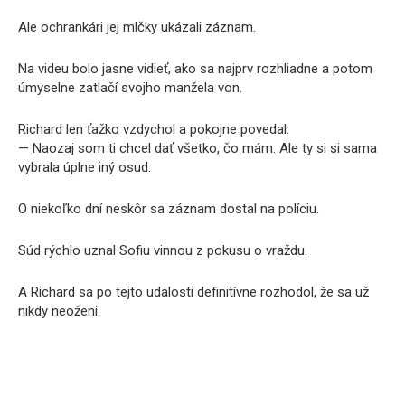
Ale ochrankári jej mlčky ukázali záznam.
Na videu bolo jasne vidieť, ako sa najprv rozhliadne a potom
úmyselne zatlačí svojho manžela von.
Richard len ťažko vzdychol a pokojne povedal:
— Naozaj som ti chcel dať všetko, čo mám. Ale ty si si sama
vybrala úplne iný osud.
O niekoľko dní neskôr sa záznam dostal na políciu.
Súd rýchlo uznal Sofiu vinnou z pokusu o vraždu.
A Richard sa po tejto udalosti definitívne rozhodol, že sa už
nikdy neožení.