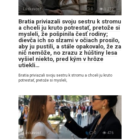
Láskavosť
0
1 272
Bratia priviazali svoju sestru k stromu
a chceli ju kruto potrestať, pretože si
mysleli, že pošpinila česť rodiny;
dievča ich so slzami v očiach prosilo,
aby ju pustili, a stále opakovalo, že za
nič nemôže, no zrazu z húštiny lesa
vyšiel niekto, pred kým v hrôze
utiekli…
Bratia priviazali svoju sestru k stromu a chceli ju kruto
potrestať, pretože si mysleli,
Láskavosť
0
476