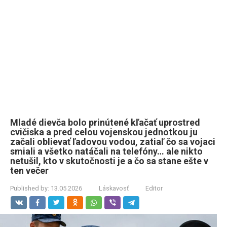
Mladé dievča bolo prinútené kľačať uprostred
cvičiska a pred celou vojenskou jednotkou ju
začali oblievať ľadovou vodou, zatiaľ čo sa vojaci
smiali a všetko natáčali na telefóny… ale nikto
netušil, kto v skutočnosti je a čo sa stane ešte v
ten večer
Published by:
13.05.2026
Láskavosť
Editor