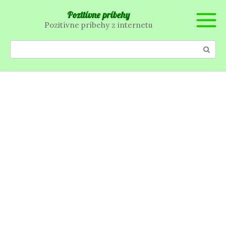
Skip
Pozitívne príbehy
to
Pozitívne príbehy z internetu
content
Search: