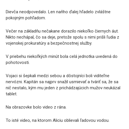
Dievča neodpovedalo. Len naňho ďalej hľadelo zvláštne
pokojným pohľadom.
Večer na základňu nečakane dorazilo niekoľko čiernych áut.
Nikto nechápal, čo sa deje, pretože spolu s nimi prišli ľudia z
vojenskej prokuratúry a bezpečnostnej služby.
V priebehu niekoľkých minút bola celá jednotka uvedená do
pohotovosti.
Vojaci si šepkali medzi sebou a dôstojníci boli viditeľne
nervózni. Kapitán sa najprv snažil usmievať a tváriť sa, že sa
nič nestalo, kým mu jeden z prichádzajúcich mužov neukázal
tablet.
Na obrazovke bolo video z rána.
To isté video, na ktorom Aliciu oblievali ľadovou vodou.