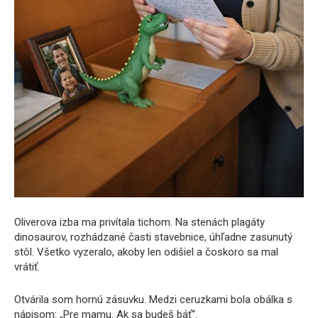
Oliverova izba ma privítala tichom. Na stenách plagáty
dinosaurov, rozhádzané časti stavebnice, úhľadne zasunutý
stôl. Všetko vyzeralo, akoby len odišiel a čoskoro sa mal
vrátiť.
Otvárila som hornú zásuvku. Medzi ceruzkami bola obálka s
nápisom: „Pre mamu. Ak sa budeš báť“.