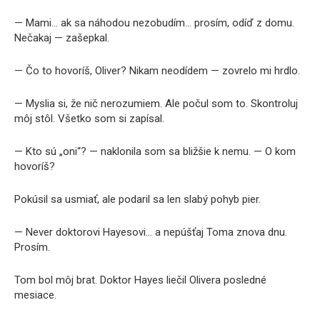
— Mami… ak sa náhodou nezobudím… prosím, odíď z domu.
Nečakaj — zašepkal.
— Čo to hovoríš, Oliver? Nikam neodídem — zovrelo mi hrdlo.
— Myslia si, že nič nerozumiem. Ale počul som to. Skontroluj
môj stôl. Všetko som si zapísal.
— Kto sú „oni“? — naklonila som sa bližšie k nemu. — O kom
hovoríš?
Pokúsil sa usmiať, ale podaril sa len slabý pohyb pier.
— Never doktorovi Hayesovi… a nepúšťaj Toma znova dnu.
Prosím.
Tom bol môj brat. Doktor Hayes liečil Olivera posledné
mesiace.