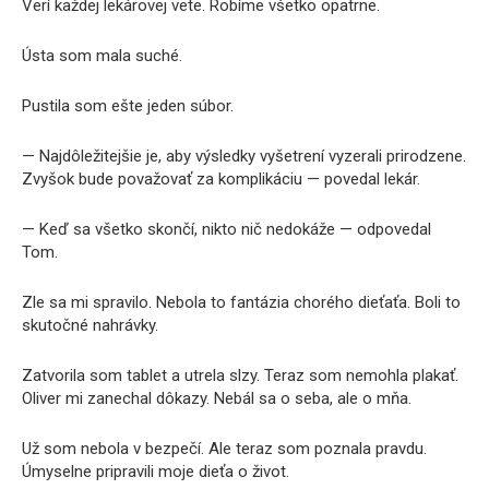
Verí každej lekárovej vete. Robíme všetko opatrne.
Ústa som mala suché.
Pustila som ešte jeden súbor.
— Najdôležitejšie je, aby výsledky vyšetrení vyzerali prirodzene.
Zvyšok bude považovať za komplikáciu — povedal lekár.
— Keď sa všetko skončí, nikto nič nedokáže — odpovedal
Tom.
Zle sa mi spravilo. Nebola to fantázia chorého dieťaťa. Boli to
skutočné nahrávky.
Zatvorila som tablet a utrela slzy. Teraz som nemohla plakať.
Oliver mi zanechal dôkazy. Nebál sa o seba, ale o mňa.
Už som nebola v bezpečí. Ale teraz som poznala pravdu.
Úmyselne pripravili moje dieťa o život.