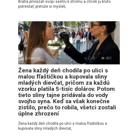
Bratia priviazali svoju sestru k stromu a chceli ju kruto
potrestať, pretože si mysleli,
Láskavosť
0
401
Žena každý deň chodila po ulici s
malou fľaštičkou a kupovala sliny
mladých dievčat, pričom za každú
vzorku platila 5-tisíc dolárov. Potom
tieto sliny tajne pridávala do vody
svojho syna. Keď sa však konečne
zistilo, prečo to robila, všetci zostali
úplne zhrození
Žena každý deň chodila po ulici s malou fľaštičkou a
kupovala sliny mladých dievčat,