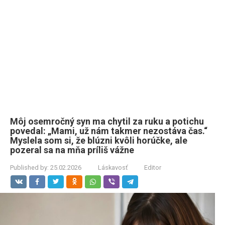
Môj osemročný syn ma chytil za ruku a potichu
povedal: „Mami, už nám takmer nezostáva čas.“
Myslela som si, že blúzni kvôli horúčke, ale
pozeral sa na mňa príliš vážne
Published by:
25.02.2026
Láskavosť
Editor