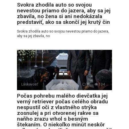
Svokra zhodila auto so svojou
nevestou priamo do jazera, aby sa jej
zbavila, no žena si ani nedokázala
predstaviť, ako sa skončí jej krutý čin
Svokra zhodila auto so svojou nevestou priamo do jazera,
aby sa jej zbavila, no
Láskavosť
0
134
Počas pohrebu malého dievčatka jej
verný retriever počas celého obradu
nespustil oči z vlastného strýka
zosnulej a pri otvorenej rakve sa
naňho zrazu vrhol s besným
štekaním. O niekoľko minút neskôr