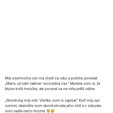
Môj osemročný syn ma chytil za ruku a potichu povedal:
„Mami, už nám takmer nezostáva čas.“ Myslela som si, že
blúzni kvôli horúčke, ale pozeral sa na mňa príliš vážne.
„Skontroluj môj stôl. Všetko som si zapísal.“ Keď môj syn
zomrel, okamžite som skontrolovala jeho stôl a v zásuvke
som našla niečo hrozné