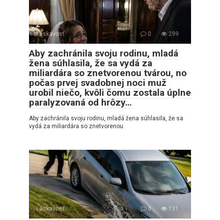
Láskavosť
0
299
Aby zachránila svoju rodinu, mladá
žena súhlasila, že sa vydá za
miliardára so znetvorenou tvárou, no
počas prvej svadobnej noci muž
urobil niečo, kvôli čomu zostala úplne
paralyzovaná od hrôzy…
Aby zachránila svoju rodinu, mladá žena súhlasila, že sa
vydá za miliardára so znetvorenou
Láskavosť
0
131