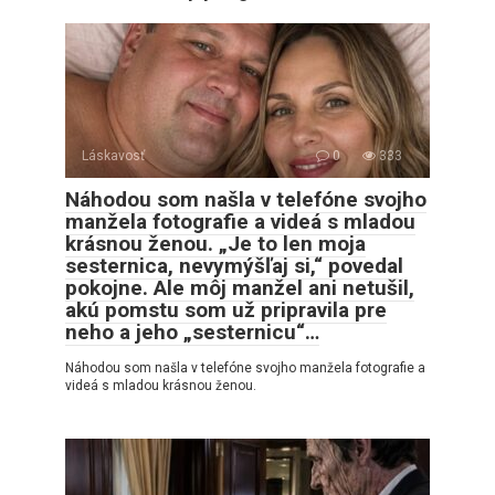
Láskavosť
0
333
Náhodou som našla v telefóne svojho
manžela fotografie a videá s mladou
krásnou ženou. „Je to len moja
sesternica, nevymýšľaj si,“ povedal
pokojne. Ale môj manžel ani netušil,
akú pomstu som už pripravila pre
neho a jeho „sesternicu“…
Náhodou som našla v telefóne svojho manžela fotografie a
videá s mladou krásnou ženou.