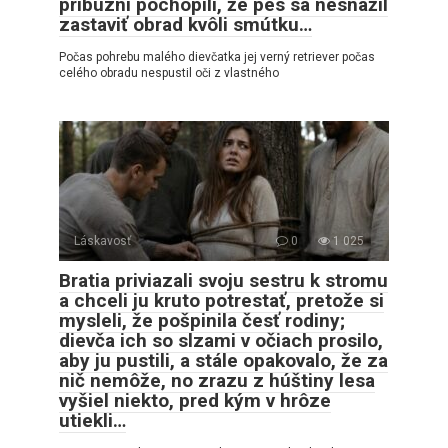
príbuzní pochopili, že pes sa nesnažil
zastaviť obrad kvôli smútku…
Počas pohrebu malého dievčatka jej verný retriever počas
celého obradu nespustil oči z vlastného
Láskavosť
0
1 025
Bratia priviazali svoju sestru k stromu
a chceli ju kruto potrestať, pretože si
mysleli, že pošpinila česť rodiny;
dievča ich so slzami v očiach prosilo,
aby ju pustili, a stále opakovalo, že za
nič nemôže, no zrazu z húštiny lesa
vyšiel niekto, pred kým v hrôze
utiekli…