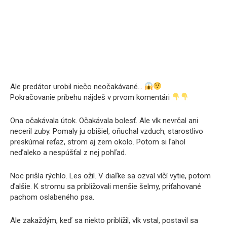
Ale predátor urobil niečo neočakávané…
Pokračovanie príbehu nájdeš v prvom komentári
Ona očakávala útok. Očakávala bolesť. Ale vlk nevrčal ani
neceril zuby. Pomaly ju obišiel, oňuchal vzduch, starostlivo
preskúmal reťaz, strom aj zem okolo. Potom si ľahol
neďaleko a nespúšťal z nej pohľad.
Noc prišla rýchlo. Les ožil. V diaľke sa ozval vlčí vytie, potom
ďalšie. K stromu sa približovali menšie šelmy, priťahované
pachom oslabeného psa.
Ale zakaždým, keď sa niekto priblížil, vlk vstal, postavil sa