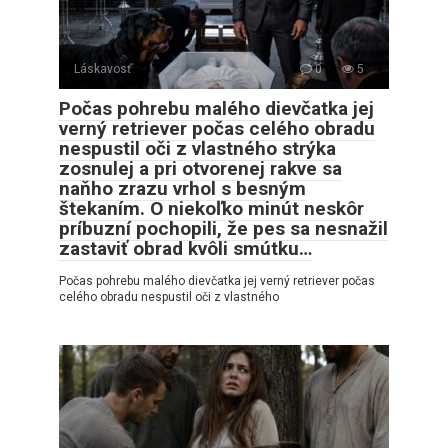
Láskavosť
0
5
Počas pohrebu malého dievčatka jej
verný retriever počas celého obradu
nespustil oči z vlastného strýka
zosnulej a pri otvorenej rakve sa
naňho zrazu vrhol s besným
štekaním. O niekoľko minút neskôr
príbuzní pochopili, že pes sa nesnažil
zastaviť obrad kvôli smútku…
Počas pohrebu malého dievčatka jej verný retriever počas
celého obradu nespustil oči z vlastného