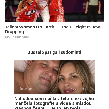
Jus taip pat gali sudominti
Láskavosť
0
10
Náhodou som našla v telefóne svojho
manžela fotografie a videá s mladou
krásnou ženou. „Je to len moja