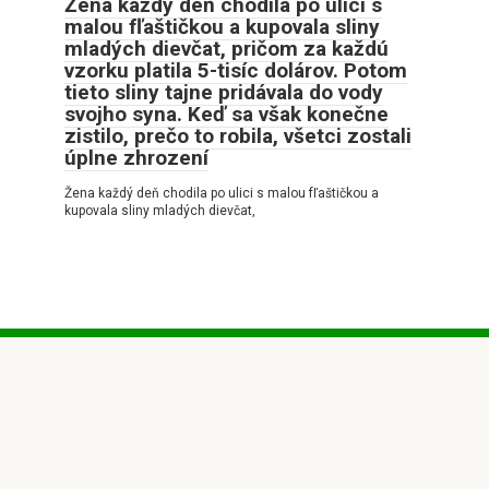
Žena každý deň chodila po ulici s
malou fľaštičkou a kupovala sliny
mladých dievčat, pričom za každú
vzorku platila 5-tisíc dolárov. Potom
tieto sliny tajne pridávala do vody
svojho syna. Keď sa však konečne
zistilo, prečo to robila, všetci zostali
úplne zhrození
Žena každý deň chodila po ulici s malou fľaštičkou a
kupovala sliny mladých dievčat,
© 2026 Pozitívne príbehy
Privatumo politika
|
Slapukų politika
|
DMCA
|
Svetainės
schema
|
Susisiekimo forma
Visos teisės saugomos. Cituojant būtina nuoroda į mūsų