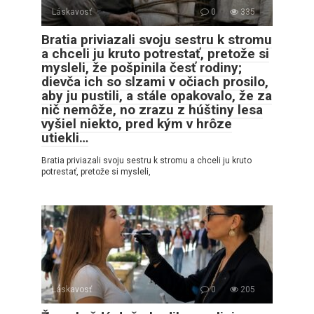
Láskavosť
0
335
Bratia priviazali svoju sestru k stromu
a chceli ju kruto potrestať, pretože si
mysleli, že pošpinila česť rodiny;
dievča ich so slzami v očiach prosilo,
aby ju pustili, a stále opakovalo, že za
nič nemôže, no zrazu z húštiny lesa
vyšiel niekto, pred kým v hrôze
utiekli…
Bratia priviazali svoju sestru k stromu a chceli ju kruto
potrestať, pretože si mysleli,
Láskavosť
0
205