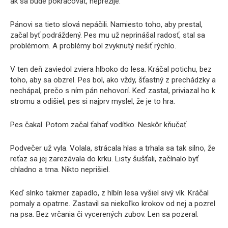
ak sa bude pokračovať, neprežije.
Pánovi sa tieto slová nepáčili. Namiesto toho, aby prestal,
začal byť podráždený. Pes mu už neprinášal radosť, stal sa
problémom. A problémy bol zvyknutý riešiť rýchlo.
V ten deň zaviedol zviera hlboko do lesa. Kráčal potichu, bez
toho, aby sa obzrel. Pes bol, ako vždy, šťastný z prechádzky a
nechápal, prečo s ním pán nehovorí. Keď zastal, priviazal ho k
stromu a odišiel; pes si najprv myslel, že je to hra.
Pes čakal. Potom začal ťahať vodítko. Neskôr kňučať.
Podvečer už vyla. Volala, strácala hlas a trhala sa tak silno, že
reťaz sa jej zarezávala do krku. Listy šušťali, začínalo byť
chladno a tma. Nikto neprišiel.
Keď slnko takmer zapadlo, z hlbín lesa vyšiel sivý vlk. Kráčal
pomaly a opatrne. Zastavil sa niekoľko krokov od nej a pozrel
na psa. Bez vrčania či vycerených zubov. Len sa pozeral.