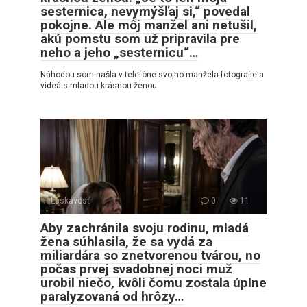
sesternica, nevymýšľaj si,“ povedal
pokojne. Ale môj manžel ani netušil,
akú pomstu som už pripravila pre
neho a jeho „sesternicu“…
Náhodou som našla v telefóne svojho manžela fotografie a
videá s mladou krásnou ženou.
Láskavosť
0
11
Aby zachránila svoju rodinu, mladá
žena súhlasila, že sa vydá za
miliardára so znetvorenou tvárou, no
počas prvej svadobnej noci muž
urobil niečo, kvôli čomu zostala úplne
paralyzovaná od hrôzy…