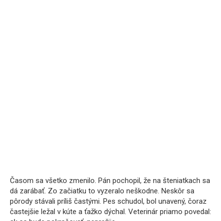
Časom sa všetko zmenilo. Pán pochopil, že na šteniatkach sa
dá zarábať. Zo začiatku to vyzeralo neškodne. Neskôr sa
pôrody stávali príliš častými. Pes schudol, bol unavený, čoraz
častejšie ležal v kúte a ťažko dýchal. Veterinár priamo povedal: