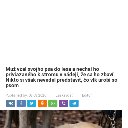
Muž vzal svojho psa do lesa a nechal ho
priviazaného k stromu v nádeji, že sa ho zbaví.
Nikto si však nevedel predstaviť, čo vlk urobí so
psom
Published by:
03.03.2026
Láskavosť
Editor