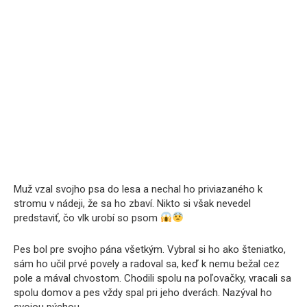
Muž vzal svojho psa do lesa a nechal ho priviazaného k
stromu v nádeji, že sa ho zbaví. Nikto si však nevedel
predstaviť, čo vlk urobí so psom
Pes bol pre svojho pána všetkým. Vybral si ho ako šteniatko,
sám ho učil prvé povely a radoval sa, keď k nemu bežal cez
pole a mával chvostom. Chodili spolu na poľovačky, vracali sa
spolu domov a pes vždy spal pri jeho dverách. Nazýval ho
svojou pýchou.