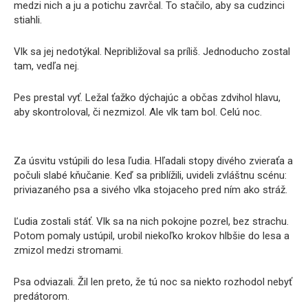
medzi nich a ju a potichu zavrčal. To stačilo, aby sa cudzinci
stiahli.
Vlk sa jej nedotýkal. Nepribližoval sa príliš. Jednoducho zostal
tam, vedľa nej.
Pes prestal vyť. Ležal ťažko dýchajúc a občas zdvihol hlavu,
aby skontroloval, či nezmizol. Ale vlk tam bol. Celú noc.
Za úsvitu vstúpili do lesa ľudia. Hľadali stopy divého zvieraťa a
počuli slabé kňučanie. Keď sa priblížili, uvideli zvláštnu scénu:
priviazaného psa a sivého vlka stojaceho pred ním ako stráž.
Ľudia zostali stáť. Vlk sa na nich pokojne pozrel, bez strachu.
Potom pomaly ustúpil, urobil niekoľko krokov hlbšie do lesa a
zmizol medzi stromami.
Psa odviazali. Žil len preto, že tú noc sa niekto rozhodol nebyť
predátorom.