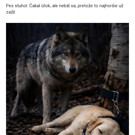
Pes stuhol. Čakal útok, ale nebál sa, pretože to najhoršie už
zažil.