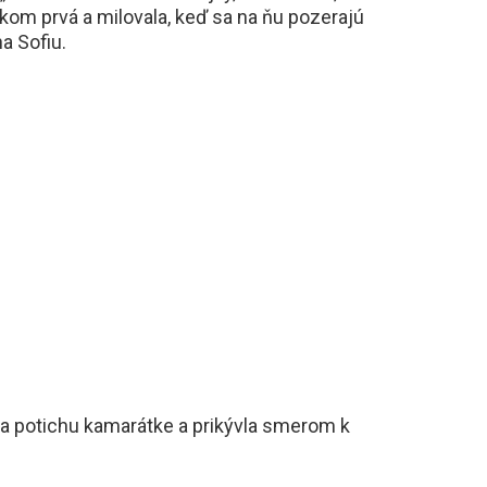
kom prvá a milovala, keď sa na ňu pozerajú
na Sofiu.
la potichu kamarátke a prikývla smerom k