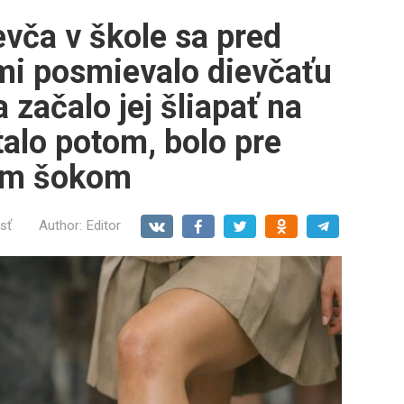
evča v škole sa pred
mi posmievalo dievčaťu
 začalo jej šliapať na
stalo potom, bolo pre
ným šokom
sť
Author:
Editor