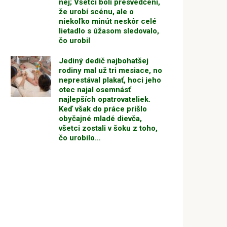
nej; Všetci boli presvedčení,
že urobí scénu, ale o
niekoľko minút neskôr celé
lietadlo s úžasom sledovalo,
čo urobil
Jediný dedič najbohatšej
rodiny mal už tri mesiace, no
neprestával plakať, hoci jeho
otec najal osemnásť
najlepších opatrovateliek.
Keď však do práce prišlo
obyčajné mladé dievča,
všetci zostali v šoku z toho,
čo urobilo…