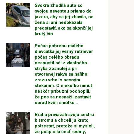
Svokra zhodila auto so
svojou nevestou priamo do
jazera, aby sa jej zbavila, no
žena si ani nedokázala
predstaviť, ako sa skončí jej
krutý čin
Počas pohrebu malého
dievčatka jej verný retriever
počas celého obradu
nespustil oči z vlastného
strýka zosnulej a pri
otvorenej rakve sa naňho
zrazu vrhol s besným
štekaním. O niekoľko minút
neskôr príbuzní pochopili,
že pes sa nesnažil zastaviť
obrad kvôli smútku…
Bratia priviazali svoju sestru
k stromu a chceli ju kruto
potrestať, pretože si mysleli,
že pošpinila česť rodiny;