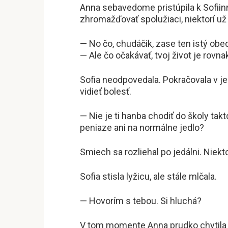
Anna sebavedome pristúpila k Sofiin
zhromažďovať spolužiaci, niektorí už 
— No čo, chudáčik, zase ten istý obed
— Ale čo očakávať, tvoj život je rovn
Sofia neodpovedala. Pokračovala v jed
vidieť bolesť.
— Nie je ti hanba chodiť do školy ta
peniaze ani na normálne jedlo?
Smiech sa rozliehal po jedálni. Niektor
Sofia stisla lyžicu, ale stále mlčala.
— Hovorím s tebou. Si hluchá?
V tom momente Anna prudko chytila tá