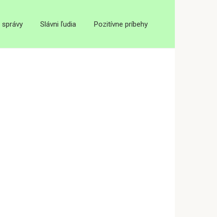
 správy
Slávni ľudia
Pozitívne príbehy