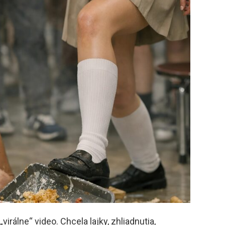
irálne“ video. Chcela lajky, zhliadnutia,