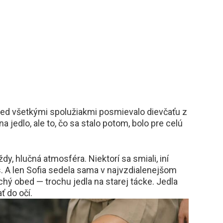
pred všetkými spolužiakmi posmievalo dievčaťu z
na jedlo, ale to, čo sa stalo potom, bolo pre celú
ždy, hlučná atmosféra. Niektorí sa smiali, iní
ies. A len Sofia sedela sama v najvzdialenejšom
chý obed — trochu jedla na starej tácke. Jedla
ť do očí.