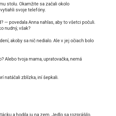
mu stolu. Okamžite sa začali okolo
vytiahli svoje telefóny.
? — povedala Anna nahlas, aby to všetci počuli.
ako nudný, však?
ení, akoby sa nič nedialo. Ale v jej očiach bolo
kto? Alebo tvoja mama, upratovačka, nemá
í natáčali zblízka, iní šepkali.
cku a hodila ju na zem. Jedlo sa rozprášilo,