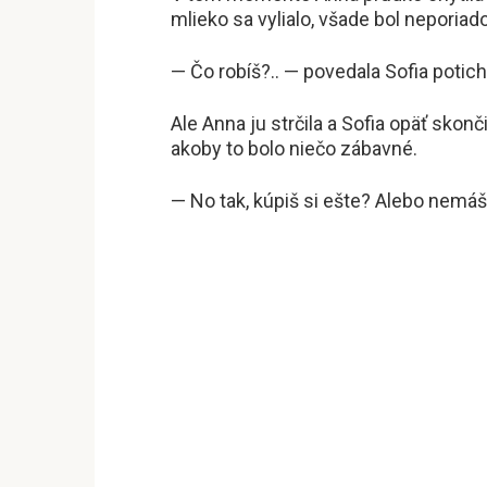
mlieko sa vylialo, všade bol neporiad
— Čo robíš?.. — povedala Sofia potich
Ale Anna ju strčila a Sofia opäť skonč
akoby to bolo niečo zábavné.
— No tak, kúpiš si ešte? Alebo nemá