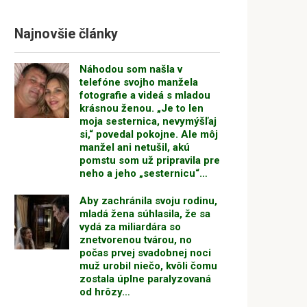
Najnovšie články
Náhodou som našla v
telefóne svojho manžela
fotografie a videá s mladou
krásnou ženou. „Je to len
moja sesternica, nevymýšľaj
si,“ povedal pokojne. Ale môj
manžel ani netušil, akú
pomstu som už pripravila pre
neho a jeho „sesternicu“…
Aby zachránila svoju rodinu,
mladá žena súhlasila, že sa
vydá za miliardára so
znetvorenou tvárou, no
počas prvej svadobnej noci
muž urobil niečo, kvôli čomu
zostala úplne paralyzovaná
od hrôzy…