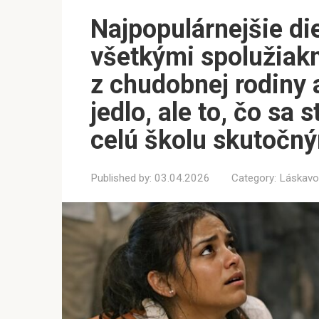
Najpopulárnejšie di
všetkými spolužiak
z chudobnej rodiny a
jedlo, ale to, čo sa 
celú školu skutoč
Published by:
03.04.2026
Category:
Láskavo