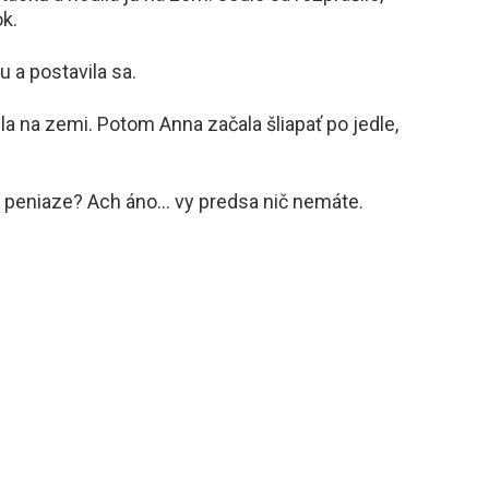
ok.
u a postavila sa.
ila na zemi. Potom Anna začala šliapať po jedle,
š peniaze? Ach áno… vy predsa nič nemáte.