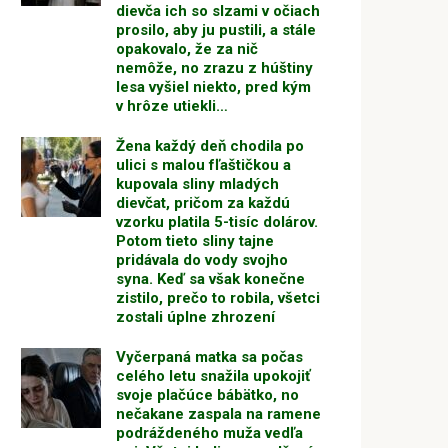
dievča ich so slzami v očiach
prosilo, aby ju pustili, a stále
opakovalo, že za nič
nemôže, no zrazu z húštiny
lesa vyšiel niekto, pred kým
v hrôze utiekli…
Žena každý deň chodila po
ulici s malou fľaštičkou a
kupovala sliny mladých
dievčat, pričom za každú
vzorku platila 5-tisíc dolárov.
Potom tieto sliny tajne
pridávala do vody svojho
syna. Keď sa však konečne
zistilo, prečo to robila, všetci
zostali úplne zhrození
Vyčerpaná matka sa počas
celého letu snažila upokojiť
svoje plačúce bábätko, no
nečakane zaspala na ramene
podráždeného muža vedľa