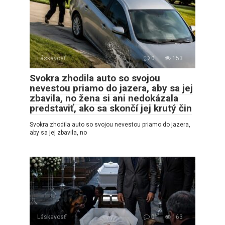
Láskavosť
0
153
Svokra zhodila auto so svojou
nevestou priamo do jazera, aby sa jej
zbavila, no žena si ani nedokázala
predstaviť, ako sa skončí jej krutý čin
Svokra zhodila auto so svojou nevestou priamo do jazera,
aby sa jej zbavila, no
Láskavosť
0
163