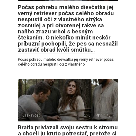
Počas pohrebu malého dievčatka jej
verný retriever počas celého obradu
nespustil oči z vlastného strýka
zosnulej a pri otvorenej rakve sa
naňho zrazu vrhol s besným
štekaním. O niekoľko minút neskôr
príbuzní pochopili, že pes sa nesnažil
zastaviť obrad kvôli smútku…
Počas pohrebu malého dievčatka jej verný retriever počas
celého obradu nespustil oči z vlastného
Láskavosť
0
1 173
Bratia priviazali svoju sestru k stromu
a chceli ju kruto potrestať, pretože si