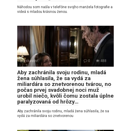
Náhodou som našla v telefóne svojho manžela fotografie a
videá s mladou krásnou ženou.
Láskavosť
0
488
Aby zachránila svoju rodinu, mladá
žena súhlasila, že sa vydá za
miliardára so znetvorenou tvárou, no
počas prvej svadobnej noci muž
urobil niečo, kvôli čomu zostala úplne
paralyzovaná od hrôzy…
Aby zachránila svoju rodinu, mladá žena súhlasila, že sa
vydá za miliardára so znetvorenou