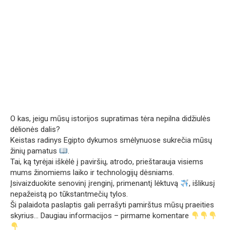
O kas, jeigu mūsų istorijos supratimas tėra nepilna didžiulės
dėlionės dalis?
Keistas radinys Egipto dykumos smėlynuose sukrečia mūsų
žinių pamatus
.
Tai, ką tyrėjai iškėlė į paviršių, atrodo, prieštarauja visiems
mums žinomiems laiko ir technologijų dėsniams.
Įsivaizduokite senovinį įrenginį, primenantį lėktuvą
, išlikusį
nepažeistą po tūkstantmečių tylos.
Ši palaidota paslaptis gali perrašyti pamirštus mūsų praeities
skyrius… Daugiau informacijos – pirmame komentare