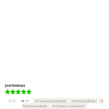
Įvertinimas
0
31
Fantastické príbehy
Krásne príbehy
Pozitívne príbehy
Príbehy o zvieratách