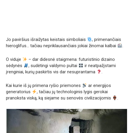
Jo paviršius išraižytas keistais simboliais
, primenančiais
hieroglifus… tačiau nepriklausančiais jokiai žinomai kalbai
.
O viduje
– dar didesnė staigmena: futuristinio dizaino
sėdynės
, sudėtingi valdymo pultai
ir neatpažįstami
įrenginiai, kurių paskirtis vis dar nesuprantama
.
Kai kurie iš jų primena ryšio priemones
ar energijos
generatorius
, tačiau jų technologinis lygis gerokai
pranoksta viską, ką siejame su senovės civilizacijomis
.