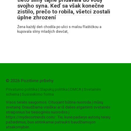
svojho syna. Keď sa však konečne
zistilo, prečo to robila, všetci zostali
úplne zhrození
Žena každý deň chodila po ulici s malou fľaštičkou a
kupovala sliny mladých dievčat,
© 2026 Pozitívne príbehy
Privatumo politika
|
Slapukų politika
|
DMCA
|
Svetainės
schema
|
Susisiekimo forma
Visos teisės saugomos. Cituojant būtina nuoroda į mūsų
svetainę. Draudžiama visiškai ar iš dalies atgaminti svetainės
straipsnius be tiesioginės nuorodos į
https://mydecortrends.com/. Tie, kurie padarys autorių teisių
pažeidimus, bus atitinkamai patraukti baudžiamojon
atsakomybėn.