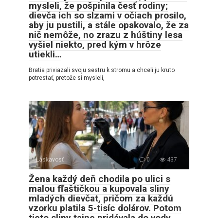
mysleli, že pošpinila česť rodiny;
dievča ich so slzami v očiach prosilo,
aby ju pustili, a stále opakovalo, že za
nič nemôže, no zrazu z húštiny lesa
vyšiel niekto, pred kým v hrôze
utiekli…
Bratia priviazali svoju sestru k stromu a chceli ju kruto
potrestať, pretože si mysleli,
Láskavosť
0
437
Žena každý deň chodila po ulici s
malou fľaštičkou a kupovala sliny
mladých dievčat, pričom za každú
vzorku platila 5-tisíc dolárov. Potom
tieto sliny tajne pridávala do vody