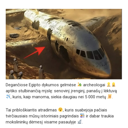
Degančiose Egipto dykumos gelmėse
archeologai
aptiko stulbinančią mįslę: senovinį įrenginį, panašų į lėktuvą
, kuris, kaip manoma, siekia daugiau nei 5 000 metų
.
Tai pribloškiantis atradimas
, kuris suabejoja pačiais
tvirčiausiais mūsų istoriniais pagrindais
ir dabar traukia
mokslininkų dėmesį visame pasaulyje
.