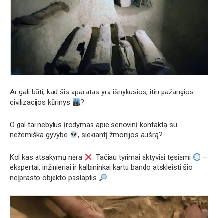
Ar gali būti, kad šis aparatas yra išnykusios, itin pažangios
civilizacijos kūrinys
?
O gal tai nebylus įrodymas apie senovinį kontaktą su
nežemiška gyvybe
, siekiantį žmonijos aušrą?
Kol kas atsakymų nėra
. Tačiau tyrimai aktyviai tęsiami
–
ekspertai, inžinieriai ir kalbininkai kartu bando atskleisti šio
neįprasto objekto paslaptis
.