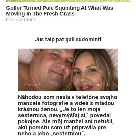
Jus taip pat gali sudominti
Láskavosť
0
1 142
Náhodou som našla v telefóne svojho
manžela fotografie a videá s mladou
krásnou ženou. „Je to len moja
sesternica, nevymýšľaj si,“ povedal
pokojne. Ale môj manžel ani netušil,
akú pomstu som už pripravila pre
neho a jeho „sesternicu“…