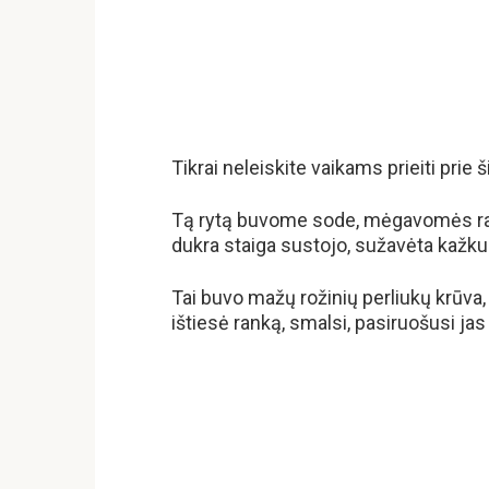
Tikrai neleiskite vaikams prieiti prie 
Tą rytą buvome sode, mėgavomės ra
dukra staiga sustojo, sužavėta kažkuo 
Tai buvo mažų rožinių perliukų krūva, t
ištiesė ranką, smalsi, pasiruošusi jas