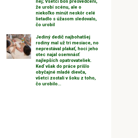
nej; Všetci boli presvedčení,
že urobí scénu, ale o
niekoľko minút neskôr celé
lietadlo s úžasom sledovalo,
čo urobil
Jediný dedič najbohatšej
rodiny mal už tri mesiace, no
neprestával plakať, hoci jeho
otec najal osemnásť
najlepších opatrovateliek.
Keď však do práce prišlo
obyčajné mladé dievča,
všetci zostali v šoku z toho,
čo urobilo…