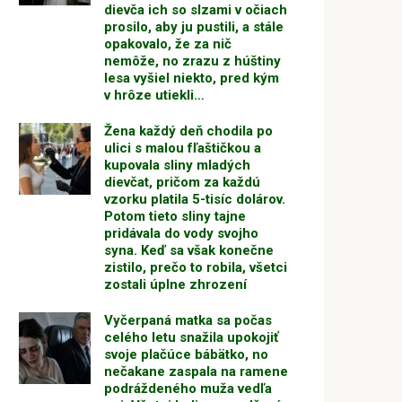
dievča ich so slzami v očiach
prosilo, aby ju pustili, a stále
opakovalo, že za nič
nemôže, no zrazu z húštiny
lesa vyšiel niekto, pred kým
v hrôze utiekli…
Žena každý deň chodila po
ulici s malou fľaštičkou a
kupovala sliny mladých
dievčat, pričom za každú
vzorku platila 5-tisíc dolárov.
Potom tieto sliny tajne
pridávala do vody svojho
syna. Keď sa však konečne
zistilo, prečo to robila, všetci
zostali úplne zhrození
Vyčerpaná matka sa počas
celého letu snažila upokojiť
svoje plačúce bábätko, no
nečakane zaspala na ramene
podráždeného muža vedľa