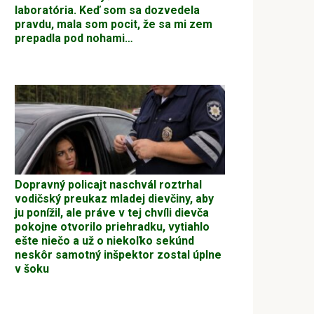
laboratória. Keď som sa dozvedela
pravdu, mala som pocit, že sa mi zem
prepadla pod nohami…
Dopravný policajt naschvál roztrhal
vodičský preukaz mladej dievčiny, aby
ju ponížil, ale práve v tej chvíli dievča
pokojne otvorilo priehradku, vytiahlo
ešte niečo a už o niekoľko sekúnd
neskôr samotný inšpektor zostal úplne
v šoku