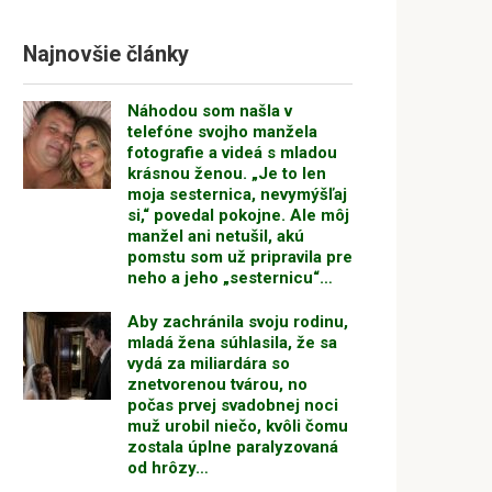
Najnovšie články
Náhodou som našla v
telefóne svojho manžela
fotografie a videá s mladou
krásnou ženou. „Je to len
moja sesternica, nevymýšľaj
si,“ povedal pokojne. Ale môj
manžel ani netušil, akú
pomstu som už pripravila pre
neho a jeho „sesternicu“…
Aby zachránila svoju rodinu,
mladá žena súhlasila, že sa
vydá za miliardára so
znetvorenou tvárou, no
počas prvej svadobnej noci
muž urobil niečo, kvôli čomu
zostala úplne paralyzovaná
od hrôzy…