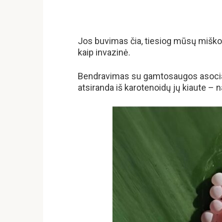
Jos buvimas čia, tiesiog mūsų miško š
kaip invazinė.
Bendravimas su gamtosaugos asociaci
atsiranda iš karotenoidų jų kiaute – 