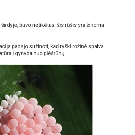
irdyje, buvo netikėtas: šis rūšis yra žinoma
ja padėjo sužinoti, kad ryški rožinė spalva
natūrali gynyba nuo plėšrūnų.