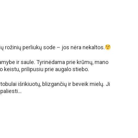
šių rožinių perliukų sode – jos nėra nekaltos.
mybe ir saule. Tyrinėdama prie krūmų, mano
keistu, prilipusiu prie augalo stiebo.
obulai išrikiuotų, blizgančių ir beveik mielų. Ji
 paliesti…