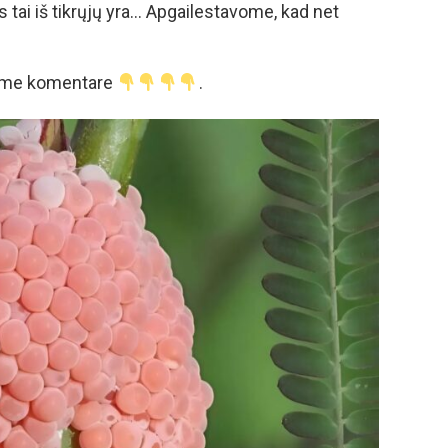
s tai iš tikrųjų yra… Apgailestavome, kad net
ajame komentare
.