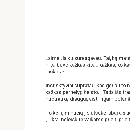
Laimei, laiku sureagavau. Tai, ką ma
– tai buvo kažkas kita… kažkas, ko ka
rankose.
Instinktyviai supratau, kad geriau to 
kažkas pernelyg keisto… Tada išsitra
nuotrauką draugui, aistringam botanik
Po kelių minučių jis atsakė labai aiškia
„Tikrai neleiskite vaikams prieiti prie 