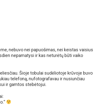
tėme, nebuvo nei papuošimas, nei keistas vaisius
sdien nepamatysi ir kas neturėtų būti vaiko
neliesčiau. Šioje tobulai sudėliotoje krūvoje buvo
ukiau telefoną, nufotografavau ir nusiunčiau
ui ir gamtos stebėtojui.
i:
to.“