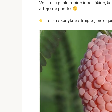
Vėliau jis paskambino ir paaiškino, ka
artėjome prie to.
Toliau skaitykite straipsnį pirm