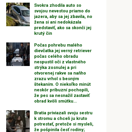
Svokra zhodila auto so
svojou nevestou priamo do
jazera, aby sa jej zbavila, no
žena si ani nedokázala
predstaviť, ako sa skončí jej
krutý čin
Počas pohrebu malého
dievčatka jej verný retriever
počas celého obradu
nespustil oči z vlastného
strýka zosnulej a pri
otvorenej rakve sa naňho
zrazu vrhol s besným
štekaním. O niekoľko minút
neskôr príbuzní pochopili,
že pes sa nesnažil zastaviť
obrad kvôli smútku…
Bratia priviazali svoju sestru
k stromu a chceli ju kruto
potrestať, pretože si mysleli,
že pošpinila česť rodiny;