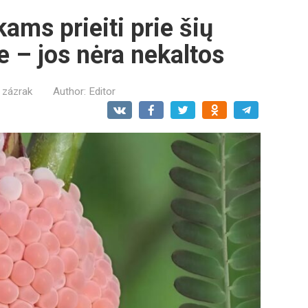
kams prieiti prie šių
e – jos nėra nekaltos
 zázrak
Author:
Editor