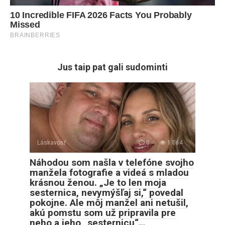
Jus taip pat gali sudominti
Láskavosť
0
1 064
Náhodou som našla v telefóne svojho
manžela fotografie a videá s mladou
krásnou ženou. „Je to len moja
sesternica, nevymýšľaj si,“ povedal
pokojne. Ale môj manžel ani netušil,
akú pomstu som už pripravila pre
neho a jeho „sesternicu“…