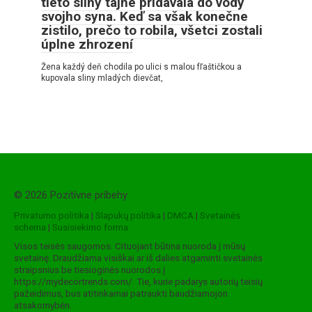
tieto sliny tajne pridávala do vody
svojho syna. Keď sa však konečne
zistilo, prečo to robila, všetci zostali
úplne zhrození
Žena každý deň chodila po ulici s malou fľaštičkou a
kupovala sliny mladých dievčat,
© 2026 Pozitívne príbehy
Privatumo politika
|
Slapukų politika
|
DMCA
|
Svetainės
schema
|
Susisiekimo forma
Visos teisės saugomos. Cituojant būtina nuoroda į mūsų
svetainę. Draudžiama visiškai ar iš dalies atgaminti svetainės
straipsnius be tiesioginės nuorodos į
https://mydecortrends.com/. Tie, kurie padarys autorių teisių
pažeidimus, bus atitinkamai patraukti baudžiamojon
atsakomybėn.