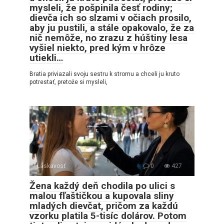
mysleli, že pošpinila česť rodiny;
dievča ich so slzami v očiach prosilo,
aby ju pustili, a stále opakovalo, že za
nič nemôže, no zrazu z húštiny lesa
vyšiel niekto, pred kým v hrôze
utiekli…
Bratia priviazali svoju sestru k stromu a chceli ju kruto
potrestať, pretože si mysleli,
Láskavosť
0
427
Žena každý deň chodila po ulici s
malou fľaštičkou a kupovala sliny
mladých dievčat, pričom za každú
vzorku platila 5-tisíc dolárov. Potom