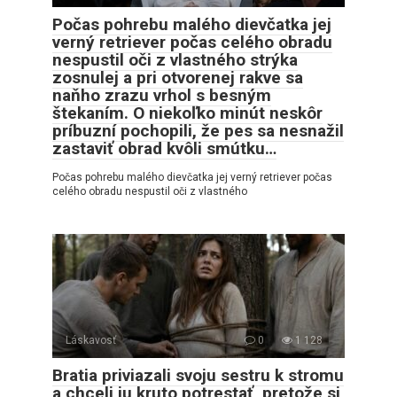
Počas pohrebu malého dievčatka jej
verný retriever počas celého obradu
nespustil oči z vlastného strýka
zosnulej a pri otvorenej rakve sa
naňho zrazu vrhol s besným
štekaním. O niekoľko minút neskôr
príbuzní pochopili, že pes sa nesnažil
zastaviť obrad kvôli smútku…
Počas pohrebu malého dievčatka jej verný retriever počas
celého obradu nespustil oči z vlastného
Láskavosť
0
1 128
Bratia priviazali svoju sestru k stromu
a chceli ju kruto potrestať, pretože si