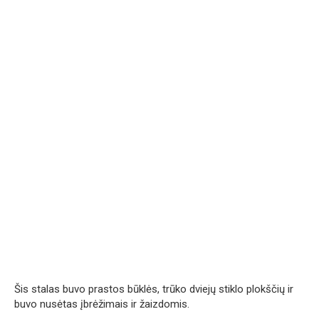
Šis stalas buvo prastos būklės, trūko dviejų stiklo plokščių ir
buvo nusėtas įbrėžimais ir žaizdomis.