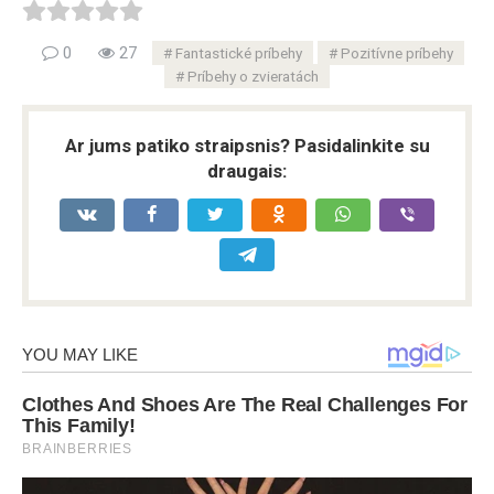
0
27
Fantastické príbehy
Pozitívne príbehy
Príbehy o zvieratách
Ar jums patiko straipsnis? Pasidalinkite su
draugais: