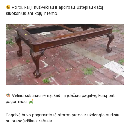
Po to, kai jį nušveičiau ir apdirbau, užtepiau dažų
sluoksnius ant kojų ir rėmo.
Vėliau sukūriau rėmą, kad į jį įdėčiau pagalvę, kurią pati
pagaminau.
Pagalvė buvo pagaminta iš storos putos ir uždengta audiniu
su prancūziškais raštais.