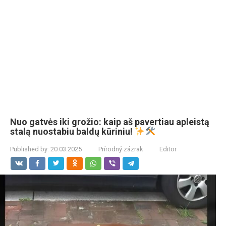
Nuo gatvės iki grožio: kaip aš pavertiau apleistą
stalą nuostabiu baldų kūriniu!
Published by:
20.03.2025
Prírodný zázrak
Editor