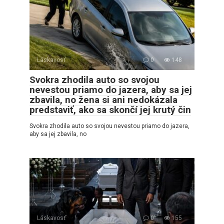
Láskavosť
0
148
Svokra zhodila auto so svojou
nevestou priamo do jazera, aby sa jej
zbavila, no žena si ani nedokázala
predstaviť, ako sa skončí jej krutý čin
Svokra zhodila auto so svojou nevestou priamo do jazera,
aby sa jej zbavila, no
Láskavosť
0
155