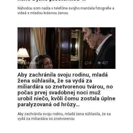
Náhodou som našla v telefóne svojho manžela fotografie a
videá s mladou krásnou ženou.
Láskavosť
0
427
Aby zachránila svoju rodinu, mladá
žena súhlasila, že sa vydá za
miliardára so znetvorenou tvárou, no
počas prvej svadobnej noci muž
urobil niečo, kvôli čomu zostala úplne
paralyzovaná od hrôzy…
Aby zachránila svoju rodinu, mladá žena súhlasila, že sa
vydá za miliardára so znetvorenou