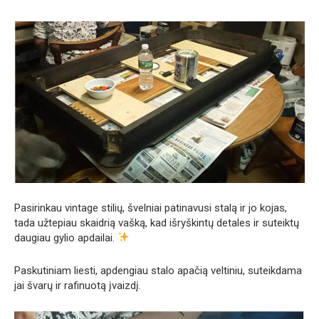
Pasirinkau vintage stilių, švelniai patinavusi stalą ir jo kojas,
tada užtepiau skaidrią vašką, kad išryškintų detales ir suteiktų
daugiau gylio apdailai.
Paskutiniam liesti, apdengiau stalo apačią veltiniu, suteikdama
jai švarų ir rafinuotą įvaizdį.