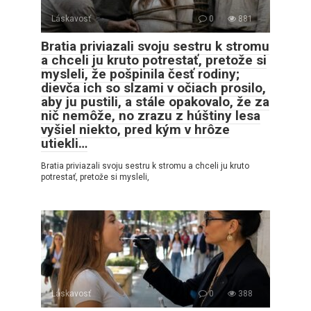
Láskavosť
0
881
Bratia priviazali svoju sestru k stromu
a chceli ju kruto potrestať, pretože si
mysleli, že pošpinila česť rodiny;
dievča ich so slzami v očiach prosilo,
aby ju pustili, a stále opakovalo, že za
nič nemôže, no zrazu z húštiny lesa
vyšiel niekto, pred kým v hrôze
utiekli…
Bratia priviazali svoju sestru k stromu a chceli ju kruto
potrestať, pretože si mysleli,
Láskavosť
0
388