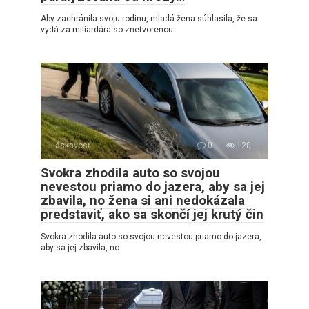
Aby zachránila svoju rodinu, mladá žena súhlasila, že sa
vydá za miliardára so znetvorenou
Láskavosť
0
120
Svokra zhodila auto so svojou
nevestou priamo do jazera, aby sa jej
zbavila, no žena si ani nedokázala
predstaviť, ako sa skončí jej krutý čin
Svokra zhodila auto so svojou nevestou priamo do jazera,
aby sa jej zbavila, no