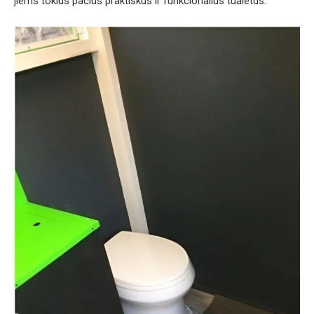
jiems tokius pačius praktiškus ir funkcionalius tualetus.