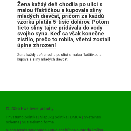
Žena každý deň chodila po ulici s
malou fľaštičkou a kupovala sliny
mladých dievčat, pričom za každú
vzorku platila 5-tisíc dolárov. Potom
tieto sliny tajne pridávala do vody
svojho syna. Keď sa však konečne
zistilo, prečo to robila, všetci zostali
úplne zhrození
Žena každý deň chodila po ulici s malou fľaštičkou a
kupovala sliny mladých dievčat,
© 2026 Pozitívne príbehy
Privatumo politika
|
Slapukų politika
|
DMCA
|
Svetainės
schema
|
Susisiekimo forma
Visos teisės saugomos. Cituojant būtina nuoroda į mūsų