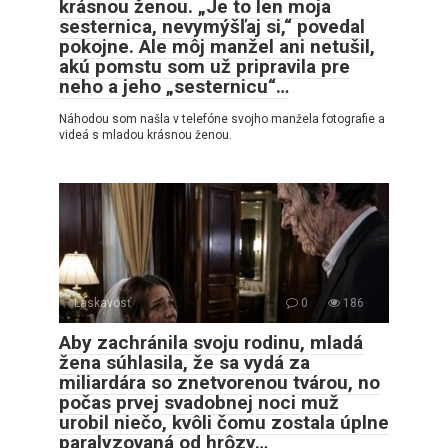
krásnou ženou. „Je to len moja
sesternica, nevymýšľaj si,“ povedal
pokojne. Ale môj manžel ani netušil,
akú pomstu som už pripravila pre
neho a jeho „sesternicu“…
Náhodou som našla v telefóne svojho manžela fotografie a
videá s mladou krásnou ženou.
Láskavosť
0
186
Aby zachránila svoju rodinu, mladá
žena súhlasila, že sa vydá za
miliardára so znetvorenou tvárou, no
počas prvej svadobnej noci muž
urobil niečo, kvôli čomu zostala úplne
paralyzovaná od hrôzy…