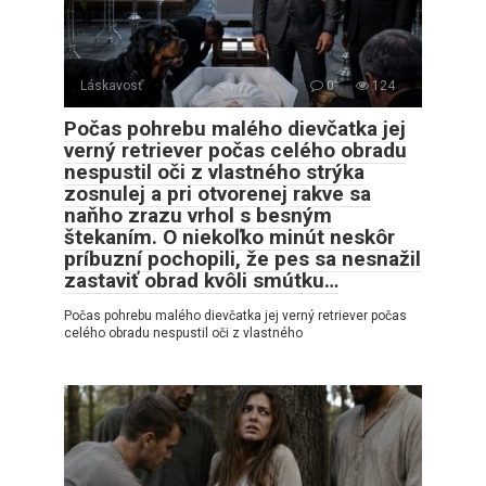
Láskavosť
0
124
Počas pohrebu malého dievčatka jej
verný retriever počas celého obradu
nespustil oči z vlastného strýka
zosnulej a pri otvorenej rakve sa
naňho zrazu vrhol s besným
štekaním. O niekoľko minút neskôr
príbuzní pochopili, že pes sa nesnažil
zastaviť obrad kvôli smútku…
Počas pohrebu malého dievčatka jej verný retriever počas
celého obradu nespustil oči z vlastného