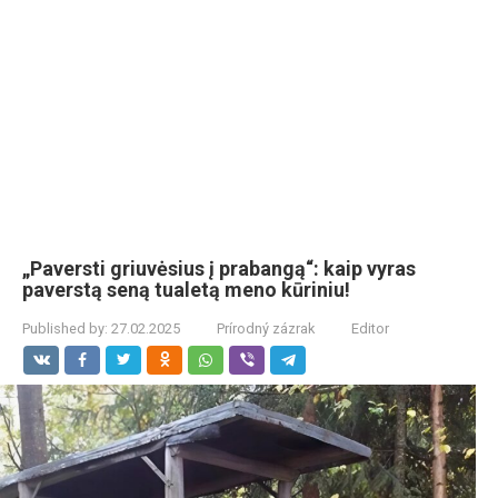
„Paversti griuvėsius į prabangą“: kaip vyras
paverstą seną tualetą meno kūriniu!
Published by:
27.02.2025
Prírodný zázrak
Editor