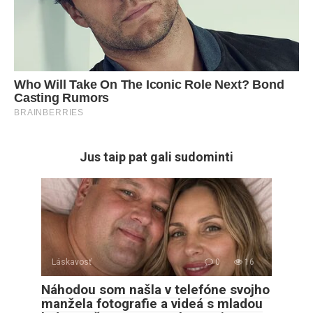
Jus taip pat gali sudominti
Láskavosť
0
16
Náhodou som našla v telefóne svojho
manžela fotografie a videá s mladou