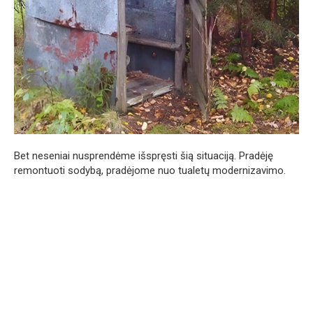
Bet neseniai nusprendėme išspręsti šią situaciją. Pradėję
remontuoti sodybą, pradėjome nuo tualetų modernizavimo.