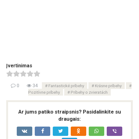
Įvertinimas
0
34
Fantastické príbehy
Krásne príbehy
Pozitívne príbehy
Príbehy o zvieratách
Ar jums patiko straipsnis? Pasidalinkite su
draugais: