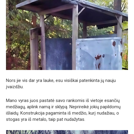
Nors jie vis dar yra lauke, esu visiškai patenkinta jų nauju
įvaizdžiu.
Mano vyras juos pastatė savo rankomis iš vietoje esančių
medžiagų, aplink namą ir sklypą. Neprireikė jokių papildomų
išlaidų. Konstrukcija pagaminta iš medžio, kurį nudažiau, o
stogas yra iš metalo, taip pat nudažytas.