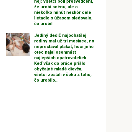
nej; Všetci boli presvedčení,
že urobí scénu, ale o
niekoľko minút neskôr celé
lietadlo s úžasom sledovalo,
čo urobil
Jediný dedič najbohatšej
rodiny mal už tri mesiace, no
neprestával plakať, hoci jeho
otec najal osemnásť
najlepších opatrovateliek.
Keď však do práce prišlo
obyčajné mladé dievča,
všetci zostali v šoku z toho,
čo urobilo…