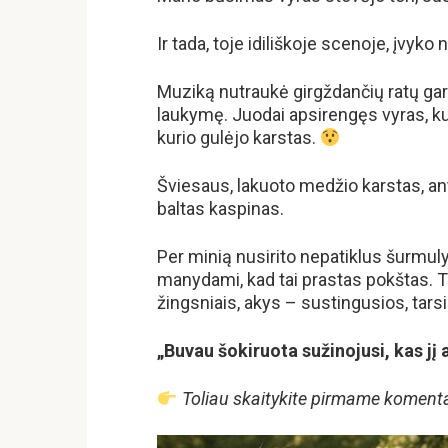
Ir tada, toje idiliškoje scenoje, įvyko
Muziką nutraukė girgždančių ratų garsa
laukymę. Juodai apsirengęs vyras, ku
kurio gulėjo karstas.
Šviesaus, lakuoto medžio karstas, ant 
baltas kaspinas.
Per minią nusirito nepatiklus šurmulys
manydami, kad tai prastas pokštas. Ta
žingsniais, akys – sustingusios, tarsi
„Buvau šokiruota sužinojusi, kas jį 
Toliau skaitykite pirmame koment