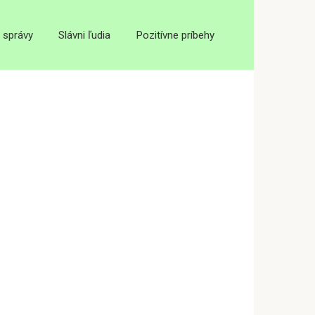
 správy
Slávni ľudia
Pozitívne príbehy