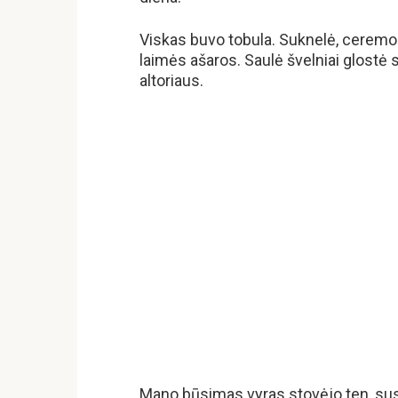
Viskas buvo tobula. Suknelė, ceremoni
laimės ašaros. Saulė švelniai glostė s
altoriaus.
Mano būsimas vyras stovėjo ten, sus