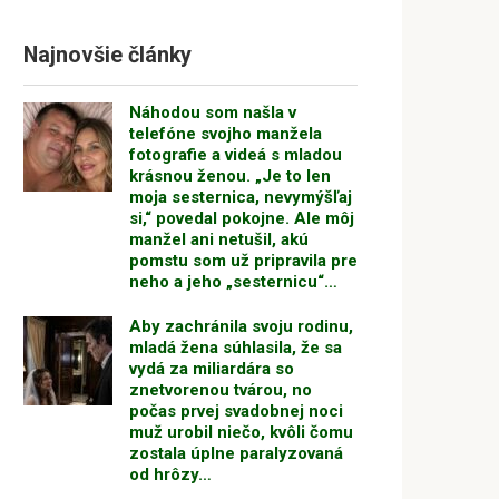
Najnovšie články
Náhodou som našla v
telefóne svojho manžela
fotografie a videá s mladou
krásnou ženou. „Je to len
moja sesternica, nevymýšľaj
si,“ povedal pokojne. Ale môj
manžel ani netušil, akú
pomstu som už pripravila pre
neho a jeho „sesternicu“…
Aby zachránila svoju rodinu,
mladá žena súhlasila, že sa
vydá za miliardára so
znetvorenou tvárou, no
počas prvej svadobnej noci
muž urobil niečo, kvôli čomu
zostala úplne paralyzovaná
od hrôzy…