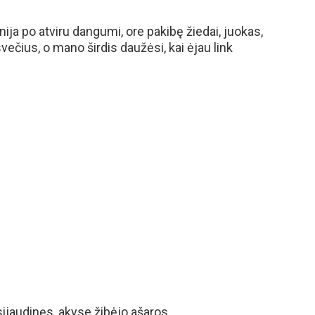
ja po atviru dangumi, ore pakibę žiedai, juokas,
večius, o mano širdis daužėsi, kai ėjau link
ijaudinęs, akyse žibėjo ašaros.