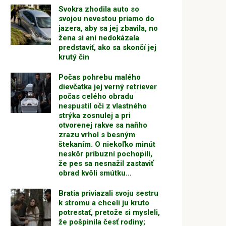
Svokra zhodila auto so
svojou nevestou priamo do
jazera, aby sa jej zbavila, no
žena si ani nedokázala
predstaviť, ako sa skončí jej
krutý čin
Počas pohrebu malého
dievčatka jej verný retriever
počas celého obradu
nespustil oči z vlastného
strýka zosnulej a pri
otvorenej rakve sa naňho
zrazu vrhol s besným
štekaním. O niekoľko minút
neskôr príbuzní pochopili,
že pes sa nesnažil zastaviť
obrad kvôli smútku…
Bratia priviazali svoju sestru
k stromu a chceli ju kruto
potrestať, pretože si mysleli,
že pošpinila česť rodiny;