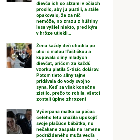
dievča ich so slzami v očiach
prosilo, aby ju pustili, a stále
opakovalo, že za nič
nemôže, no zrazu z húštiny
lesa vyšiel niekto, pred kým
v hrôze utiekli…
Žena každý deň chodila po
ulici s malou fľaštičkou a
kupovala sliny mladých
dievčat, pričom za každú
vzorku platila 5-tisíc dolárov.
Potom tieto sliny tajne
pridávala do vody svojho
syna. Keď sa však konečne
zistilo, prečo to robila, všetci
zostali úplne zhrození
Vyčerpaná matka sa počas
celého letu snažila upokojiť
svoje plačúce bábätko, no
nečakane zaspala na ramene
podráždeného muža vedľa