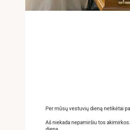
Per mūsų vestuvių dieną netikėtai pa
Aš niekada nepamiršiu tos akimirkos.
diena.