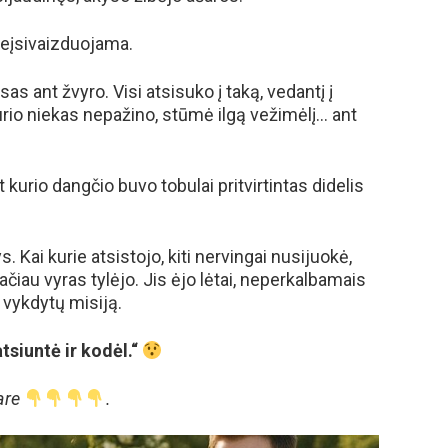
 neįsivaizduojama.
s ant žvyro. Visi atsisuko į taką, vedantį į
rio niekas nepažino, stūmė ilgą vežimėlį… ant
kurio dangčio buvo tobulai pritvirtintas didelis
. Kai kurie atsistojo, kiti nervingai nusijuokė,
čiau vyras tylėjo. Jis ėjo lėtai, neperkalbamais
 vykdytų misiją.
atsiuntė ir kodėl.“
are
.