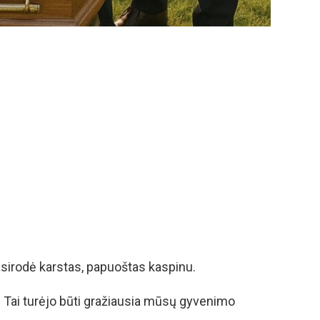
sirodė karstas, papuoštas kaspinu.
 Tai turėjo būti gražiausia mūsų gyvenimo