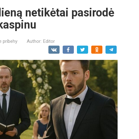
ieną netikėtai pasirodė
kaspinu
e príbehy
Author:
Editor