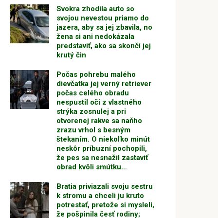
Svokra zhodila auto so
svojou nevestou priamo do
jazera, aby sa jej zbavila, no
žena si ani nedokázala
predstaviť, ako sa skončí jej
krutý čin
Počas pohrebu malého
dievčatka jej verný retriever
počas celého obradu
nespustil oči z vlastného
strýka zosnulej a pri
otvorenej rakve sa naňho
zrazu vrhol s besným
štekaním. O niekoľko minút
neskôr príbuzní pochopili,
že pes sa nesnažil zastaviť
obrad kvôli smútku…
Bratia priviazali svoju sestru
k stromu a chceli ju kruto
potrestať, pretože si mysleli,
že pošpinila česť rodiny;