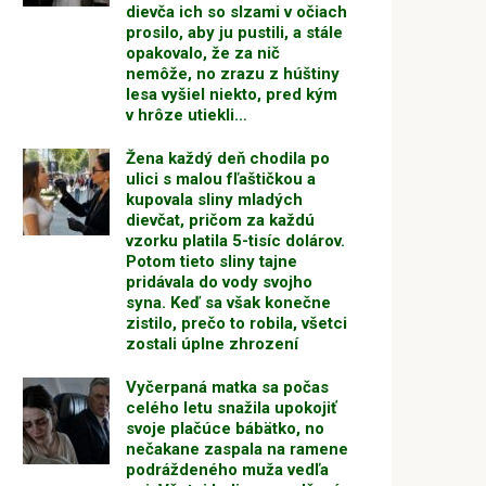
dievča ich so slzami v očiach
prosilo, aby ju pustili, a stále
opakovalo, že za nič
nemôže, no zrazu z húštiny
lesa vyšiel niekto, pred kým
v hrôze utiekli…
Žena každý deň chodila po
ulici s malou fľaštičkou a
kupovala sliny mladých
dievčat, pričom za každú
vzorku platila 5-tisíc dolárov.
Potom tieto sliny tajne
pridávala do vody svojho
syna. Keď sa však konečne
zistilo, prečo to robila, všetci
zostali úplne zhrození
Vyčerpaná matka sa počas
celého letu snažila upokojiť
svoje plačúce bábätko, no
nečakane zaspala na ramene
podráždeného muža vedľa