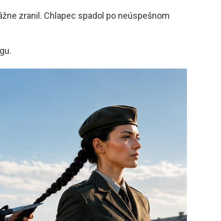
vážne zranil. Chlapec spadol po neúspešnom
ngu.