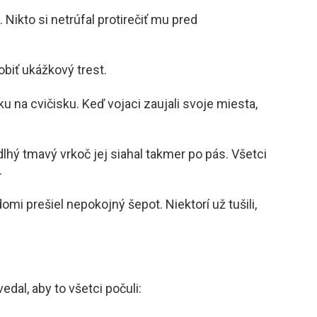
 Nikto si netrúfal protirečiť mu pred
obiť ukážkový trest.
ku na cvičisku. Keď vojaci zaujali svoje miesta,
dlhý tmavý vrkoč jej siahal takmer po pás. Všetci
.
­mi prešiel nepokojný šepot. Niektorí už tušili,
edal, aby to všetci počuli: