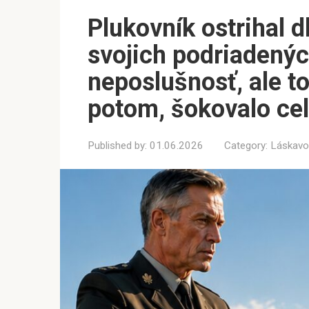
Plukovník ostrihal d
svojich podriadených
neposlušnosť, ale to
potom, šokovalo cel
Published by:
01.06.2026
Category:
Láskavo