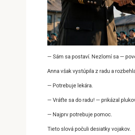
— Sám sa postaví. Nezlomí sa — pov
Anna však vystúpila z radu a rozbeh
— Potrebuje lekára.
— Vráťte sa do radu! — prikázal pluko
— Najprv potrebuje pomoc.
Tieto slová počuli desiatky vojakov.