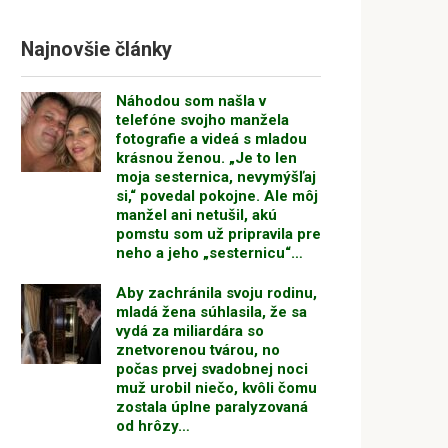
Najnovšie články
Náhodou som našla v
telefóne svojho manžela
fotografie a videá s mladou
krásnou ženou. „Je to len
moja sesternica, nevymýšľaj
si,“ povedal pokojne. Ale môj
manžel ani netušil, akú
pomstu som už pripravila pre
neho a jeho „sesternicu“…
Aby zachránila svoju rodinu,
mladá žena súhlasila, že sa
vydá za miliardára so
znetvorenou tvárou, no
počas prvej svadobnej noci
muž urobil niečo, kvôli čomu
zostala úplne paralyzovaná
od hrôzy…