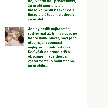
nej; Všetci boli presvedčení,
že urobí scénu, ale o
niekoľko minút neskôr celé
lietadlo s úžasom sledovalo,
čo urobil
Jediný dedič najbohatšej
rodiny mal už tri mesiace, no
neprestával plakať, hoci jeho
otec najal osemnásť
najlepších opatrovateliek.
Keď však do práce prišlo
obyčajné mladé dievča,
všetci zostali v šoku z toho,
čo urobilo…