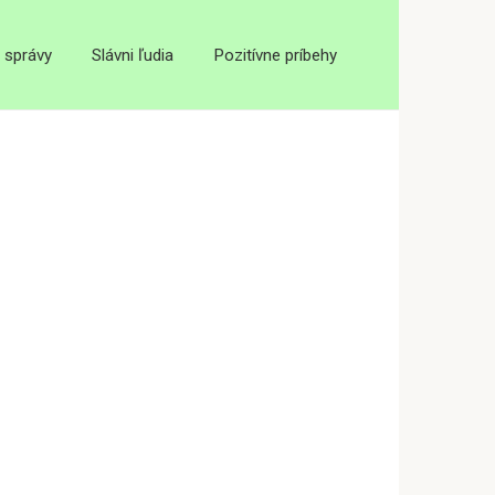
 správy
Slávni ľudia
Pozitívne príbehy