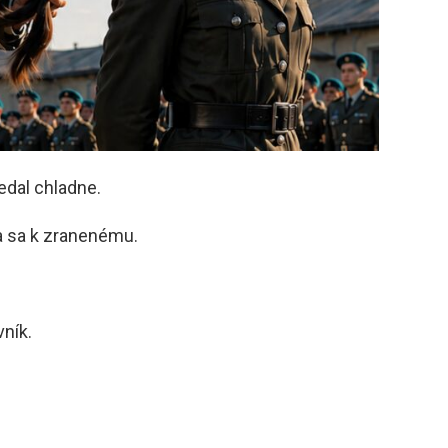
edal chladne.
la sa k zranenému.
vník.