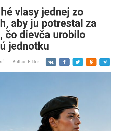
lhé vlasy jednej zo
, aby ju potrestal za
, čo dievča urobilo
ú jednotku
sť
Author:
Editor