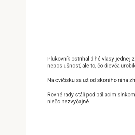
Plukovník ostrihal dlhé vlasy jednej 
neposlušnosť, ale to, čo dievča urob
Na cvičisku sa už od skorého rána zh
Rovné rady stáli pod páliacim slnkom.
niečo nezvyčajné.