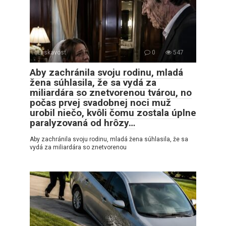
Láskavosť
0
547
Aby zachránila svoju rodinu, mladá
žena súhlasila, že sa vydá za
miliardára so znetvorenou tvárou, no
počas prvej svadobnej noci muž
urobil niečo, kvôli čomu zostala úplne
paralyzovaná od hrôzy…
Aby zachránila svoju rodinu, mladá žena súhlasila, že sa
vydá za miliardára so znetvorenou