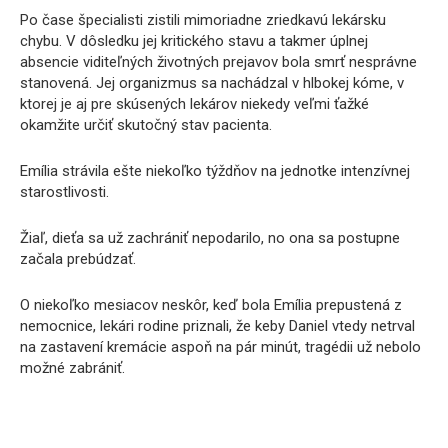
Po čase špecialisti zistili mimoriadne zriedkavú lekársku
chybu. V dôsledku jej kritického stavu a takmer úplnej
absencie viditeľných životných prejavov bola smrť nesprávne
stanovená. Jej organizmus sa nachádzal v hlbokej kóme, v
ktorej je aj pre skúsených lekárov niekedy veľmi ťažké
okamžite určiť skutočný stav pacienta.
Emília strávila ešte niekoľko týždňov na jednotke intenzívnej
starostlivosti.
Žiaľ, dieťa sa už zachrániť nepodarilo, no ona sa postupne
začala prebúdzať.
O niekoľko mesiacov neskôr, keď bola Emília prepustená z
nemocnice, lekári rodine priznali, že keby Daniel vtedy netrval
na zastavení kremácie aspoň na pár minút, tragédii už nebolo
možné zabrániť.