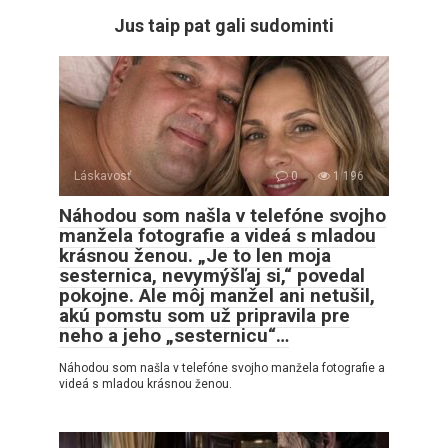
Jus taip pat gali sudominti
Láskavosť
0
1 196
Náhodou som našla v telefóne svojho
manžela fotografie a videá s mladou
krásnou ženou. „Je to len moja
sesternica, nevymýšľaj si,“ povedal
pokojne. Ale môj manžel ani netušil,
akú pomstu som už pripravila pre
neho a jeho „sesternicu“…
Náhodou som našla v telefóne svojho manžela fotografie a
videá s mladou krásnou ženou.