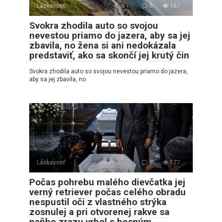
Láskavosť
0
167
Svokra zhodila auto so svojou
nevestou priamo do jazera, aby sa jej
zbavila, no žena si ani nedokázala
predstaviť, ako sa skončí jej krutý čin
Svokra zhodila auto so svojou nevestou priamo do jazera,
aby sa jej zbavila, no
Láskavosť
0
177
Počas pohrebu malého dievčatka jej
verný retriever počas celého obradu
nespustil oči z vlastného strýka
zosnulej a pri otvorenej rakve sa
naňho zrazu vrhol s besným