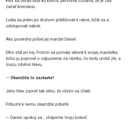
Keď sa obrad blížil ku koncu, personál oznámil, že je čas
začať kremáciu.
Ľudia sa jeden po druhom približovali k rakve, lúčili sa a
odstupovali nabok.
Ako posledný prišiel jej manžel Daniel.
Dlho stál pri nej. Potom sa pomaly sklonil k svojej manželke,
ticho ju poprosil o odpustenie za všetko, čo kedy urobil zle, a
zrazu zdvihol hlavu.
—
Okamžite to zastavte!
Jeho hlas zaznel tak silno, že všetci sa zľakli.
Príbuzní k nemu okamžite pribehli.
— Daniel, upokoj sa… chápeme tvoju bolesť…