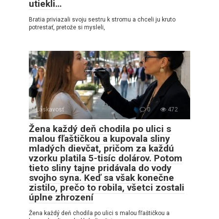
utiekli…
Bratia priviazali svoju sestru k stromu a chceli ju kruto
potrestať, pretože si mysleli,
Láskavosť
0
472
Žena každý deň chodila po ulici s
malou fľaštičkou a kupovala sliny
mladých dievčat, pričom za každú
vzorku platila 5-tisíc dolárov. Potom
tieto sliny tajne pridávala do vody
svojho syna. Keď sa však konečne
zistilo, prečo to robila, všetci zostali
úplne zhrození
Žena každý deň chodila po ulici s malou fľaštičkou a