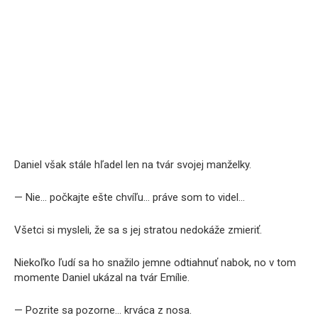
Daniel však stále hľadel len na tvár svojej manželky.
— Nie… počkajte ešte chvíľu… práve som to videl…
Všetci si mysleli, že sa s jej stratou nedokáže zmieriť.
Niekoľko ľudí sa ho snažilo jemne odtiahnuť nabok, no v tom
momente Daniel ukázal na tvár Emílie.
— Pozrite sa pozorne… krváca z nosa.