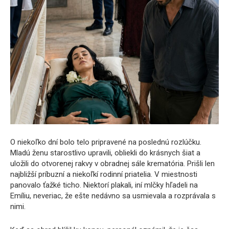
O niekoľko dní bolo telo pripravené na poslednú rozlúčku.
Mladú ženu starostlivo upravili, obliekli do krásnych šiat a
uložili do otvorenej rakvy v obradnej sále krematória. Prišli len
najbližší príbuzní a niekoľkí rodinní priatelia. V miestnosti
panovalo ťažké ticho. Niektorí plakali, iní mlčky hľadeli na
Emíliu, neveriac, že ešte nedávno sa usmievala a rozprávala s
nimi.