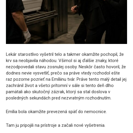
Lekár starostlivo vyšetril telo a takmer okamžite pochopil, že
krv sa neobjavila náhodou. Všimol si aj ďalšie znaky, ktoré
nezodpovedali stavu zosnulej osoby. Neskôr často hovoril, že
dodnes nevie vysvetliť, prečo sa práve vtedy rozhodol ešte
raz pozorne pozrieť na Emíliinu tvár. Práve tento malý detail jej
zachránil život a všetci prítomní v sále si tento deň dlho
pamätali ako skutočný zázrak, ktorý sa stal doslova v
posledných sekundách pred nezvratným rozhodnutím.
Emília bola okamžite prevezená späť do nemocnice.
Tam ju pripojili na prístroje a začali nové vyšetrenia.