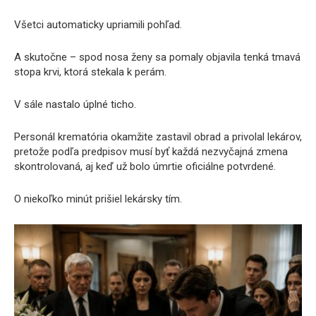
Všetci automaticky upriamili pohľad.
A skutočne – spod nosa ženy sa pomaly objavila tenká tmavá
stopa krvi, ktorá stekala k perám.
V sále nastalo úplné ticho.
Personál krematória okamžite zastavil obrad a privolal lekárov,
pretože podľa predpisov musí byť každá nezvyčajná zmena
skontrolovaná, aj keď už bolo úmrtie oficiálne potvrdené.
O niekoľko minút prišiel lekársky tím.