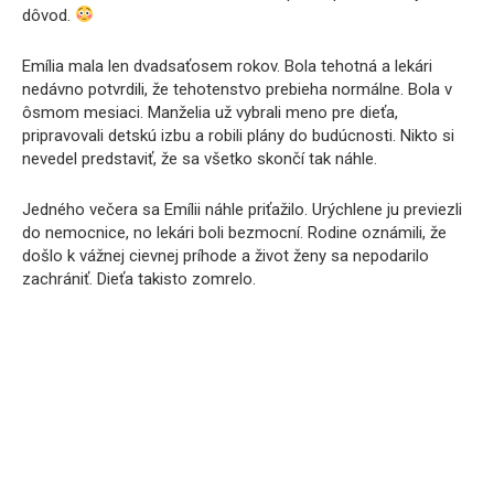
dôvod.
Emília mala len dvadsaťosem rokov. Bola tehotná a lekári
nedávno potvrdili, že tehotenstvo prebieha normálne. Bola v
ôsmom mesiaci. Manželia už vybrali meno pre dieťa,
pripravovali detskú izbu a robili plány do budúcnosti. Nikto si
nevedel predstaviť, že sa všetko skončí tak náhle.
Jedného večera sa Emílii náhle priťažilo. Urýchlene ju previezli
do nemocnice, no lekári boli bezmocní. Rodine oznámili, že
došlo k vážnej cievnej príhode a život ženy sa nepodarilo
zachrániť. Dieťa takisto zomrelo.