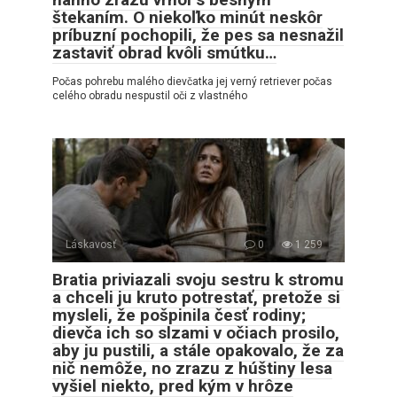
štekaním. O niekoľko minút neskôr
príbuzní pochopili, že pes sa nesnažil
zastaviť obrad kvôli smútku…
Počas pohrebu malého dievčatka jej verný retriever počas
celého obradu nespustil oči z vlastného
Láskavosť
0
1 259
Bratia priviazali svoju sestru k stromu
a chceli ju kruto potrestať, pretože si
mysleli, že pošpinila česť rodiny;
dievča ich so slzami v očiach prosilo,
aby ju pustili, a stále opakovalo, že za
nič nemôže, no zrazu z húštiny lesa
vyšiel niekto, pred kým v hrôze