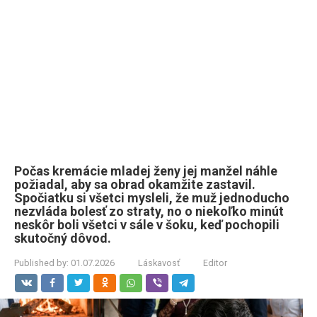
Počas kremácie mladej ženy jej manžel náhle
požiadal, aby sa obrad okamžite zastavil.
Spočiatku si všetci mysleli, že muž jednoducho
nezvláda bolesť zo straty, no o niekoľko minút
neskôr boli všetci v sále v šoku, keď pochopili
skutočný dôvod.
Published by:
01.07.2026
Láskavosť
Editor