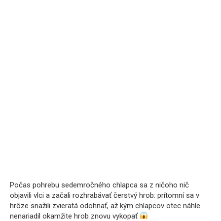
Počas pohrebu sedemročného chlapca sa z ničoho nič
objavili vlci a začali rozhrabávať čerstvý hrob: prítomní sa v
hrôze snažili zvieratá odohnať, až kým chlapcov otec náhle
nenariadil okamžite hrob znovu vykopať