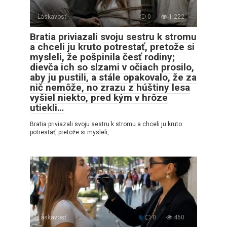
Láskavosť
0
1 222
Bratia priviazali svoju sestru k stromu
a chceli ju kruto potrestať, pretože si
mysleli, že pošpinila česť rodiny;
dievča ich so slzami v očiach prosilo,
aby ju pustili, a stále opakovalo, že za
nič nemôže, no zrazu z húštiny lesa
vyšiel niekto, pred kým v hrôze
utiekli…
Bratia priviazali svoju sestru k stromu a chceli ju kruto
potrestať, pretože si mysleli,
Láskavosť
0
460