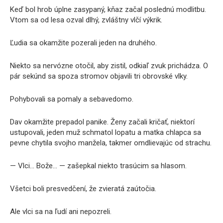
Keď bol hrob úplne zasypaný, kňaz začal poslednú modlitbu.
Vtom sa od lesa ozval dlhý, zvláštny vlčí výkrik.
Ľudia sa okamžite pozerali jeden na druhého.
Niekto sa nervózne otočil, aby zistil, odkiaľ zvuk prichádza. O
pár sekúnd sa spoza stromov objavili tri obrovské vlky.
Pohybovali sa pomaly a sebavedomo.
Dav okamžite prepadol panike. Ženy začali kričať, niektorí
ustupovali, jeden muž schmatol lopatu a matka chlapca sa
pevne chytila svojho manžela, takmer omdlievajúc od strachu.
— Vlci… Bože… — zašepkal niekto trasúcim sa hlasom.
Všetci boli presvedčení, že zvieratá zaútočia.
Ale vlci sa na ľudí ani nepozreli.