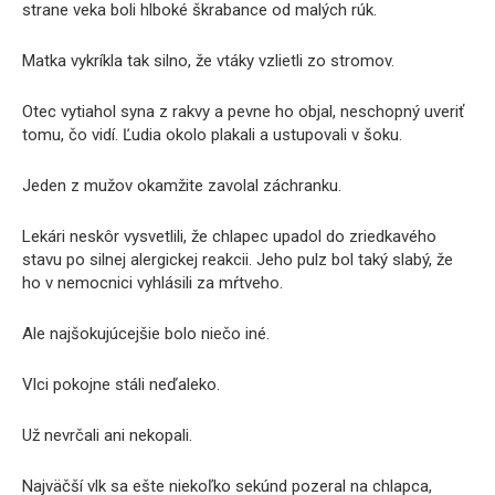
strane veka boli hlboké škrabance od malých rúk.
Matka vykríkla tak silno, že vtáky vzlietli zo stromov.
Otec vytiahol syna z rakvy a pevne ho objal, neschopný uveriť
tomu, čo vidí. Ľudia okolo plakali a ustupovali v šoku.
Jeden z mužov okamžite zavolal záchranku.
Lekári neskôr vysvetlili, že chlapec upadol do zriedkavého
stavu po silnej alergickej reakcii. Jeho pulz bol taký slabý, že
ho v nemocnici vyhlásili za mŕtveho.
Ale najšokujúcejšie bolo niečo iné.
Vlci pokojne stáli neďaleko.
Už nevrčali ani nekopali.
Najväčší vlk sa ešte niekoľko sekúnd pozeral na chlapca,