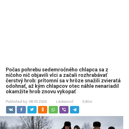
Počas pohrebu sedemročného chlapca sa z
ničoho nič objavili vlci a začali rozhrabávať
čerstvý hrob: prítomní sa v hrôze snažili zvieratá
odohnať, až kým chlapcov otec náhle nenariadil
okamžite hrob znovu vykopať
Published by:
08.05.2026
Láskavosť
Editor