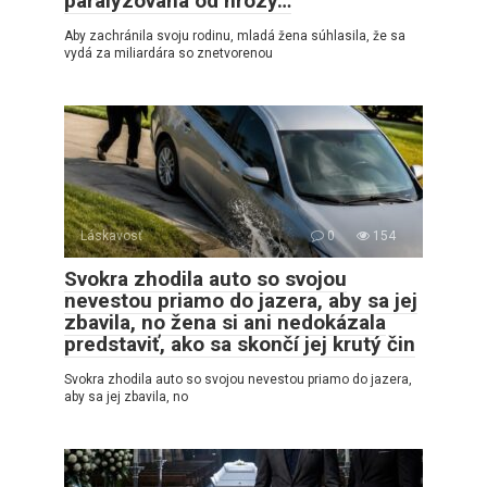
paralyzovaná od hrôzy…
Aby zachránila svoju rodinu, mladá žena súhlasila, že sa
vydá za miliardára so znetvorenou
Láskavosť
0
154
Svokra zhodila auto so svojou
nevestou priamo do jazera, aby sa jej
zbavila, no žena si ani nedokázala
predstaviť, ako sa skončí jej krutý čin
Svokra zhodila auto so svojou nevestou priamo do jazera,
aby sa jej zbavila, no