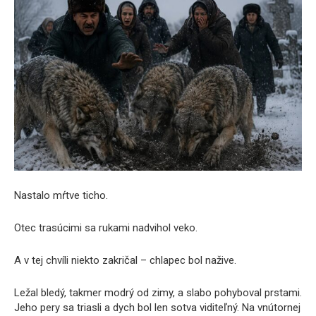
Nastalo mŕtve ticho.
Otec trasúcimi sa rukami nadvihol veko.
A v tej chvíli niekto zakričal – chlapec bol nažive.
Ležal bledý, takmer modrý od zimy, a slabo pohyboval prstami.
Jeho pery sa triasli a dych bol len sotva viditeľný. Na vnútornej