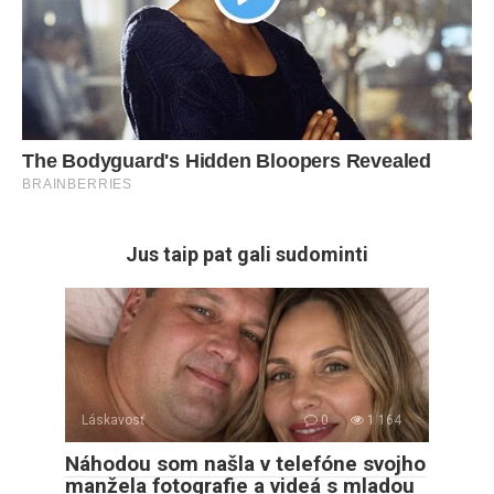
Jus taip pat gali sudominti
Láskavosť
0
1 164
Náhodou som našla v telefóne svojho
manžela fotografie a videá s mladou