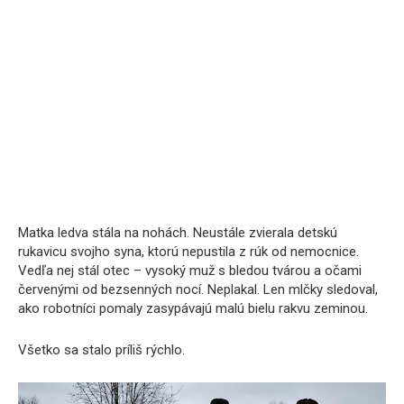
Matka ledva stála na nohách. Neustále zvierala detskú
rukavicu svojho syna, ktorú nepustila z rúk od nemocnice.
Vedľa nej stál otec – vysoký muž s bledou tvárou a očami
červenými od bezsenných nocí. Neplakal. Len mlčky sledoval,
ako robotníci pomaly zasypávajú malú bielu rakvu zeminou.
Všetko sa stalo príliš rýchlo.