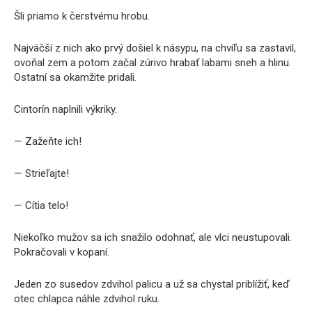
Šli priamo k čerstvému hrobu.
Najväčší z nich ako prvý došiel k násypu, na chvíľu sa zastavil,
ovoňal zem a potom začal zúrivo hrabať labami sneh a hlinu.
Ostatní sa okamžite pridali.
Cintorín naplnili výkriky.
— Zažeňte ich!
— Strieľajte!
— Cítia telo!
Niekoľko mužov sa ich snažilo odohnať, ale vlci neustupovali.
Pokračovali v kopaní.
Jeden zo susedov zdvihol palicu a už sa chystal priblížiť, keď
otec chlapca náhle zdvihol ruku.