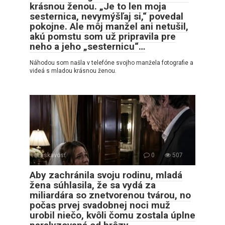
krásnou ženou. „Je to len moja
sesternica, nevymýšľaj si,“ povedal
pokojne. Ale môj manžel ani netušil,
akú pomstu som už pripravila pre
neho a jeho „sesternicu“…
Náhodou som našla v telefóne svojho manžela fotografie a
videá s mladou krásnou ženou.
Láskavosť
0
507
Aby zachránila svoju rodinu, mladá
žena súhlasila, že sa vydá za
miliardára so znetvorenou tvárou, no
počas prvej svadobnej noci muž
urobil niečo, kvôli čomu zostala úplne