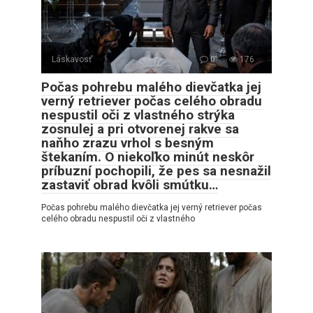
Láskavosť
0
176
Počas pohrebu malého dievčatka jej
verný retriever počas celého obradu
nespustil oči z vlastného strýka
zosnulej a pri otvorenej rakve sa
naňho zrazu vrhol s besným
štekaním. O niekoľko minút neskôr
príbuzní pochopili, že pes sa nesnažil
zastaviť obrad kvôli smútku…
Počas pohrebu malého dievčatka jej verný retriever počas
celého obradu nespustil oči z vlastného