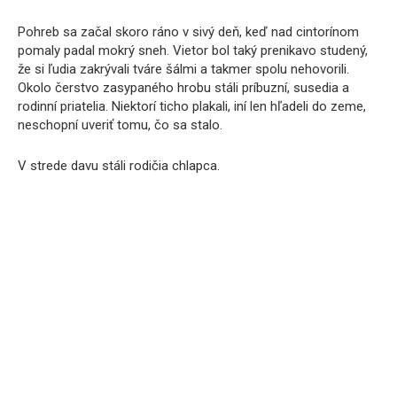
Pohreb sa začal skoro ráno v sivý deň, keď nad cintorínom
pomaly padal mokrý sneh. Vietor bol taký prenikavo studený,
že si ľudia zakrývali tváre šálmi a takmer spolu nehovorili.
Okolo čerstvo zasypaného hrobu stáli príbuzní, susedia a
rodinní priatelia. Niektorí ticho plakali, iní len hľadeli do zeme,
neschopní uveriť tomu, čo sa stalo.
V strede davu stáli rodičia chlapca.