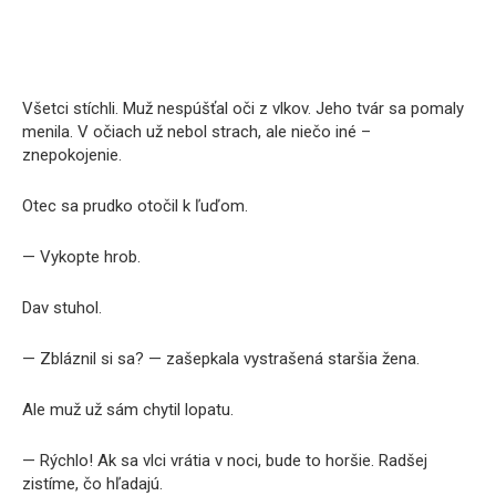
Všetci stíchli. Muž nespúšťal oči z vlkov. Jeho tvár sa pomaly
menila. V očiach už nebol strach, ale niečo iné –
znepokojenie.
Otec sa prudko otočil k ľuďom.
— Vykopte hrob.
Dav stuhol.
— Zbláznil si sa? — zašepkala vystrašená staršia žena.
Ale muž už sám chytil lopatu.
— Rýchlo! Ak sa vlci vrátia v noci, bude to horšie. Radšej
zistíme, čo hľadajú.