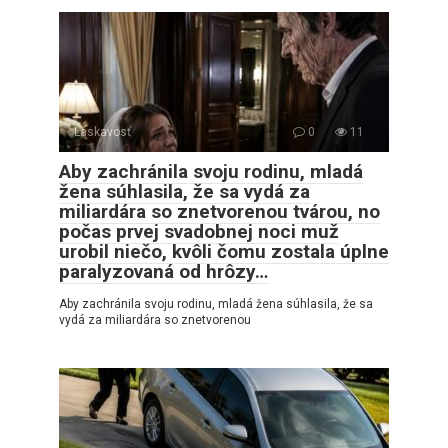
Láskavosť
0
11
Aby zachránila svoju rodinu, mladá
žena súhlasila, že sa vydá za
miliardára so znetvorenou tvárou, no
počas prvej svadobnej noci muž
urobil niečo, kvôli čomu zostala úplne
paralyzovaná od hrôzy…
Aby zachránila svoju rodinu, mladá žena súhlasila, že sa
vydá za miliardára so znetvorenou