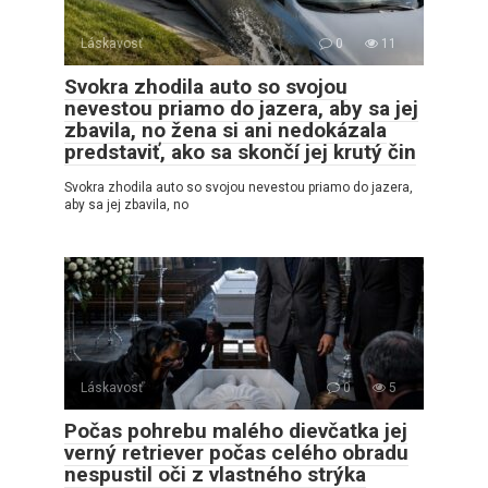
Láskavosť
0
11
Svokra zhodila auto so svojou
nevestou priamo do jazera, aby sa jej
zbavila, no žena si ani nedokázala
predstaviť, ako sa skončí jej krutý čin
Svokra zhodila auto so svojou nevestou priamo do jazera,
aby sa jej zbavila, no
Láskavosť
0
5
Počas pohrebu malého dievčatka jej
verný retriever počas celého obradu
nespustil oči z vlastného strýka