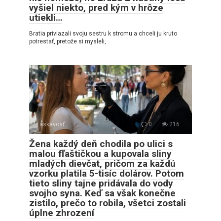
vyšiel niekto, pred kým v hrôze
utiekli…
Bratia priviazali svoju sestru k stromu a chceli ju kruto
potrestať, pretože si mysleli,
Láskavosť
0
216
Žena každý deň chodila po ulici s
malou fľaštičkou a kupovala sliny
mladých dievčat, pričom za každú
vzorku platila 5-tisíc dolárov. Potom
tieto sliny tajne pridávala do vody
svojho syna. Keď sa však konečne
zistilo, prečo to robila, všetci zostali
úplne zhrození