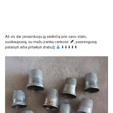
Aš vis dar įsivaizduoju ją sėdinčią prie savo stalo,
susikaupusią, su mažu įrankiu rankose
, pasirengusią
pataisyti arba pritaikyti drabužį
.⬇⬇⬇⬇⬇