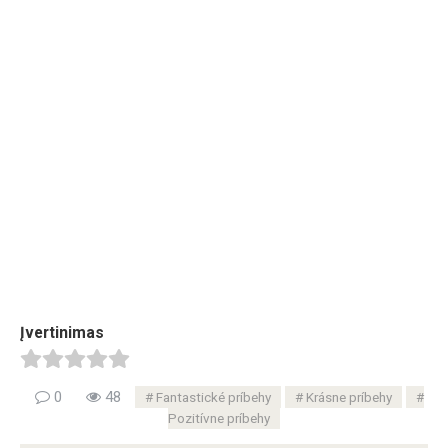
Įvertinimas
0
48
Fantastické príbehy
Krásne príbehy
Pozitívne príbehy