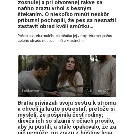
zosnulej a pri otvorenej rakve sa
naňho zrazu vrhol s besným
štekaním. O niekoľko minút neskôr
príbuzní pochopili, že pes sa nesnažil
zastaviť obrad kvôli smútku…
Počas pohrebu malého dievčatka jej verný retriever počas
celého obradu nespustil oči z vlastného
Láskavosť
0
427
Bratia priviazali svoju sestru k stromu
a chceli ju kruto potrestať, pretože si
mysleli, že pošpinila česť rodiny;
dievča ich so slzami v očiach prosilo,
aby ju pustili, a stále opakovalo, že za
nič nemôže, no zrazu z húštiny lesa