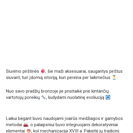
Siuvimo pirštinės
, šie maži aksesuarai, saugantys pirštus
siuvant, turi įdomią istoriją, kuri pereina per laikmečius
.
Nuo savo pradžių bronzoje jie prisitaikė prie kintančių
vartotojų poreikių
, liudydami nuolatinę evoliuciją
.
Laikui bėgant buvo naudojami įvairūs medžiagos ir gamybos
metodai
, o palaipsniui buvo integruojami dekoratyviniai
elementai
, kol mechanizacija XVIII a. Pakeitė jų tradicinį