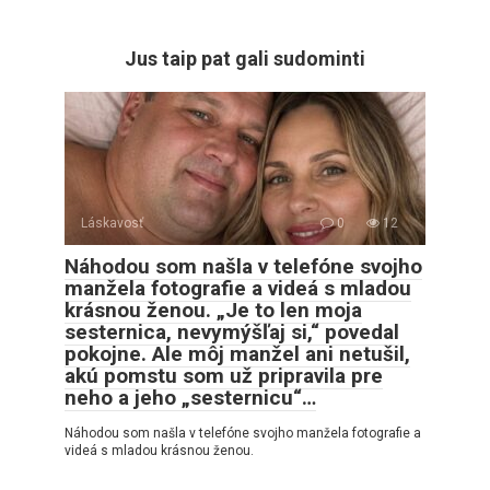
Jus taip pat gali sudominti
Láskavosť
0
12
Náhodou som našla v telefóne svojho
manžela fotografie a videá s mladou
krásnou ženou. „Je to len moja
sesternica, nevymýšľaj si,“ povedal
pokojne. Ale môj manžel ani netušil,
akú pomstu som už pripravila pre
neho a jeho „sesternicu“…
Náhodou som našla v telefóne svojho manžela fotografie a
videá s mladou krásnou ženou.