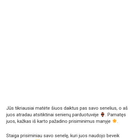
Jūs tikriausiai matėte šiuos daiktus pas savo senelius, o aš
juos atradau atsitiktinai senienų parduotuvėje
. Pamatęs
juos, kažkas iš karto pažadino prisiminimus manyje
.
Staiga prisiminiau savo senelę, kuri juos naudojo beveik