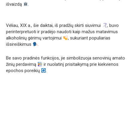
išvaizdą
.
Vėliau, XIX a., šie daiktai, iš pradžių skirti siuvimui
, buvo
perinterpretuoti ir pradėjo naudoti kaip mažus matavimus
alkoholinių gėrimų vartojimui
, sukuriant populiarias
išsireiškimus
.
Be savo pradinės funkcijos, jie simbolizuoja senovinių amato
žinių perdavimą
ir nuolatinį prisitaikymą prie kiekvienos
epochos poreikių
.