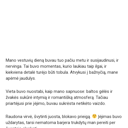
Mano vestuvių dieną buvau tuo pačiu metu ir susijaudinusi, ir
nervinga. Tai buvo momentas, kurio laukiau taip ilgai, ir
kiekviena detalė turėjo būti tobula. Atvykusi į bažnyčią, mane
apėmė jaudulys.
Vieta buvo nuostabi, kaip mano sapnuose: baltos gėlės ir
žvakės sukūrė intymią ir romantišką atmosferą. Tačiau
priartėjusi prie įėjimo, buvau sukrėsta netikėto vaizdo.
Raudona virvė, švytinti juosta, blokavo prieigą.
Įėjimas buvo
uždarytas, tarsi nematoma barjera trukdytų man pereiti per