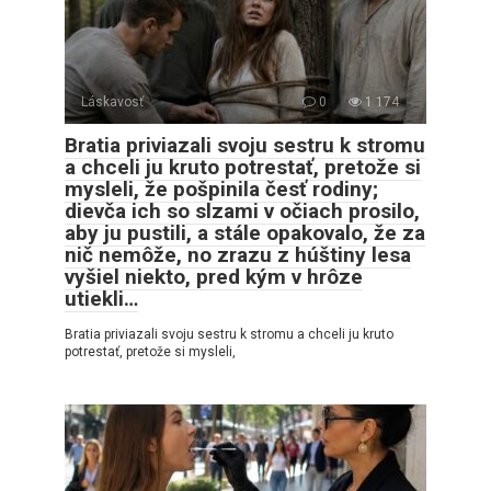
Láskavosť
0
1 174
Bratia priviazali svoju sestru k stromu
a chceli ju kruto potrestať, pretože si
mysleli, že pošpinila česť rodiny;
dievča ich so slzami v očiach prosilo,
aby ju pustili, a stále opakovalo, že za
nič nemôže, no zrazu z húštiny lesa
vyšiel niekto, pred kým v hrôze
utiekli…
Bratia priviazali svoju sestru k stromu a chceli ju kruto
potrestať, pretože si mysleli,