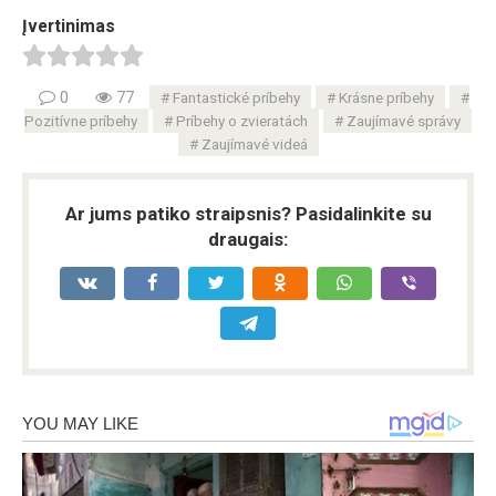
Įvertinimas
0
77
Fantastické príbehy
Krásne príbehy
Pozitívne príbehy
Príbehy o zvieratách
Zaujímavé správy
Zaujímavé videá
Ar jums patiko straipsnis? Pasidalinkite su
draugais: