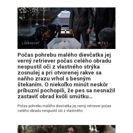
Láskavosť
0
163
Počas pohrebu malého dievčatka jej
verný retriever počas celého obradu
nespustil oči z vlastného strýka
zosnulej a pri otvorenej rakve sa
naňho zrazu vrhol s besným
štekaním. O niekoľko minút neskôr
príbuzní pochopili, že pes sa nesnažil
zastaviť obrad kvôli smútku…
Počas pohrebu malého dievčatka jej verný retriever počas
celého obradu nespustil oči z vlastného