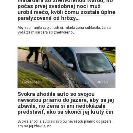
miliardára so znetvorenou tvárou, no
počas prvej svadobnej noci muž
urobil niečo, kvôli čomu zostala úplne
paralyzovaná od hrôzy…
Aby zachránila svoju rodinu, mladá žena súhlasila, že sa
vydá za miliardára so znetvorenou
Láskavosť
0
153
Svokra zhodila auto so svojou
nevestou priamo do jazera, aby sa jej
zbavila, no žena si ani nedokázala
predstaviť, ako sa skončí jej krutý čin
Svokra zhodila auto so svojou nevestou priamo do jazera,
aby sa jej zbavila, no