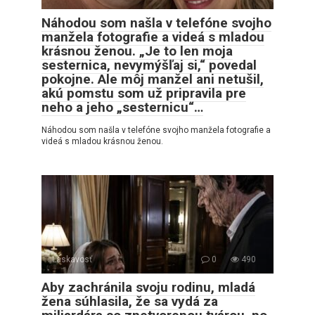
Náhodou som našla v telefóne svojho
manžela fotografie a videá s mladou
krásnou ženou. „Je to len moja
sesternica, nevymýšľaj si,“ povedal
pokojne. Ale môj manžel ani netušil,
akú pomstu som už pripravila pre
neho a jeho „sesternicu“…
Náhodou som našla v telefóne svojho manžela fotografie a
videá s mladou krásnou ženou.
Láskavosť
0
490
Aby zachránila svoju rodinu, mladá
žena súhlasila, že sa vydá za