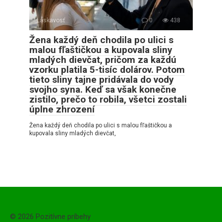
Láskavosť
0
438
Žena každý deň chodila po ulici s
malou fľaštičkou a kupovala sliny
mladých dievčat, pričom za každú
vzorku platila 5-tisíc dolárov. Potom
tieto sliny tajne pridávala do vody
svojho syna. Keď sa však konečne
zistilo, prečo to robila, všetci zostali
úplne zhrození
Žena každý deň chodila po ulici s malou fľaštičkou a
kupovala sliny mladých dievčat,
© 2026 Pozitívne príbehy