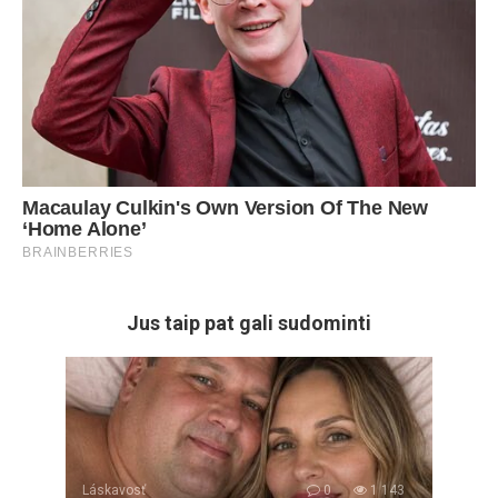
Jus taip pat gali sudominti
Láskavosť
0
1 143