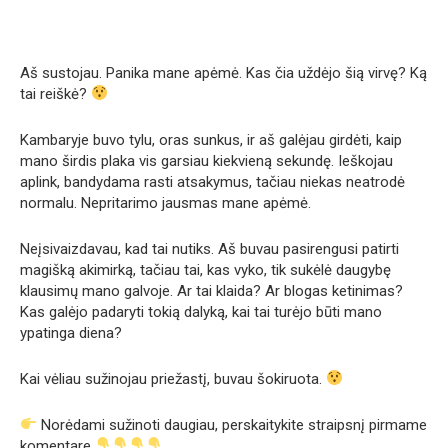
Aš sustojau. Panika mane apėmė. Kas čia uždėjo šią virvę? Ką
tai reiškė?
Kambaryje buvo tylu, oras sunkus, ir aš galėjau girdėti, kaip
mano širdis plaka vis garsiau kiekvieną sekundę. Ieškojau
aplink, bandydama rasti atsakymus, tačiau niekas neatrodė
normalu. Nepritarimo jausmas mane apėmė.
Neįsivaizdavau, kad tai nutiks. Aš buvau pasirengusi patirti
magišką akimirką, tačiau tai, kas vyko, tik sukėlė daugybę
klausimų mano galvoje. Ar tai klaida? Ar blogas ketinimas?
Kas galėjo padaryti tokią dalyką, kai tai turėjo būti mano
ypatinga diena?
Kai vėliau sužinojau priežastį, buvau šokiruota.
Norėdami sužinoti daugiau, perskaitykite straipsnį pirmame
komentare
.