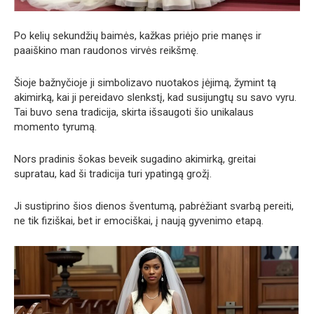
Po kelių sekundžių baimės, kažkas priėjo prie manęs ir
paaiškino man raudonos virvės reikšmę.
Šioje bažnyčioje ji simbolizavo nuotakos įėjimą, žymint tą
akimirką, kai ji pereidavo slenkstį, kad susijungtų su savo vyru.
Tai buvo sena tradicija, skirta išsaugoti šio unikalaus
momento tyrumą.
Nors pradinis šokas beveik sugadino akimirką, greitai
supratau, kad ši tradicija turi ypatingą grožį.
Ji sustiprino šios dienos šventumą, pabrėžiant svarbą pereiti,
ne tik fiziškai, bet ir emociškai, į naują gyvenimo etapą.