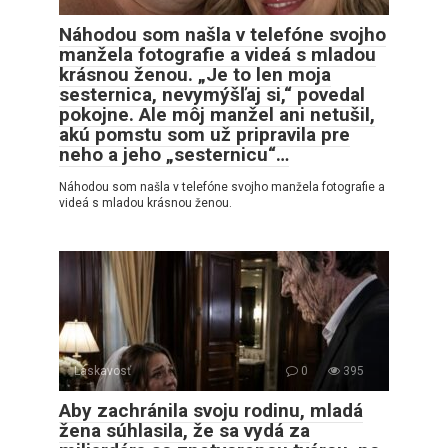
Náhodou som našla v telefóne svojho
manžela fotografie a videá s mladou
krásnou ženou. „Je to len moja
sesternica, nevymýšľaj si,“ povedal
pokojne. Ale môj manžel ani netušil,
akú pomstu som už pripravila pre
neho a jeho „sesternicu“…
Náhodou som našla v telefóne svojho manžela fotografie a
videá s mladou krásnou ženou.
Láskavosť
0
395
Aby zachránila svoju rodinu, mladá
žena súhlasila, že sa vydá za