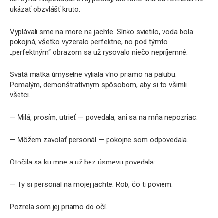
ukázať obzvlášť kruto.
Vyplávali sme na more na jachte. Slnko svietilo, voda bola
pokojná, všetko vyzeralo perfektne, no pod týmto
„perfektným“ obrazom sa už rysovalo niečo nepríjemné.
Svätá matka úmyselne vyliala víno priamo na palubu.
Pomalým, demonštratívnym spôsobom, aby si to všimli
všetci.
— Milá, prosím, utrieť — povedala, ani sa na mňa nepozriac.
— Môžem zavolať personál — pokojne som odpovedala.
Otočila sa ku mne a už bez úsmevu povedala:
— Ty si personál na mojej jachte. Rob, čo ti poviem.
Pozrela som jej priamo do očí.