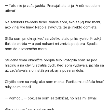
— Toto nie je vaša jachta. Prenajali ste si ju. A nič nebudem
utierať.
Na sekundu zavládlo ticho. Videla som, ako sa jej tvár mení,
ako v nej vre hnev. Nebola zvyknutá, že jej niekto odmieta.
Stála som pri okraji, keď sa všetko stalo príliš rýchlo. Prudký
tlak do chrbta — a pod nohami mi zmizla podpora. Spadla
som do otvoreného mora.
Studená voda okamžite obopla telo. Potopila som sa pod
hladinu a na chvíľu stratila dych. Keď som vyplávala, jachta sa
už vzďaľovala a oni stáli pri okraji a pozerali dolu.
Chytila som sa vody, ako som mohla. Panika mi stláčala hruď,
ruky sa mi triasli.
— Pomoc… — pokúsila som sa zakričať, no hlas mi zlyhal.
Ako odpoveď sa ozval smiech.