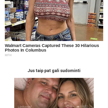
Jus taip pat gali sudominti
Láskavosť
0
1 022