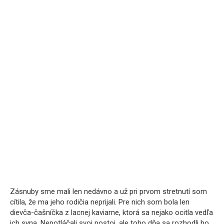
Zásnuby sme mali len nedávno a už pri prvom stretnutí som
cítila, že ma jeho rodičia neprijali. Pre nich som bola len
dievča-čašníčka z lacnej kaviarne, ktorá sa nejako ocitla vedľa
ich syna. Nepotláčali svoj postoj, ale toho dňa sa rozhodli ho