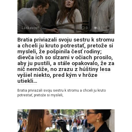
Láskavosť
0
1 110
Bratia priviazali svoju sestru k stromu
a chceli ju kruto potrestať, pretože si
mysleli, že pošpinila česť rodiny;
dievča ich so slzami v očiach prosilo,
aby ju pustili, a stále opakovalo, že za
nič nemôže, no zrazu z húštiny lesa
vyšiel niekto, pred kým v hrôze
utiekli…
Bratia priviazali svoju sestru k stromu a chceli ju kruto
potrestať, pretože si mysleli,