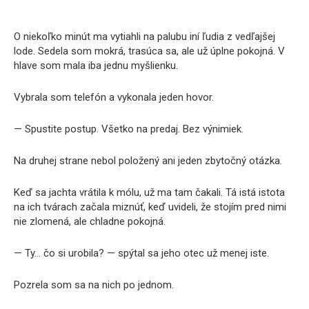
O niekoľko minút ma vytiahli na palubu iní ľudia z vedľajšej
lode. Sedela som mokrá, trasúca sa, ale už úplne pokojná. V
hlave som mala iba jednu myšlienku.
Vybrala som telefón a vykonala jeden hovor.
— Spustite postup. Všetko na predaj. Bez výnimiek.
Na druhej strane nebol položený ani jeden zbytočný otázka.
Keď sa jachta vrátila k mólu, už ma tam čakali. Tá istá istota
na ich tvárach začala miznúť, keď uvideli, že stojím pred nimi
nie zlomená, ale chladne pokojná.
— Ty… čo si urobila? — spýtal sa jeho otec už menej iste.
Pozrela som sa na nich po jednom.