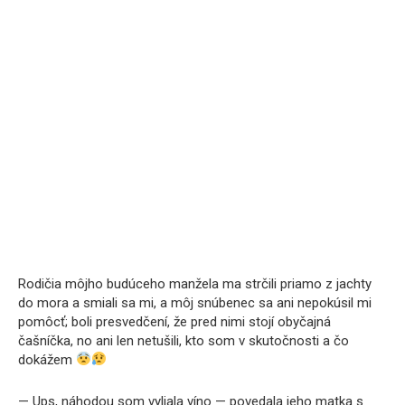
Rodičia môjho budúceho manžela ma strčili priamo z jachty
do mora a smiali sa mi, a môj snúbenec sa ani nepokúsil mi
pomôcť; boli presvedčení, že pred nimi stojí obyčajná
čašníčka, no ani len netušili, kto som v skutočnosti a čo
dokážem
— Ups, náhodou som vyliala víno — povedala jeho matka s