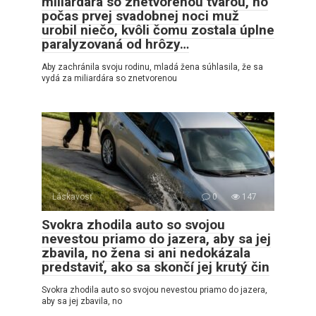
miliardára so znetvorenou tvárou, no
počas prvej svadobnej noci muž
urobil niečo, kvôli čomu zostala úplne
paralyzovaná od hrôzy…
Aby zachránila svoju rodinu, mladá žena súhlasila, že sa
vydá za miliardára so znetvorenou
Láskavosť
0
147
Svokra zhodila auto so svojou
nevestou priamo do jazera, aby sa jej
zbavila, no žena si ani nedokázala
predstaviť, ako sa skončí jej krutý čin
Svokra zhodila auto so svojou nevestou priamo do jazera,
aby sa jej zbavila, no