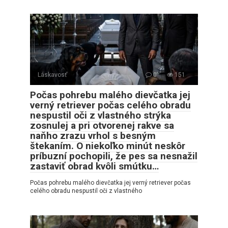
Láskavosť
0
151
Počas pohrebu malého dievčatka jej
verný retriever počas celého obradu
nespustil oči z vlastného strýka
zosnulej a pri otvorenej rakve sa
naňho zrazu vrhol s besným
štekaním. O niekoľko minút neskôr
príbuzní pochopili, že pes sa nesnažil
zastaviť obrad kvôli smútku…
Počas pohrebu malého dievčatka jej verný retriever počas
celého obradu nespustil oči z vlastného