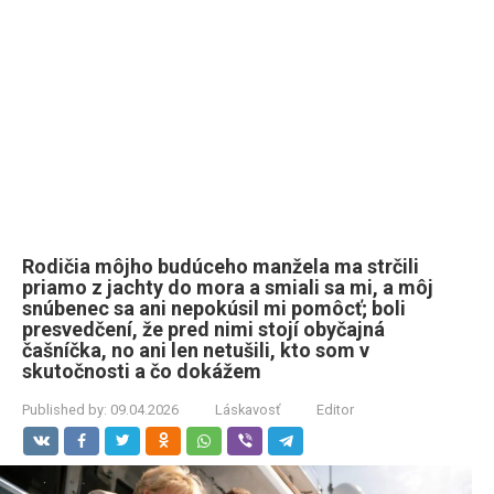
Rodičia môjho budúceho manžela ma strčili
priamo z jachty do mora a smiali sa mi, a môj
snúbenec sa ani nepokúsil mi pomôcť; boli
presvedčení, že pred nimi stojí obyčajná
čašníčka, no ani len netušili, kto som v
skutočnosti a čo dokážem
Published by:
09.04.2026
Láskavosť
Editor