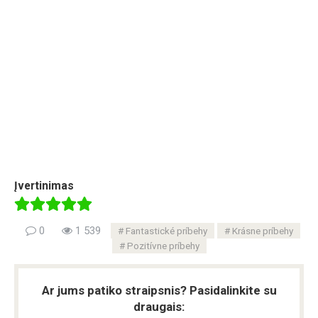
Įvertinimas
0
1 539
Fantastické príbehy
Krásne príbehy
Pozitívne príbehy
Ar jums patiko straipsnis? Pasidalinkite su
draugais: