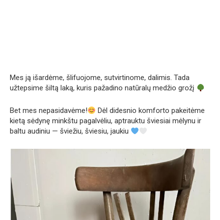
Mes ją išardėme, šlifuojome, sutvirtinome, dalimis. Tada
užtepsime šiltą laką, kuris pažadino natūralų medžio grožį
Bet mes nepasidavėme!
Dėl didesnio komforto pakeitėme
kietą sėdynę minkštu pagalvėliu, aptrauktu šviesiai mėlynu ir
baltu audiniu — šviežiu, šviesiu, jaukiu