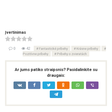
Įvertinimas
0
42
Fantastické príbehy
Krásne príbehy
Pozitívne príbehy
Príbehy o zvieratách
Ar jums patiko straipsnis? Pasidalinkite su
draugais: