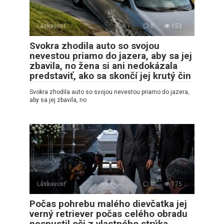
Láskavosť
0
153
Svokra zhodila auto so svojou
nevestou priamo do jazera, aby sa jej
zbavila, no žena si ani nedokázala
predstaviť, ako sa skončí jej krutý čin
Svokra zhodila auto so svojou nevestou priamo do jazera,
aby sa jej zbavila, no
Láskavosť
0
175
Počas pohrebu malého dievčatka jej
verný retriever počas celého obradu
nespustil oči z vlastného strýka