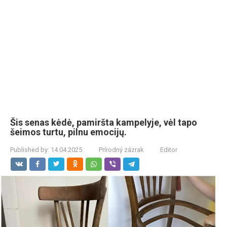
Šis senas kėdė, pamiršta kampelyje, vėl tapo
šeimos turtu, pilnu emocijų.
Published by:
14.04.2025
Prírodný zázrak
Editor