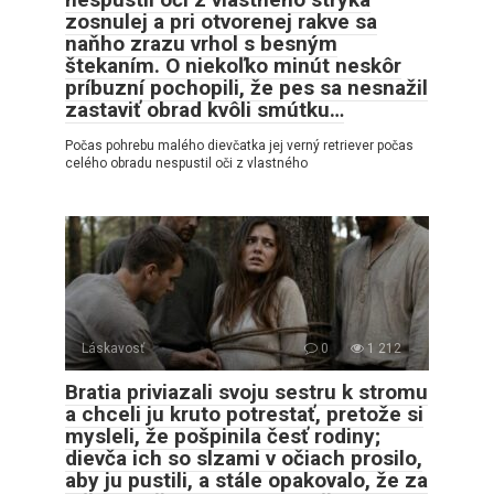
zosnulej a pri otvorenej rakve sa
naňho zrazu vrhol s besným
štekaním. O niekoľko minút neskôr
príbuzní pochopili, že pes sa nesnažil
zastaviť obrad kvôli smútku…
Počas pohrebu malého dievčatka jej verný retriever počas
celého obradu nespustil oči z vlastného
Láskavosť
0
1 212
Bratia priviazali svoju sestru k stromu
a chceli ju kruto potrestať, pretože si
mysleli, že pošpinila česť rodiny;
dievča ich so slzami v očiach prosilo,
aby ju pustili, a stále opakovalo, že za