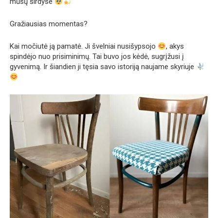
mūsų širdyse
Gražiausias momentas?
Kai močiutė ją pamatė. Ji švelniai nusišypsojo
, akys
spindėjo nuo prisiminimų. Tai buvo jos kėdė, sugrįžusi į
gyvenimą. Ir šiandien ji tęsia savo istoriją naujame skyriuje