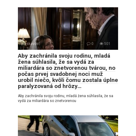
Láskavosť
0
501
Aby zachránila svoju rodinu, mladá
žena súhlasila, že sa vydá za
miliardára so znetvorenou tvárou, no
počas prvej svadobnej noci muž
urobil niečo, kvôli čomu zostala úplne
paralyzovaná od hrôzy…
Aby zachránila svoju rodinu, mladá žena súhlasila, že sa
vydá za miliardára so znetvorenou