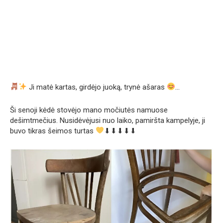
Ji matė kartas, girdėjo juoką, trynė ašaras
…
Ši senoji kėdė stovėjo mano močiutės namuose
dešimtmečius. Nusidėvėjusi nuo laiko, pamiršta kampelyje, ji
buvo tikras šeimos turtas
⬇⬇⬇⬇⬇