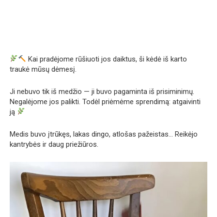
Kai pradėjome rūšiuoti jos daiktus, ši kėdė iš karto
traukė mūsų dėmesį.
Ji nebuvo tik iš medžio — ji buvo pagaminta iš prisiminimų.
Negalėjome jos palikti. Todėl priėmėme sprendimą: atgaivinti
ją
Medis buvo įtrūkęs, lakas dingo, atlošas pažeistas… Reikėjo
kantrybės ir daug priežiūros.