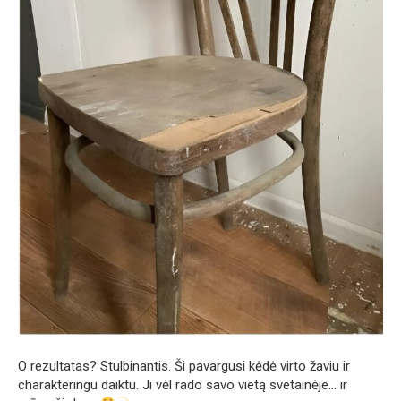
O rezultatas? Stulbinantis. Ši pavargusi kėdė virto žaviu ir
charakteringu daiktu. Ji vėl rado savo vietą svetainėje… ir