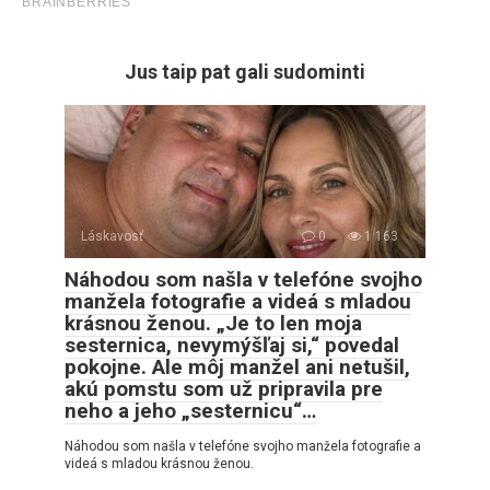
Jus taip pat gali sudominti
Láskavosť
0
1 163
Náhodou som našla v telefóne svojho
manžela fotografie a videá s mladou
krásnou ženou. „Je to len moja
sesternica, nevymýšľaj si,“ povedal
pokojne. Ale môj manžel ani netušil,
akú pomstu som už pripravila pre
neho a jeho „sesternicu“…
Náhodou som našla v telefóne svojho manžela fotografie a
videá s mladou krásnou ženou.