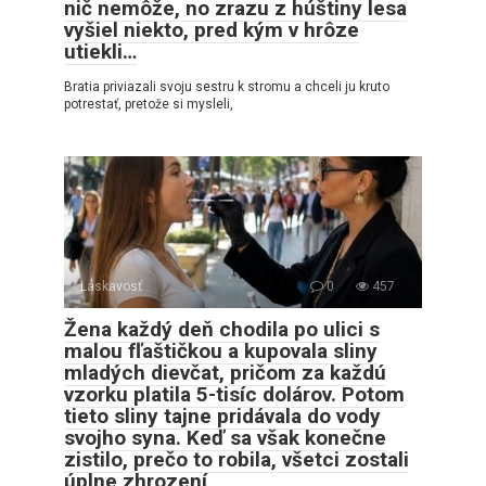
nič nemôže, no zrazu z húštiny lesa
vyšiel niekto, pred kým v hrôze
utiekli…
Bratia priviazali svoju sestru k stromu a chceli ju kruto
potrestať, pretože si mysleli,
Láskavosť
0
457
Žena každý deň chodila po ulici s
malou fľaštičkou a kupovala sliny
mladých dievčat, pričom za každú
vzorku platila 5-tisíc dolárov. Potom
tieto sliny tajne pridávala do vody
svojho syna. Keď sa však konečne
zistilo, prečo to robila, všetci zostali
úplne zhrození