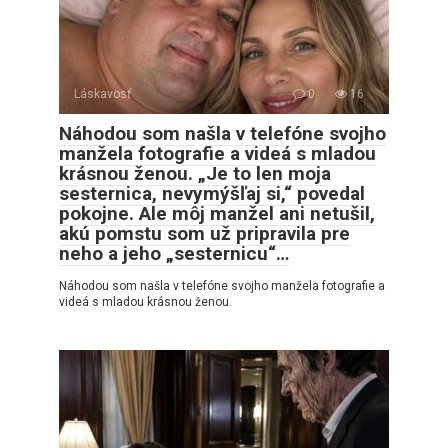
Láskavosť
0
16
Náhodou som našla v telefóne svojho
manžela fotografie a videá s mladou
krásnou ženou. „Je to len moja
sesternica, nevymýšľaj si,“ povedal
pokojne. Ale môj manžel ani netušil,
akú pomstu som už pripravila pre
neho a jeho „sesternicu“…
Náhodou som našla v telefóne svojho manžela fotografie a
videá s mladou krásnou ženou.