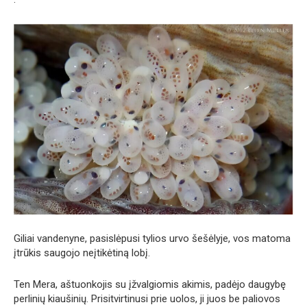
Giliai vandenyne, pasislėpusi tylios urvo šešėlyje, vos matoma
įtrūkis saugojo neįtikėtiną lobį.
Ten Mera, aštuonkojis su įžvalgiomis akimis, padėjo daugybę
perlinių kiaušinių. Prisitvirtinusi prie uolos, ji juos be paliovos