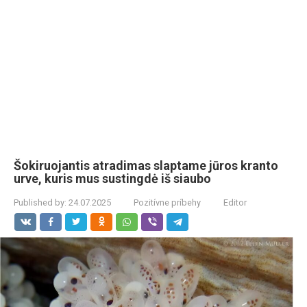
Šokiruojantis atradimas slaptame jūros kranto
urve, kuris mus sustingdė iš siaubo
Published by:
24.07.2025
Pozitívne príbehy
Editor