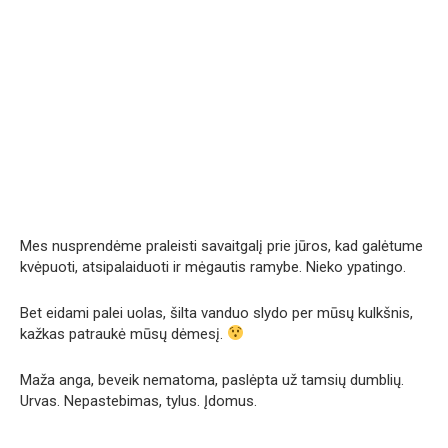
Mes nusprendėme praleisti savaitgalį prie jūros, kad galėtume
kvėpuoti, atsipalaiduoti ir mėgautis ramybe. Nieko ypatingo.
Bet eidami palei uolas, šilta vanduo slydo per mūsų kulkšnis,
kažkas patraukė mūsų dėmesį.
Maža anga, beveik nematoma, paslėpta už tamsių dumblių.
Urvas. Nepastebimas, tylus. Įdomus.