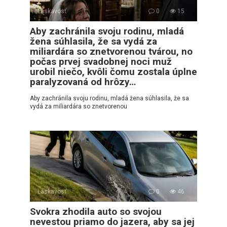
Láskavosť
0
15
Aby zachránila svoju rodinu, mladá
žena súhlasila, že sa vydá za
miliardára so znetvorenou tvárou, no
počas prvej svadobnej noci muž
urobil niečo, kvôli čomu zostala úplne
paralyzovaná od hrôzy…
Aby zachránila svoju rodinu, mladá žena súhlasila, že sa
vydá za miliardára so znetvorenou
Láskavosť
0
46
Svokra zhodila auto so svojou
nevestou priamo do jazera, aby sa jej