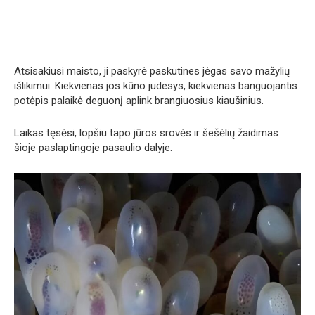
Atsisakiusi maisto, ji paskyrė paskutines jėgas savo mažylių
išlikimui. Kiekvienas jos kūno judesys, kiekvienas banguojantis
potėpis palaikė deguonį aplink brangiuosius kiaušinius.
Laikas tęsėsi, lopšiu tapo jūros srovės ir šešėlių žaidimas
šioje paslaptingoje pasaulio dalyje.