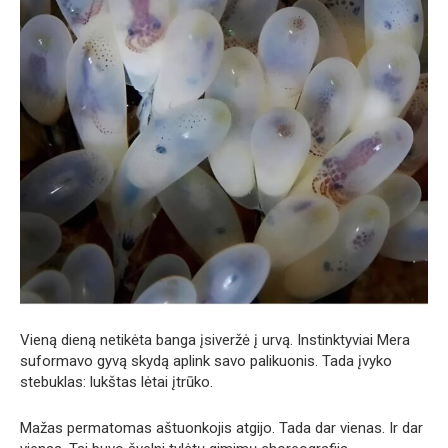
Vieną dieną netikėta banga įsiveržė į urvą. Instinktyviai Mera
suformavo gyvą skydą aplink savo palikuonis. Tada įvyko
stebuklas: lukštas lėtai įtrūko.
Mažas permatomas aštuonkojis atgijo. Tada dar vienas. Ir dar