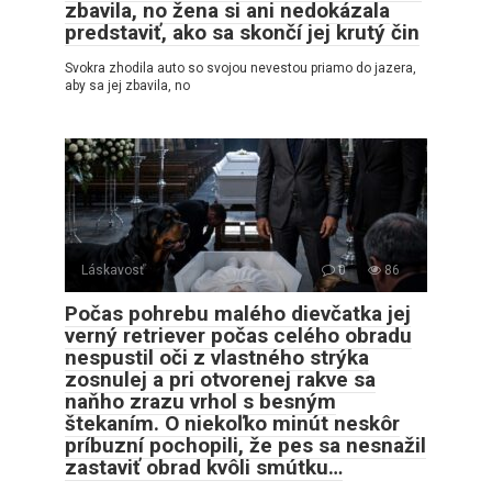
zbavila, no žena si ani nedokázala
predstaviť, ako sa skončí jej krutý čin
Svokra zhodila auto so svojou nevestou priamo do jazera,
aby sa jej zbavila, no
Láskavosť
0
86
Počas pohrebu malého dievčatka jej
verný retriever počas celého obradu
nespustil oči z vlastného strýka
zosnulej a pri otvorenej rakve sa
naňho zrazu vrhol s besným
štekaním. O niekoľko minút neskôr
príbuzní pochopili, že pes sa nesnažil
zastaviť obrad kvôli smútku…