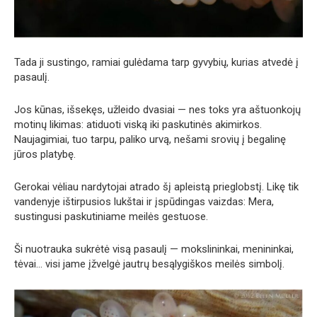
Tada ji sustingo, ramiai gulėdama tarp gyvybių, kurias atvedė į
pasaulį.
Jos kūnas, išsekęs, užleido dvasiai — nes toks yra aštuonkojų
motinų likimas: atiduoti viską iki paskutinės akimirkos.
Naujagimiai, tuo tarpu, paliko urvą, nešami srovių į begalinę
jūros platybę.
Gerokai vėliau nardytojai atrado šį apleistą prieglobstį. Likę tik
vandenyje ištirpusios lukštai ir įspūdingas vaizdas: Mera,
sustingusi paskutiniame meilės gestuose.
Ši nuotrauka sukrėtė visą pasaulį — mokslininkai, menininkai,
tėvai… visi jame įžvelgė jautrų besąlygiškos meilės simbolį.