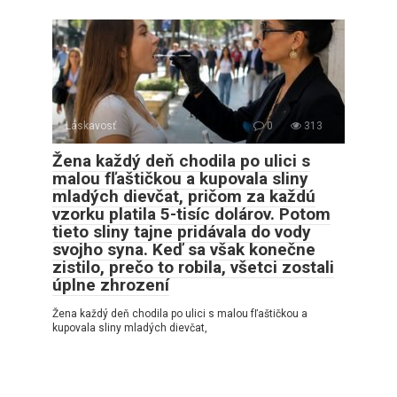
Láskavosť
0
313
Žena každý deň chodila po ulici s
malou fľaštičkou a kupovala sliny
mladých dievčat, pričom za každú
vzorku platila 5-tisíc dolárov. Potom
tieto sliny tajne pridávala do vody
svojho syna. Keď sa však konečne
zistilo, prečo to robila, všetci zostali
úplne zhrození
Žena každý deň chodila po ulici s malou fľaštičkou a
kupovala sliny mladých dievčat,