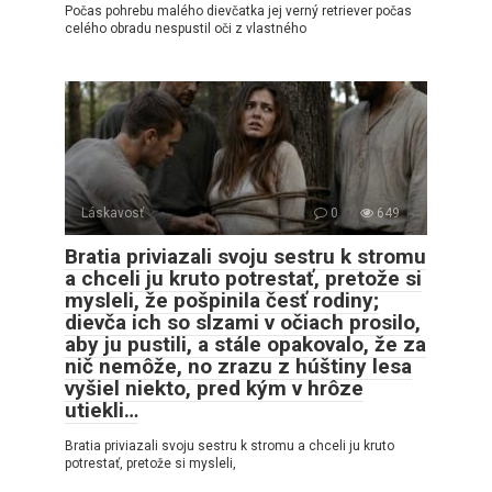
Počas pohrebu malého dievčatka jej verný retriever počas
celého obradu nespustil oči z vlastného
Láskavosť
0
649
Bratia priviazali svoju sestru k stromu
a chceli ju kruto potrestať, pretože si
mysleli, že pošpinila česť rodiny;
dievča ich so slzami v očiach prosilo,
aby ju pustili, a stále opakovalo, že za
nič nemôže, no zrazu z húštiny lesa
vyšiel niekto, pred kým v hrôze
utiekli…
Bratia priviazali svoju sestru k stromu a chceli ju kruto
potrestať, pretože si mysleli,