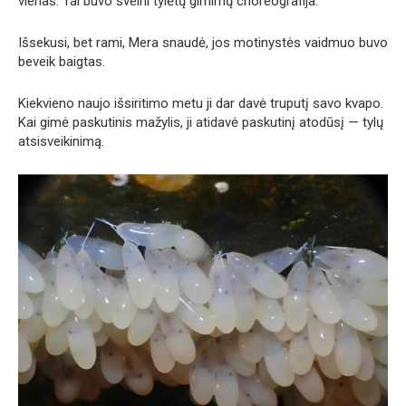
vienas. Tai buvo švelni tylėtų gimimų choreografija.
Išsekusi, bet rami, Mera snaudė, jos motinystės vaidmuo buvo
beveik baigtas.
Kiekvieno naujo išsiritimo metu ji dar davė truputį savo kvapo.
Kai gimė paskutinis mažylis, ji atidavė paskutinį atodūsį — tylų
atsisveikinimą.