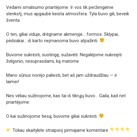
Vedami smalsumo priartėjome. Ir vos tik peržengėme
slenkstį, mus apgaubė keista atmosfera. Tyla buvo gili, beveik
šventa.
O ten, giliai viduje, drėgname akmenyje… formos. Sklypai,
pėdsakai… iš karto neįmanoma buvo atpažinti.
Buvome sukrėsti, sustingę, sužavėti. Negalėjome nukreipti
žvilgsnio, nesuprasdami, ką matome.
Mano sūnus norėjo paliesti, bet aš jam uždraudžiau — ir
laimei!
Nes vėliau sužinojome, kas tai iš tikrųjų buvo… Gaila, kad net
priartėjome.
O kai sužinojome tiesą, buvome giliai sukrėsti.
Toliau skaitykite straipsnį pirmajame komentare
.