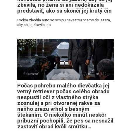
zbavila, no žena si ani nedokázala
predstaviť, ako sa skončí jej krutý čin
Svokra zhodila auto so svojou nevestou priamo do jazera,
aby sa jej zbavila, no
Láskavosť
0
139
Počas pohrebu malého dievčatka jej
verný retriever počas celého obradu
nespustil oči z vlastného strýka
zosnulej a pri otvorenej rakve sa
naňho zrazu vrhol s besným
štekaním. O niekoľko minút neskôr
príbuzní pochopili, že pes sa nesnažil
zastaviť obrad kvôli smútku…