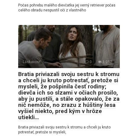
Počas pohrebu malého dievčatka jej verný retriever počas
celého obradu nespustil oči z vlastného
Láskavosť
0
1 052
Bratia priviazali svoju sestru k stromu
a chceli ju kruto potrestať, pretože si
mysleli, že pošpinila česť rodiny;
dievča ich so slzami v očiach prosilo,
aby ju pustili, a stále opakovalo, že za
nič nemôže, no zrazu z húštiny lesa
vyšiel niekto, pred kým v hrôze
utiekli…
Bratia priviazali svoju sestru k stromu a chceli ju kruto
potrestať, pretože si mysleli,