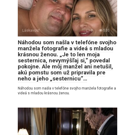
Láskavosť
0
530
Náhodou som našla v telefóne svojho
manžela fotografie a videá s mladou
krásnou ženou. „Je to len moja
sesternica, nevymýšľaj si,“ povedal
pokojne. Ale môj manžel ani netušil,
akú pomstu som už pripravila pre
neho a jeho „sesternicu“…
Náhodou som našla v telefóne svojho manžela fotografie a
videá s mladou krásnou ženou.