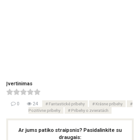
Įvertinimas
0
24
Fantastické príbehy
Krásne príbehy
Pozitívne príbehy
Príbehy o zvieratách
Ar jums patiko straipsnis? Pasidalinkite su
draugais: