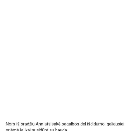
Nors iš pradžių Ann atsisakė pagalbos dėl išdidumo, galiausiai
priėmė ją, kai susidūrė su bauda.