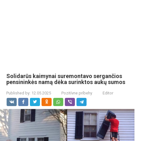
Solidarūs kaimynai suremontavo sergančios
pensininkės namą dėka surinktos aukų sumos
Published by:
12.05.2025
Pozitívne príbehy
Editor