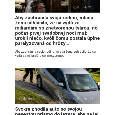
Láskavosť
0
310
Aby zachránila svoju rodinu, mladá
žena súhlasila, že sa vydá za
miliardára so znetvorenou tvárou, no
počas prvej svadobnej noci muž
urobil niečo, kvôli čomu zostala úplne
paralyzovaná od hrôzy…
Aby zachránila svoju rodinu, mladá žena súhlasila, že sa
vydá za miliardára so znetvorenou
Láskavosť
0
135
Svokra zhodila auto so svojou
nevestou priamo do jazera, aby sa jej