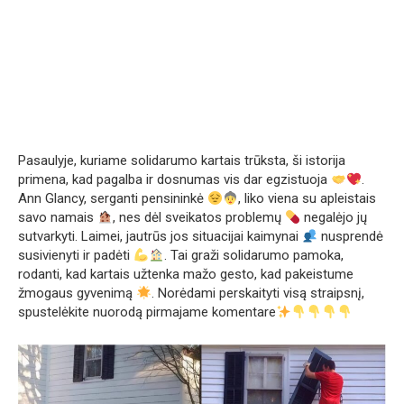
Pasaulyje, kuriame solidarumo kartais trūksta, ši istorija
primena, kad pagalba ir dosnumas vis dar egzistuoja
.
Ann Glancy, serganti pensininkė
, liko viena su apleistais
savo namais
, nes dėl sveikatos problemų
negalėjo jų
sutvarkyti. Laimei, jautrūs jos situacijai kaimynai
nusprendė
susivienyti ir padėti
. Tai graži solidarumo pamoka,
rodanti, kad kartais užtenka mažo gesto, kad pakeistume
žmogaus gyvenimą
. Norėdami perskaityti visą straipsnį,
spustelėkite nuorodą pirmajame komentare