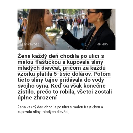
Láskavosť
0
405
Žena každý deň chodila po ulici s
malou fľaštičkou a kupovala sliny
mladých dievčat, pričom za každú
vzorku platila 5-tisíc dolárov. Potom
tieto sliny tajne pridávala do vody
svojho syna. Keď sa však konečne
zistilo, prečo to robila, všetci zostali
úplne zhrození
Žena každý deň chodila po ulici s malou fľaštičkou a
kupovala sliny mladých dievčat,