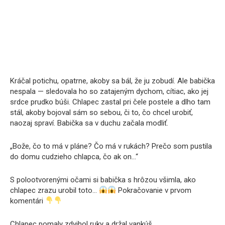
Kráčal potichu, opatrne, akoby sa bál, že ju zobudí. Ale babička
nespala — sledovala ho so zatajeným dychom, cítiac, ako jej
srdce prudko búši. Chlapec zastal pri čele postele a dlho tam
stál, akoby bojoval sám so sebou, či to, čo chcel urobiť,
naozaj spraví. Babička sa v duchu začala modliť.
„Bože, čo to má v pláne? Čo má v rukách? Prečo som pustila
do domu cudzieho chlapca, čo ak on…“
S polootvorenými očami si babička s hrôzou všimla, ako
chlapec zrazu urobil toto…
Pokračovanie v prvom
komentári
Chlapec pomaly zdvihol ruky a držal vankúš.