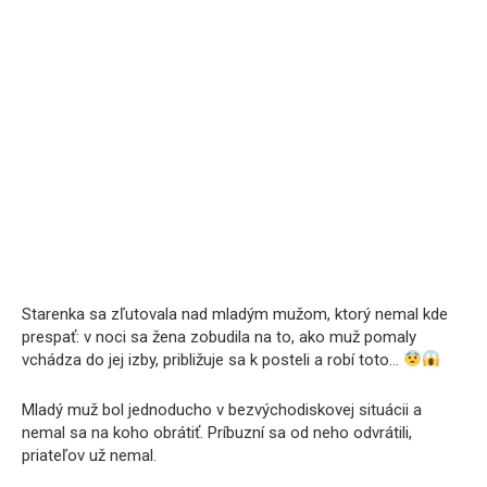
Starenka sa zľutovala nad mladým mužom, ktorý nemal kde
prespať: v noci sa žena zobudila na to, ako muž pomaly
vchádza do jej izby, približuje sa k posteli a robí toto…
Mladý muž bol jednoducho v bezvýchodiskovej situácii a
nemal sa na koho obrátiť. Príbuzní sa od neho odvrátili,
priateľov už nemal.