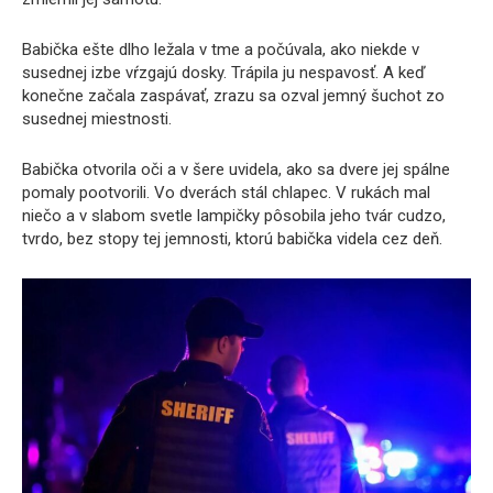
Babička ešte dlho ležala v tme a počúvala, ako niekde v
susednej izbe vŕzgajú dosky. Trápila ju nespavosť. A keď
konečne začala zaspávať, zrazu sa ozval jemný šuchot zo
susednej miestnosti.
Babička otvorila oči a v šere uvidela, ako sa dvere jej spálne
pomaly pootvorili. Vo dverách stál chlapec. V rukách mal
niečo a v slabom svetle lampičky pôsobila jeho tvár cudzo,
tvrdo, bez stopy tej jemnosti, ktorú babička videla cez deň.