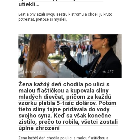
utiekli…
Bratia priviazali svoju sestru k stromu a chceli ju kruto
potrestať, pretože si mysleli,
Láskavosť
0
437
Žena každý deň chodila po ulici s
malou fľaštičkou a kupovala sliny
mladých dievčat, pričom za každú
vzorku platila 5-tisíc dolárov. Potom
tieto sliny tajne pridávala do vody
svojho syna. Keď sa však konečne
zistilo, prečo to robila, všetci zostali
úplne zhrození
Žena každý deň chodila po ulici s malou fľaštičkou a