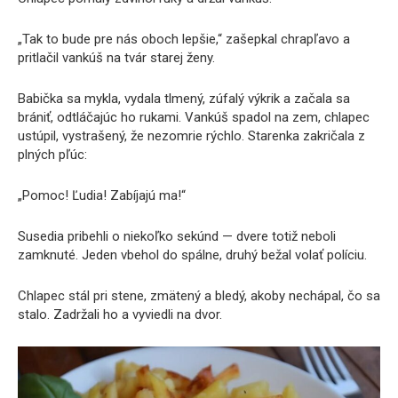
„Tak to bude pre nás oboch lepšie,“ zašepkal chrapľavo a
pritlačil vankúš na tvár starej ženy.
Babička sa mykla, vydala tlmený, zúfalý výkrik a začala sa
brániť, odtláčajúc ho rukami. Vankúš spadol na zem, chlapec
ustúpil, vystrašený, že nezomrie rýchlo. Starenka zakričala z
plných pľúc:
„Pomoc! Ľudia! Zabíjajú ma!“
Susedia pribehli o niekoľko sekúnd — dvere totiž neboli
zamknuté. Jeden vbehol do spálne, druhý bežal volať políciu.
Chlapec stál pri stene, zmätený a bledý, akoby nechápal, čo sa
stalo. Zadržali ho a vyviedli na dvor.