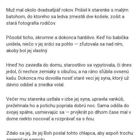
Muž mal okolo dvadsaťpäť rokov. Prišiel k starenke s malým
batohom, do ktorého sa ledva zmestili dve košele, zošit a
stará fotografia rodičov.
Pôsobil ticho, skromne a dokonca hanblivo. Keď ho babička
uvidela, niečo v jej srdci sa pohlo — zľutovala sa nad ním,
akoby bol jej vlastný.
Hneď ho zaviedla do domu, starostlivo sa vypytovala, či dnes
jedol, či nechce zemiaky s cibuľou, a na ráno sľúbila ovsenú
kašu. Dokonca mu dovolila nosiť staré veci jej syna, ktorý už
dávno odišiel a zriedka volal.
Večer mu starenka ustlala v izbe jej syna, upravila vankúš,
prežehnala ho a potichu popriala dobrú noc. Sama odišla do
svojej spálne, usmievajúc sa — prvýkrát po dlhom čase mal v
dome niekto nocovať a rozprávať sa s ňou.
Zdalo sa jej, že jej Boh poslal tohto chlapca, aby aspoň trochu
zmiernil jej samotu.