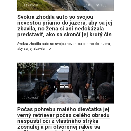
Láskavosť
0
153
Svokra zhodila auto so svojou
nevestou priamo do jazera, aby sa jej
zbavila, no žena si ani nedokázala
predstaviť, ako sa skončí jej krutý čin
Svokra zhodila auto so svojou nevestou priamo do jazera,
aby sa jej zbavila, no
Láskavosť
0
160
Počas pohrebu malého dievčatka jej
verný retriever počas celého obradu
nespustil oči z vlastného strýka
zosnulej a pri otvorenej rakve sa