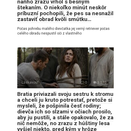
naňho zrazu vrhol s besným
štekaním. O niekoľko minút neskôr
príbuzní pochopili, že pes sa nesnažil
zastaviť obrad kvôli smútku…
Počas pohrebu malého dievčatka jej verný retriever počas
celého obradu nespustil oči z vlastného
Láskavosť
0
1 170
Bratia priviazali svoju sestru k stromu
a chceli ju kruto potrestať, pretože si
mysleli, že pošpinila česť rodiny;
dievča ich so slzami v očiach prosilo,
aby ju pustili, a stále opakovalo, že za
nič nemôže, no zrazu z húštiny lesa
vyšiel niekto, pred kým v hrôze