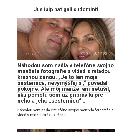
Jus taip pat gali sudominti
Láskavosť
0
1 128
Náhodou som našla v telefóne svojho
manžela fotografie a videá s mladou
krásnou ženou. „Je to len moja
sesternica, nevymýšľaj si,“ povedal
pokojne. Ale môj manžel ani netušil,
akú pomstu som už pripravila pre
neho a jeho „sesternicu“…
Náhodou som našla v telefóne svojho manžela fotografie a
videá s mladou krásnou ženou.