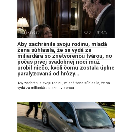
Láskavosť
0
475
Aby zachránila svoju rodinu, mladá
žena súhlasila, že sa vydá za
miliardára so znetvorenou tvárou, no
počas prvej svadobnej noci muž
urobil niečo, kvôli čomu zostala úplne
paralyzovaná od hrôzy…
Aby zachránila svoju rodinu, mladá žena súhlasila, že sa
vydá za miliardára so znetvorenou