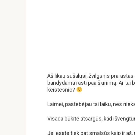
Aš likau sušalusi, žvilgsnis prarastas
bandydama rasti paaiškinimą. Ar tai 
keistesnio?
Laimei, pastebėjau tai laiku, nes nieka
Visada būkite atsargūs, kad išvengt
Jei esate tiek pat smalsūs kaip ir aš,