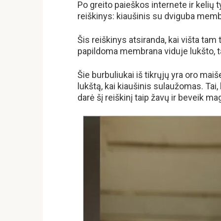
Po greito paieškos internete ir kelių 
reiškinys: kiaušinis su dviguba mem
Šis reiškinys atsiranda, kai višta ta
papildoma membrana viduje lukšto, ta
Šie burbuliukai iš tikrųjų yra oro maiš
lukštą, kai kiaušinis sulaužomas. Tai, 
darė šį reiškinį taip žavų ir beveik ma