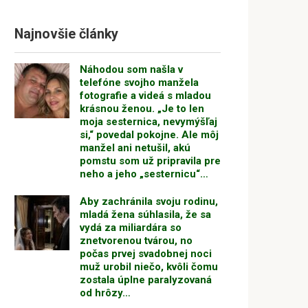
Najnovšie články
Náhodou som našla v
telefóne svojho manžela
fotografie a videá s mladou
krásnou ženou. „Je to len
moja sesternica, nevymýšľaj
si,“ povedal pokojne. Ale môj
manžel ani netušil, akú
pomstu som už pripravila pre
neho a jeho „sesternicu“…
Aby zachránila svoju rodinu,
mladá žena súhlasila, že sa
vydá za miliardára so
znetvorenou tvárou, no
počas prvej svadobnej noci
muž urobil niečo, kvôli čomu
zostala úplne paralyzovaná
od hrôzy…