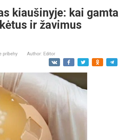
as kiaušinyje: kai gamta
kėtus ir žavimus
e príbehy
Author:
Editor