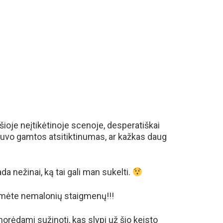
 šioje neįtikėtinoje scenoje, desperatiškai
buvo gamtos atsitiktinumas, ar kažkas daug
da nežinai, ką tai gali man sukelti.
umėte nemalonių staigmenų!!!
 norėdami sužinoti, kas slypi už šio keisto