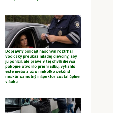
Dopravný policajt naschvál roztrhal
vodičský preukaz mladej dievčiny, aby
ju ponížil, ale práve v tej chvíli dievča
pokojne otvorilo priehradku, vytiahlo
ešte niečo a už o niekoľko sekúnd
neskôr samotný inšpektor zostal úplne
v šoku