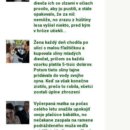
dievča ich so slzami v očiach
prosilo, aby ju pustili, a stále
opakovalo, že za nič
nemôže, no zrazu z húštiny
lesa vyšiel niekto, pred kým
v hrôze utiekli…
Žena každý deň chodila po
ulici s malou fľaštičkou a
kupovala sliny mladých
dievčat, pričom za každú
vzorku platila 5-tisíc dolárov.
Potom tieto sliny tajne
pridávala do vody svojho
syna. Keď sa však konečne
zistilo, prečo to robila, všetci
zostali úplne zhrození
Vyčerpaná matka sa počas
celého letu snažila upokojiť
svoje plačúce bábätko, no
nečakane zaspala na ramene
podráždeného muža vedľa