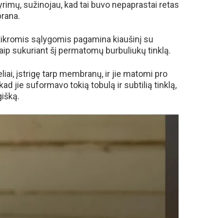
tyrimų, sužinojau, kad tai buvo nepaprastai retas
brana.
m tikromis sąlygomis pagamina kiaušinį su
ip sukuriant šį permatomų burbuliukų tinklą.
eliai, įstrigę tarp membranų, ir jie matomi pro
kad jie suformavo tokią tobulą ir subtilią tinklą,
gišką.