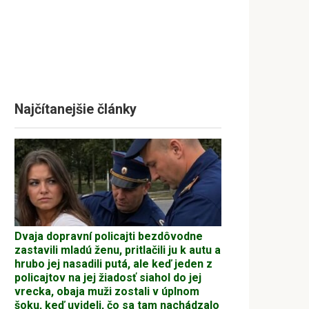
Najčítanejšie články
Dvaja dopravní policajti bezdôvodne
zastavili mladú ženu, pritlačili ju k autu a
hrubo jej nasadili putá, ale keď jeden z
policajtov na jej žiadosť siahol do jej
vrecka, obaja muži zostali v úplnom
šoku, keď uvideli, čo sa tam nachádzalo