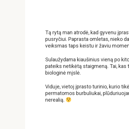
Tą rytą man atrodė, kad gyvenu įprast
pusryčiui. Paprasta omletas, nieko da
veiksmas taps keistu ir žaviu momen
Sulaužydama kiaušinius vieną po kito
pateiks netikėtą staigmeną. Tai, kas 
biologinė mįslė.
Viduje, vietoj įprasto turinio, kurio 
permatomos burbuliukai, plūduriuojant
nerealią.