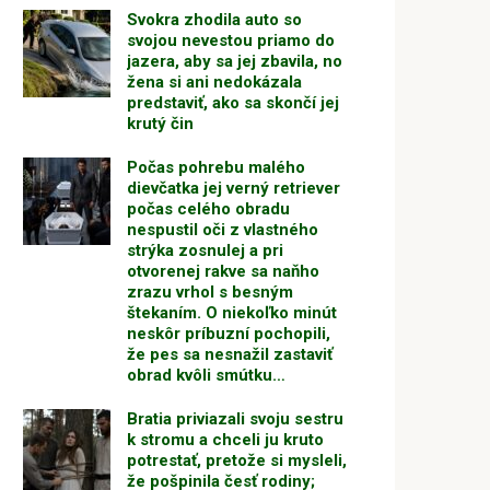
Svokra zhodila auto so
svojou nevestou priamo do
jazera, aby sa jej zbavila, no
žena si ani nedokázala
predstaviť, ako sa skončí jej
krutý čin
Počas pohrebu malého
dievčatka jej verný retriever
počas celého obradu
nespustil oči z vlastného
strýka zosnulej a pri
otvorenej rakve sa naňho
zrazu vrhol s besným
štekaním. O niekoľko minút
neskôr príbuzní pochopili,
že pes sa nesnažil zastaviť
obrad kvôli smútku…
Bratia priviazali svoju sestru
k stromu a chceli ju kruto
potrestať, pretože si mysleli,
že pošpinila česť rodiny;