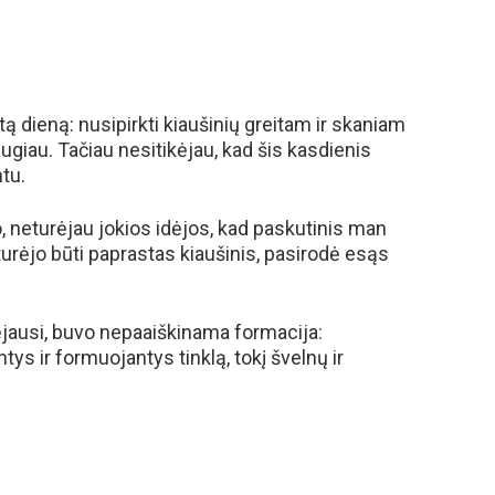
ą dieną: nusipirkti kiaušinių greitam ir skaniam
ugiau. Tačiau nesitikėjau, kad šis kasdienis
tu.
, neturėjau jokios idėjos, kad paskutinis man
turėjo būti paprastas kiaušinis, pasirodė esąs
tikėjausi, buvo nepaaiškinama formacija:
ys ir formuojantys tinklą, tokį švelnų ir