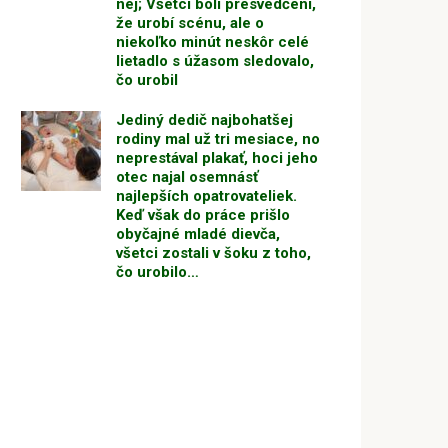
nej; Všetci boli presvedčení,
že urobí scénu, ale o
niekoľko minút neskôr celé
lietadlo s úžasom sledovalo,
čo urobil
Jediný dedič najbohatšej
rodiny mal už tri mesiace, no
neprestával plakať, hoci jeho
otec najal osemnásť
najlepších opatrovateliek.
Keď však do práce prišlo
obyčajné mladé dievča,
všetci zostali v šoku z toho,
čo urobilo…