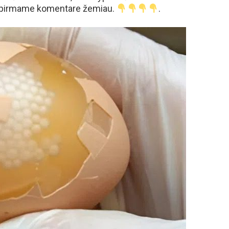
inį pirmame komentare žemiau.
.