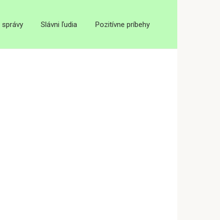
 správy
Slávni ľudia
Pozitívne príbehy