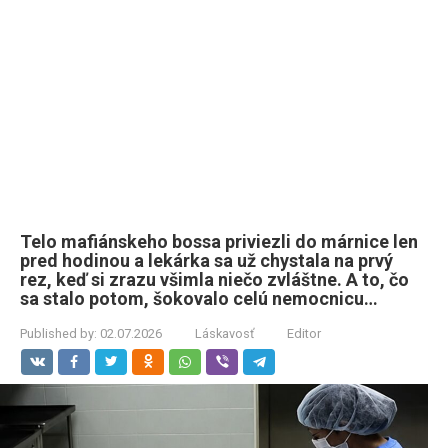
Telo mafiánskeho bossa priviezli do márnice len
pred hodinou a lekárka sa už chystala na prvý
rez, keď si zrazu všimla niečo zvláštne. A to, čo
sa stalo potom, šokovalo celú nemocnicu…
Published by:
02.07.2026
Láskavosť
Editor