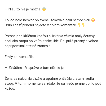
— Nie… to nie je možné.
To, čo bolo neskôr objavené, šokovalo celú nemocnicu
Druhú časť príbehu nájdete v prvom komentári
Presne pod kľúčnou kosťou si lekárka všimla malý čerstvý
bod, ako stopu po veľmi tenkej ihle. Bol príliš presný a vôbec
nepripomínal strelné zranenie.
Emily sa zamračila.
— Zvláštne… V správe o tom nič nie je.
Žena sa naklonila bližšie a opatrne pritlačila prstami vedľa
stopy. V tom momente sa zdalo, že sa niečo jemne pohlo pod
kožou.