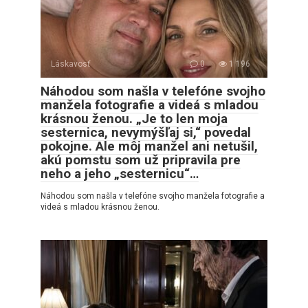
Láskavosť
0
1 196
Náhodou som našla v telefóne svojho
manžela fotografie a videá s mladou
krásnou ženou. „Je to len moja
sesternica, nevymýšľaj si,“ povedal
pokojne. Ale môj manžel ani netušil,
akú pomstu som už pripravila pre
neho a jeho „sesternicu“…
Náhodou som našla v telefóne svojho manžela fotografie a
videá s mladou krásnou ženou.