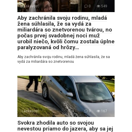
Láskavosť
0
549
Aby zachránila svoju rodinu, mladá
žena súhlasila, že sa vydá za
miliardára so znetvorenou tvárou, no
počas prvej svadobnej noci muž
urobil niečo, kvôli čomu zostala úplne
paralyzovaná od hrôzy…
Aby zachránila svoju rodinu, mladá žena súhlasila, že sa
vydá za miliardára so znetvorenou
Láskavosť
0
167
Svokra zhodila auto so svojou
nevestou priamo do jazera, aby sa jej