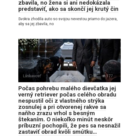
zbavila, no žena si ani nedokázala
predstaviť, ako sa skončí jej krutý čin
Svokra zhodila auto so svojou nevestou priamo do jazera,
aby sa jej zbavila, no
Láskavosť
0
177
Počas pohrebu malého dievčatka jej
verný retriever počas celého obradu
nespustil oči z vlastného strýka
zosnulej a pri otvorenej rakve sa
naňho zrazu vrhol s besným
štekaním. O niekoľko minút neskôr
príbuzní pochopili, že pes sa nesnažil
zastaviť obrad kvôli smútku…