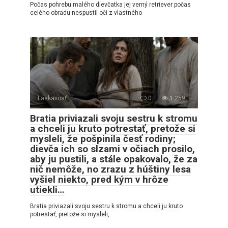
Počas pohrebu malého dievčatka jej verný retriever počas
celého obradu nespustil oči z vlastného
Láskavosť
0
1 259
Bratia priviazali svoju sestru k stromu
a chceli ju kruto potrestať, pretože si
mysleli, že pošpinila česť rodiny;
dievča ich so slzami v očiach prosilo,
aby ju pustili, a stále opakovalo, že za
nič nemôže, no zrazu z húštiny lesa
vyšiel niekto, pred kým v hrôze
utiekli…
Bratia priviazali svoju sestru k stromu a chceli ju kruto
potrestať, pretože si mysleli,