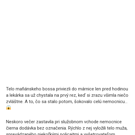
Telo mafiánskeho bossa priviezli do márnice len pred hodinou
a lekárka sa už chystala na prvý rez, keď si zrazu všimla niečo
zvláštne. A to, čo sa stalo potom, šokovalo celú nemocnicu…
Neskoro večer zastavila pri služobnom vchode nemocnice
čierna dodávka bez označenia. Rýchlo z nej vyložili telo muža,
sprevádzaného niekoľkými policajtmi a vyšetrovateľom.