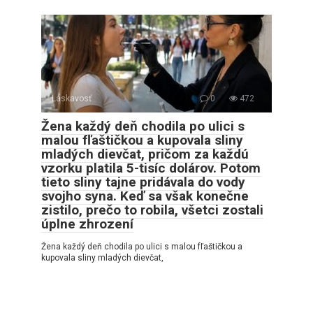
Láskavosť
0
472
Žena každý deň chodila po ulici s
malou fľaštičkou a kupovala sliny
mladých dievčat, pričom za každú
vzorku platila 5-tisíc dolárov. Potom
tieto sliny tajne pridávala do vody
svojho syna. Keď sa však konečne
zistilo, prečo to robila, všetci zostali
úplne zhrození
Žena každý deň chodila po ulici s malou fľaštičkou a
kupovala sliny mladých dievčat,