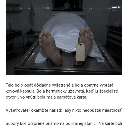
Telo bolo opäť dôkladne vyšetrené a bola opatrne vybratá
kovová kapsula. Bola hermeticky uzavretá. Keď ju špecialisti
otvorili, vo vnútri bola malá pamäťová karta.
Vyšetrovateľ okamžite nariadil, aby nikto neopúšťal miestnosť.
Súbory boli otvorené priamo na policajnej stanici. Na karte boli