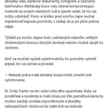
desiatky videí, bankové dokumenty, fotografie a záznamy
telefonátov. Mafiánsky boss roky zbieral kompromitujúci
materiál na svojich vlastných ľudí a zjavne vedel, že ho raz
môžu odstrániť. Preto si krátko pred smrťou tajne nechal
implantovať kapsulu pod kožu, v nádeji, že ju po pitve polícia
nájde.
Týždeň po tomto objave bolo zadržaných niekoľko veľkých
zločineckých bossov, ktorých dovtedy nebolo možné spojiť so
zločinmi.
Keď sa novinári spýtali vyšetrovateľa, čo pomohlo vyriešiť
prípad, len sa usmial a povedal:
— Niekedy jedna malá detailná stopa môže zmeniť celé
vyšetrovanie.
Dr. Emily Carter na ten večer ešte dlho spomínala. Keby sa
ponáhľala a nevšimla si malú stopu po ihle, pamäťová karta by
možno navždy zostala nepovšimnutá a desiatky
nebezpečných zločincov by stále boli na slobode.