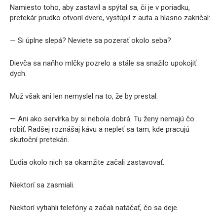
Namiesto toho, aby zastavil a spýtal sa, či je v poriadku,
pretekár prudko otvoril dvere, vystúpil z auta a hlasno zakričal:
— Si úplne slepá? Neviete sa pozerať okolo seba?
Dievča sa naňho mlčky pozrelo a stále sa snažilo upokojiť
dych.
Muž však ani len nemyslel na to, že by prestal.
— Ani ako servírka by si nebola dobrá. Tu ženy nemajú čo
robiť. Radšej roznášaj kávu a nepleť sa tam, kde pracujú
skutoční pretekári.
Ľudia okolo nich sa okamžite začali zastavovať.
Niektorí sa zasmiali.
Niektorí vytiahli telefóny a začali natáčať, čo sa deje.