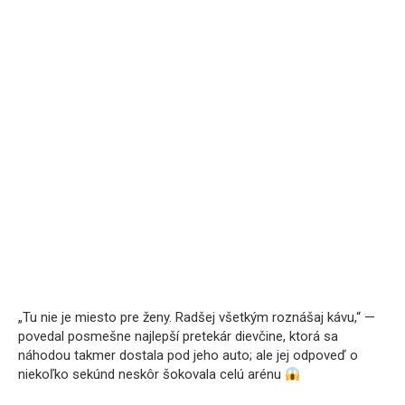
„Tu nie je miesto pre ženy. Radšej všetkým roznášaj kávu,“ —
povedal posmešne najlepší pretekár dievčine, ktorá sa
náhodou takmer dostala pod jeho auto; ale jej odpoveď o
niekoľko sekúnd neskôr šokovala celú arénu