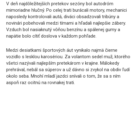
V deň najdôležitejších pretekov sezóny bol autodróm
mimoriadne hlučný. Po celej trati burácali motory, mechanici
naposledy kontrolovali autá, diváci obsadzovali tribúny a
novinári pobehovali medzi tímami a hľadali najlepšie zábery.
Vzduch bol nasiaknutý vôňou benzínu a spálenej gumy a
napätie bolo cítiť doslova v každom pohľade.
Medzi desiatkami športových áut vynikalo najmä čierne
vozidlo s lesklou karosériou. Za volantom sedel muž, ktorého
všetci nazývali najlepším pretekárom v krajine. Málokedy
prehrával, nebál sa súperov a už dávno si zvykol na obdiv ľudí
okolo seba. Mnohí mladí jazdci snívali o tom, že sa s ním
aspoň raz ocitnú na rovnakej trati.