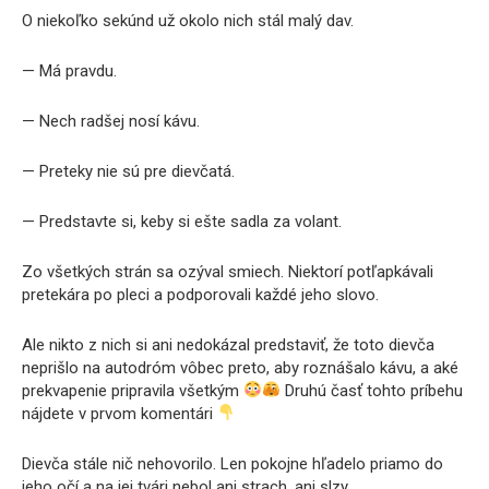
O niekoľko sekúnd už okolo nich stál malý dav.
— Má pravdu.
— Nech radšej nosí kávu.
— Preteky nie sú pre dievčatá.
— Predstavte si, keby si ešte sadla za volant.
Zo všetkých strán sa ozýval smiech. Niektorí potľapkávali
pretekára po pleci a podporovali každé jeho slovo.
Ale nikto z nich si ani nedokázal predstaviť, že toto dievča
neprišlo na autodróm vôbec preto, aby roznášalo kávu, a aké
prekvapenie pripravila všetkým
Druhú časť tohto príbehu
nájdete v prvom komentári
Dievča stále nič nehovorilo. Len pokojne hľadelo priamo do
jeho očí a na jej tvári nebol ani strach, ani slzy.