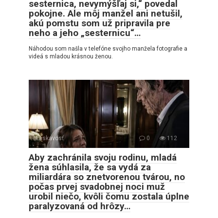
sesternica, nevymýšľaj si,“ povedal
pokojne. Ale môj manžel ani netušil,
akú pomstu som už pripravila pre
neho a jeho „sesternicu“…
Náhodou som našla v telefóne svojho manžela fotografie a
videá s mladou krásnou ženou.
Láskavosť
0
112
Aby zachránila svoju rodinu, mladá
žena súhlasila, že sa vydá za
miliardára so znetvorenou tvárou, no
počas prvej svadobnej noci muž
urobil niečo, kvôli čomu zostala úplne
paralyzovaná od hrôzy…