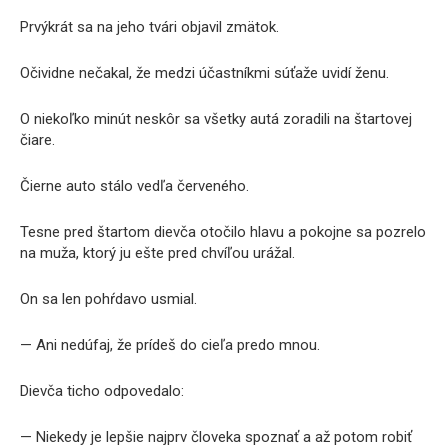
Prvýkrát sa na jeho tvári objavil zmätok.
Očividne nečakal, že medzi účastníkmi súťaže uvidí ženu.
O niekoľko minút neskôr sa všetky autá zoradili na štartovej
čiare.
Čierne auto stálo vedľa červeného.
Tesne pred štartom dievča otočilo hlavu a pokojne sa pozrelo
na muža, ktorý ju ešte pred chvíľou urážal.
On sa len pohŕdavo usmial.
— Ani nedúfaj, že prídeš do cieľa predo mnou.
Dievča ticho odpovedalo:
— Niekedy je lepšie najprv človeka spoznať a až potom robiť