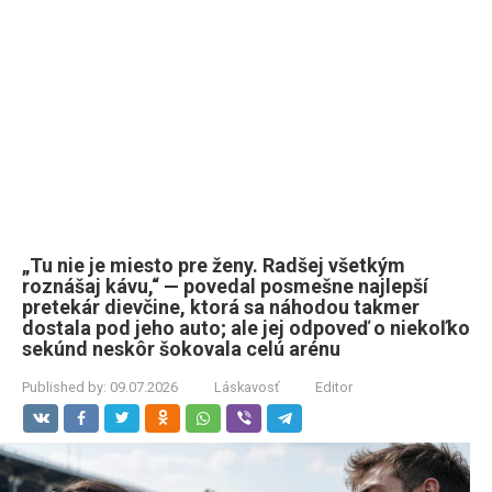
„Tu nie je miesto pre ženy. Radšej všetkým
roznášaj kávu,“ — povedal posmešne najlepší
pretekár dievčine, ktorá sa náhodou takmer
dostala pod jeho auto; ale jej odpoveď o niekoľko
sekúnd neskôr šokovala celú arénu
Published by:
09.07.2026
Láskavosť
Editor