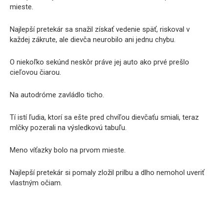
mieste.
Najlepší pretekár sa snažil získať vedenie späť, riskoval v
každej zákrute, ale dievča neurobilo ani jednu chybu.
O niekoľko sekúnd neskôr práve jej auto ako prvé prešlo
cieľovou čiarou.
Na autodróme zavládlo ticho.
Tí istí ľudia, ktorí sa ešte pred chvíľou dievčaťu smiali, teraz
mlčky pozerali na výsledkovú tabuľu.
Meno víťazky bolo na prvom mieste.
Najlepší pretekár si pomaly zložil prilbu a dlho nemohol uveriť
vlastným očiam.