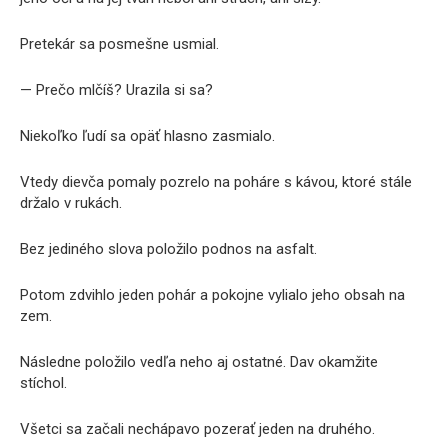
Pretekár sa posmešne usmial.
— Prečo mlčíš? Urazila si sa?
Niekoľko ľudí sa opäť hlasno zasmialo.
Vtedy dievča pomaly pozrelo na poháre s kávou, ktoré stále
držalo v rukách.
Bez jediného slova položilo podnos na asfalt.
Potom zdvihlo jeden pohár a pokojne vylialo jeho obsah na
zem.
Následne položilo vedľa neho aj ostatné. Dav okamžite
stíchol.
Všetci sa začali nechápavo pozerať jeden na druhého.