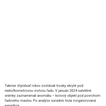
Takmer štyridsať rokov zostávali trosky skryté pod
niekoľkometrovou vrstvou ľadu. V januári 2024 satelitné
snímky zaznamenali anomáliu – kovový objekt pod povrchom
ľadového masívu. Po analýze súradníc bola zorganizovaná
expedícia.