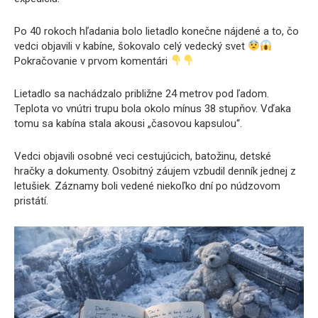
Po 40 rokoch hľadania bolo lietadlo konečne nájdené a to, čo
vedci objavili v kabíne, šokovalo celý vedecký svet
Pokračovanie v prvom komentári
Lietadlo sa nachádzalo približne 24 metrov pod ľadom.
Teplota vo vnútri trupu bola okolo mínus 38 stupňov. Vďaka
tomu sa kabína stala akousi „časovou kapsulou“.
Vedci objavili osobné veci cestujúcich, batožinu, detské
hračky a dokumenty. Osobitný záujem vzbudil denník jednej z
letušiek. Záznamy boli vedené niekoľko dní po núdzovom
pristátí.