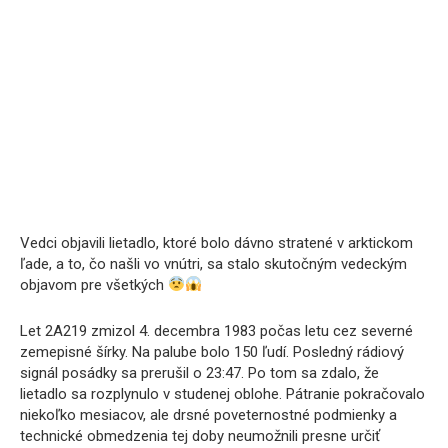
Vedci objavili lietadlo, ktoré bolo dávno stratené v arktickom
ľade, a to, čo našli vo vnútri, sa stalo skutočným vedeckým
objavom pre všetkých
Let 2A219 zmizol 4. decembra 1983 počas letu cez severné
zemepisné šírky. Na palube bolo 150 ľudí. Posledný rádiový
signál posádky sa prerušil o 23:47. Po tom sa zdalo, že
lietadlo sa rozplynulo v studenej oblohe. Pátranie pokračovalo
niekoľko mesiacov, ale drsné poveternostné podmienky a
technické obmedzenia tej doby neumožnili presne určiť