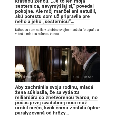
krásnou ženou. „Je to len moja
sesternica, nevymýšľaj si,“ povedal
pokojne. Ale môj manžel ani netušil,
akú pomstu som už pripravila pre
neho a jeho „sesternicu“…
Náhodou som našla v telefóne svojho manžela fotografie a
videá s mladou krásnou ženou.
Láskavosť
0
565
Aby zachránila svoju rodinu, mladá
žena súhlasila, že sa vydá za
miliardára so znetvorenou tvárou, no
počas prvej svadobnej noci muž
urobil niečo, kvôli čomu zostala úplne
paralyzovaná od hrôzy…