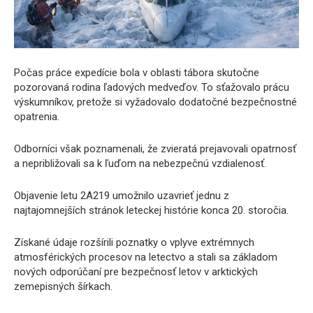
Počas práce expedície bola v oblasti tábora skutočne
pozorovaná rodina ľadových medveďov. To sťažovalo prácu
výskumníkov, pretože si vyžadovalo dodatočné bezpečnostné
opatrenia.
Odborníci však poznamenali, že zvieratá prejavovali opatrnosť
a nepribližovali sa k ľuďom na nebezpečnú vzdialenosť.
Objavenie letu 2A219 umožnilo uzavrieť jednu z
najtajomnejších stránok leteckej histórie konca 20. storočia.
Získané údaje rozšírili poznatky o vplyve extrémnych
atmosférických procesov na letectvo a stali sa základom
nových odporúčaní pre bezpečnosť letov v arktických
zemepisných šírkach.