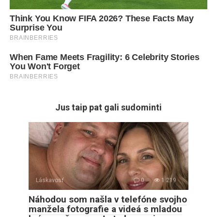
Jus taip pat gali sudominti
Láskavosť
0
1 219
Náhodou som našla v telefóne svojho
manžela fotografie a videá s mladou