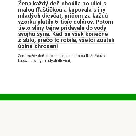
Žena každý deň chodila po ulici s
malou fľaštičkou a kupovala sliny
mladých dievčat, pričom za každú
vzorku platila 5-tisíc dolárov. Potom
tieto sliny tajne pridávala do vody
svojho syna. Keď sa však konečne
zistilo, prečo to robila, všetci zostali
úplne zhrození
Žena každý deň chodila po ulici s malou fľaštičkou a
kupovala sliny mladých dievčat,
© 2026 Pozitívne príbehy
Privatumo politika
|
Slapukų politika
|
DMCA
|
Svetainės
schema
|
Susisiekimo forma
Visos teisės saugomos. Cituojant būtina nuoroda į mūsų