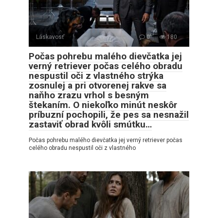
Láskavosť
0
180
Počas pohrebu malého dievčatka jej
verný retriever počas celého obradu
nespustil oči z vlastného strýka
zosnulej a pri otvorenej rakve sa
naňho zrazu vrhol s besným
štekaním. O niekoľko minút neskôr
príbuzní pochopili, že pes sa nesnažil
zastaviť obrad kvôli smútku…
Počas pohrebu malého dievčatka jej verný retriever počas
celého obradu nespustil oči z vlastného