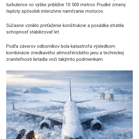
turbulence vo výške približne 10 500 metrov. Prudké zmeny
teploty spôsobili intenzívne namŕzanie motorov.
Súčasne vzniklo preťaženie konštrukcie a posádka stratila
schopnosť stabilizovať let.
Podľa záverov odborníkov bola katastrofa výsledkom
kombinácie zriedkavého atmosférického javu a technickej
zraniteľnosti lietadla voči takýmto podmienkam.