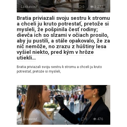
Láskavosť
0
1 272
Bratia priviazali svoju sestru k stromu
a chceli ju kruto potrestať, pretože si
mysleli, že pošpinila česť rodiny;
dievča ich so slzami v očiach prosilo,
aby ju pustili, a stále opakovalo, že za
nič nemôže, no zrazu z húštiny lesa
vyšiel niekto, pred kým v hrôze
utiekli…
Bratia priviazali svoju sestru k stromu a chceli ju kruto
potrestať, pretože si mysleli,
Láskavosť
0
476