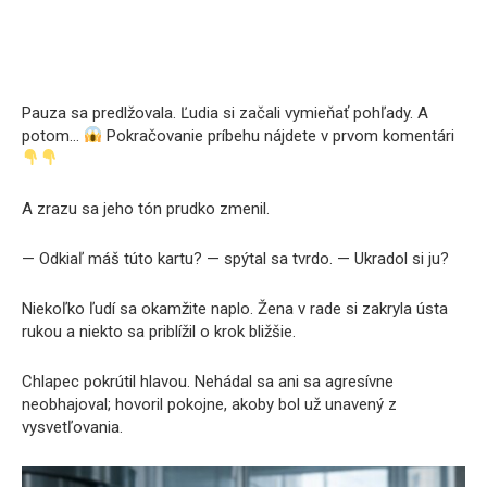
Pauza sa predlžovala. Ľudia si začali vymieňať pohľady. A
potom…
Pokračovanie príbehu nájdete v prvom komentári
A zrazu sa jeho tón prudko zmenil.
— Odkiaľ máš túto kartu? — spýtal sa tvrdo. — Ukradol si ju?
Niekoľko ľudí sa okamžite naplo. Žena v rade si zakryla ústa
rukou a niekto sa priblížil o krok bližšie.
Chlapec pokrútil hlavou. Nehádal sa ani sa agresívne
neobhajoval; hovoril pokojne, akoby bol už unavený z
vysvetľovania.