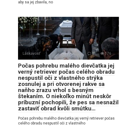
aby sa jej zbavila, no
Láskavosť
0
176
Počas pohrebu malého dievčatka jej
verný retriever počas celého obradu
nespustil oči z vlastného strýka
zosnulej a pri otvorenej rakve sa
naňho zrazu vrhol s besným
štekaním. O niekoľko minút neskôr
príbuzní pochopili, že pes sa nesnažil
zastaviť obrad kvôli smútku…
Počas pohrebu malého dievčatka jej verný retriever počas
celého obradu nespustil oči z vlastného