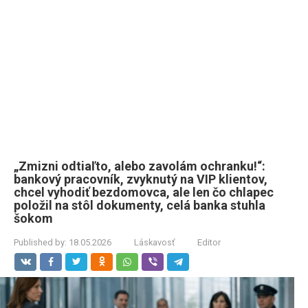
„Zmizni odtiaľto, alebo zavolám ochranku!“:
bankový pracovník, zvyknutý na VIP klientov,
chcel vyhodiť bezdomovca, ale len čo chlapec
položil na stôl dokumenty, celá banka stuhla
šokom
Published by:
18.05.2026
Láskavosť
Editor