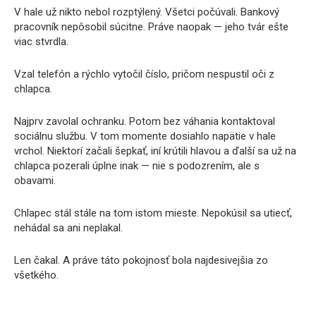
V hale už nikto nebol rozptýlený. Všetci počúvali. Bankový
pracovník nepôsobil súcitne. Práve naopak — jeho tvár ešte
viac stvrdla.
Vzal telefón a rýchlo vytočil číslo, pričom nespustil oči z
chlapca.
Najprv zavolal ochranku. Potom bez váhania kontaktoval
sociálnu službu. V tom momente dosiahlo napätie v hale
vrchol. Niektorí začali šepkať, iní krútili hlavou a ďalší sa už na
chlapca pozerali úplne inak — nie s podozrením, ale s
obavami.
Chlapec stál stále na tom istom mieste. Nepokúsil sa utiecť,
nehádal sa ani neplakal.
Len čakal. A práve táto pokojnosť bola najdesivejšia zo
všetkého.