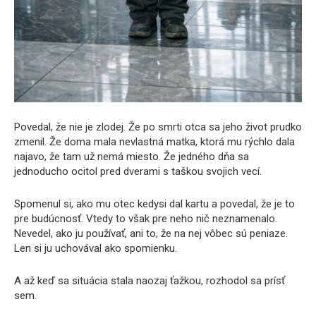
Povedal, že nie je zlodej. Že po smrti otca sa jeho život prudko
zmenil. Že doma mala nevlastná matka, ktorá mu rýchlo dala
najavo, že tam už nemá miesto. Že jedného dňa sa
jednoducho ocitol pred dverami s taškou svojich vecí.
Spomenul si, ako mu otec kedysi dal kartu a povedal, že je to
pre budúcnosť. Vtedy to však pre neho nič neznamenalo.
Nevedel, ako ju používať, ani to, že na nej vôbec sú peniaze.
Len si ju uchovával ako spomienku.
A až keď sa situácia stala naozaj ťažkou, rozhodol sa prísť
sem.