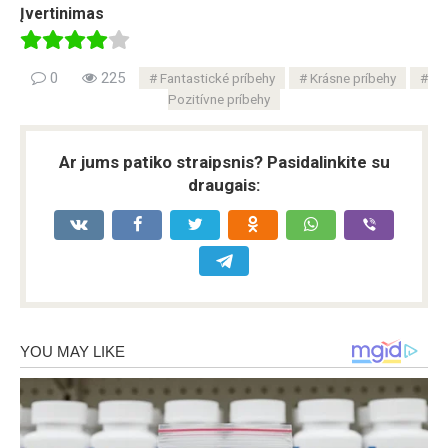
Įvertinimas
0
225
Fantastické príbehy
Krásne príbehy
Pozitívne príbehy
Ar jums patiko straipsnis? Pasidalinkite su
draugais: