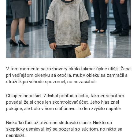
V tom momente sa rozhovory okolo takmer úplne utíšili. Žena
pri vedľajšom okienku sa otočila, muž v obleku sa zamračil a
strážnik pri vchode spozornel, no nezasiahol.
Chlapec neodišiel. Zdvihol pohľad a ticho, takmer šepotom
povedal, že si chce len skontrolovať účet. Jeho hlas znel
pokojne, ale bolo v ňom cítiť únavu. To len zvýšilo napätie.
Niekoľko ľudí už otvorene sledovalo dianie. Niekto sa
skepticky usmieval, iný sa pozeral so súcitom, no nikto sa
nepriblížil.