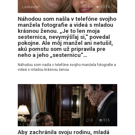
Láskavosť
0
1 174
Náhodou som našla v telefóne svojho
manžela fotografie a videá s mladou
krásnou ženou. „Je to len moja
sesternica, nevymýšľaj si,“ povedal
pokojne. Ale môj manžel ani netušil,
akú pomstu som už pripravila pre
neho a jeho „sesternicu“…
Náhodou som našla v telefóne svojho manžela fotografie a
videá s mladou krásnou ženou.
Láskavosť
0
515
Aby zachránila svoju rodinu, mladá