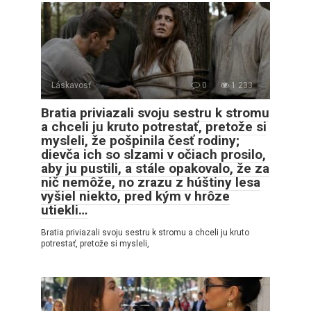
Láskavosť
0
1 233
Bratia priviazali svoju sestru k stromu
a chceli ju kruto potrestať, pretože si
mysleli, že pošpinila česť rodiny;
dievča ich so slzami v očiach prosilo,
aby ju pustili, a stále opakovalo, že za
nič nemôže, no zrazu z húštiny lesa
vyšiel niekto, pred kým v hrôze
utiekli…
Bratia priviazali svoju sestru k stromu a chceli ju kruto
potrestať, pretože si mysleli,