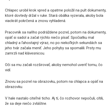
Chlapec urobil krok vpred a opatrne položil na pult dokumenty,
ktoré dovtedy držal v ruke. Stará obálka vyzerala, akoby bola
viackrát pokrčená a znovu vyhladená.
Pracovník sa naňho podráždene pozrel, potom na dokumenty,
opäť si sadol a začal rýchlo niečo písať. Spočiatku mal
chladný a ľahostajný výraz, no po niekoľkých sekundách sa
jeho tvár začala meniť. Jeho pohyby sa spomalili. Prsty mu
zamrzli nad klávesnicou.
Oči sa mu začali rozširovať, akoby nemohol uveriť tomu, čo
vidí.
Znovu sa pozrel na obrazovku, potom na chlapca a opäť na
obrazovku.
V hale nastalo citeľné ticho. Aj tí, čo rozhovor nepočuli, cítili,
že sa deje niečo zvláštne.