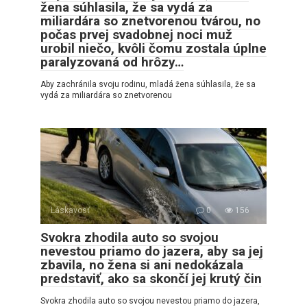
žena súhlasila, že sa vydá za
miliardára so znetvorenou tvárou, no
počas prvej svadobnej noci muž
urobil niečo, kvôli čomu zostala úplne
paralyzovaná od hrôzy…
Aby zachránila svoju rodinu, mladá žena súhlasila, že sa
vydá za miliardára so znetvorenou
Láskavosť
0
156
Svokra zhodila auto so svojou
nevestou priamo do jazera, aby sa jej
zbavila, no žena si ani nedokázala
predstaviť, ako sa skončí jej krutý čin
Svokra zhodila auto so svojou nevestou priamo do jazera,