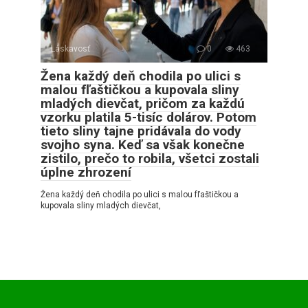
Láskavosť
0
463
Žena každý deň chodila po ulici s
malou fľaštičkou a kupovala sliny
mladých dievčat, pričom za každú
vzorku platila 5-tisíc dolárov. Potom
tieto sliny tajne pridávala do vody
svojho syna. Keď sa však konečne
zistilo, prečo to robila, všetci zostali
úplne zhrození
Žena každý deň chodila po ulici s malou fľaštičkou a
kupovala sliny mladých dievčat,