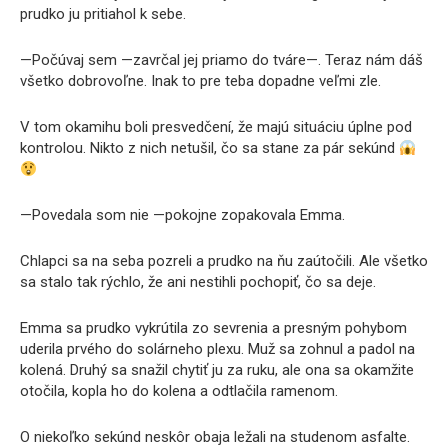
prudko ju pritiahol k sebe.
—Počúvaj sem —zavrčal jej priamo do tváre—. Teraz nám dáš
všetko dobrovoľne. Inak to pre teba dopadne veľmi zle.
V tom okamihu boli presvedčení, že majú situáciu úplne pod
kontrolou. Nikto z nich netušil, čo sa stane za pár sekúnd
—Povedala som nie —pokojne zopakovala Emma.
Chlapci sa na seba pozreli a prudko na ňu zaútočili. Ale všetko
sa stalo tak rýchlo, že ani nestihli pochopiť, čo sa deje.
Emma sa prudko vykrútila zo sevrenia a presným pohybom
uderila prvého do solárneho plexu. Muž sa zohnul a padol na
kolená. Druhý sa snažil chytiť ju za ruku, ale ona sa okamžite
otočila, kopla ho do kolena a odtlačila ramenom.
O niekoľko sekúnd neskôr obaja ležali na studenom asfalte.