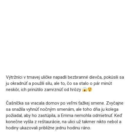
Výtržníci v tmavej uličke napadli bezbranné dievča, pokúsili sa
ju okradnúť a použili silu, ale to, čo sa stalo o pár minút
neskôr, ich prinútilo zamrznúť od hrôzy
Čašníčka sa vracala domov po veľmi ťažkej smene. Zvyčajne
sa snažila vyhnúť nočným smenám, ale toho dňa ju kolega
požiadal, aby ho zastúpila, a Emma nemohla odmietnuť. Keď
konečne vyšla z reštaurácie, na ulici už takmer nikto nebol a
hodiny ukazovali približne jednu hodinu ráno.