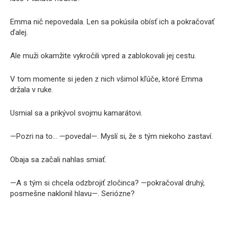
Emma nič nepovedala. Len sa pokúsila obísť ich a pokračovať
ďalej.
Ale muži okamžite vykročili vpred a zablokovali jej cestu.
V tom momente si jeden z nich všimol kľúče, ktoré Emma
držala v ruke.
Usmial sa a prikývol svojmu kamarátovi.
—Pozri na to… —povedal—. Myslí si, že s tým niekoho zastaví.
Obaja sa začali nahlas smiať.
—A s tým si chcela odzbrojiť zločinca? —pokračoval druhý,
posmešne naklonil hlavu—. Seriózne?