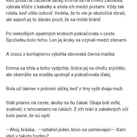
Keď prišla na začiatok uličky, Emma sa na chvíľu zastavila,
vybrala kľúče z kabelky a stisla ich medzi prstami. Vždy tak
robila, keď cítila úzkosť. Vedela, že to nie je skutočná zbraň,
ale aspoň jej to dávalo pocit, že sa môže brániť.
Po niekoľkých opatrných krokoch pokračovala v ceste.
Spočiatku bolo ticho. Len jej kroky sa ozývali medzi stenami.
A zrazu z kontajnerov vybehla obrovská čierna mačka.
Emma sa trhla a ticho vydýchla. Srdce jej na chvíľu zrýchlilo,
ale okamžite sa snažila upokojiť a pokračovala ďalej.
Bola už takmer v polovici uličky, keď z tmy vyšli dvaja muži.
Stáli priamo na ceste, akoby na ňu čakali. Obaja boli veľkí,
svalnatí, s tetovaniami na rukách. Z ich tvárí a zakalených očí
bolo jasné, že sú opití.
—Ahoj, kráska… —vytiahol jeden, krivo sa usmievajúc—. Kam
ideš v takúto hodinu?