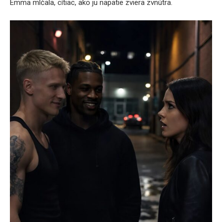
Emma mlčala, cítiac, ako ju napätie zviera zvnútra.