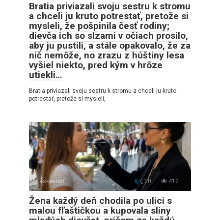
Bratia priviazali svoju sestru k stromu
a chceli ju kruto potrestať, pretože si
mysleli, že pošpinila česť rodiny;
dievča ich so slzami v očiach prosilo,
aby ju pustili, a stále opakovalo, že za
nič nemôže, no zrazu z húštiny lesa
vyšiel niekto, pred kým v hrôze
utiekli…
Bratia priviazali svoju sestru k stromu a chceli ju kruto
potrestať, pretože si mysleli,
Láskavosť
0
412
Žena každý deň chodila po ulici s
malou fľaštičkou a kupovala sliny