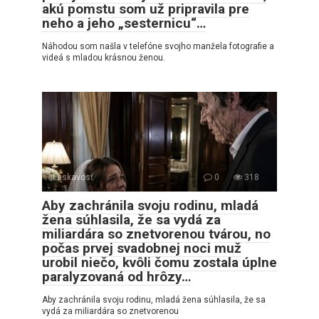
akú pomstu som už pripravila pre
neho a jeho „sesternicu“…
Náhodou som našla v telefóne svojho manžela fotografie a
videá s mladou krásnou ženou.
Láskavosť
0
318
Aby zachránila svoju rodinu, mladá
žena súhlasila, že sa vydá za
miliardára so znetvorenou tvárou, no
počas prvej svadobnej noci muž
urobil niečo, kvôli čomu zostala úplne
paralyzovaná od hrôzy…
Aby zachránila svoju rodinu, mladá žena súhlasila, že sa
vydá za miliardára so znetvorenou