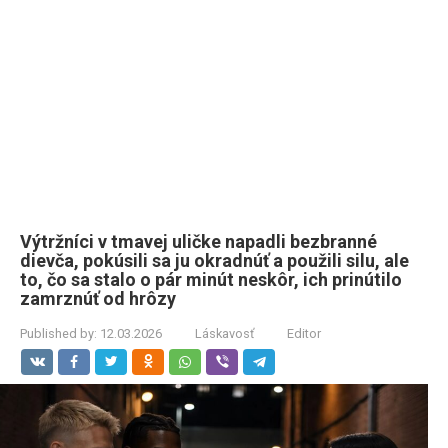
Výtržníci v tmavej uličke napadli bezbranné
dievča, pokúsili sa ju okradnúť a použili silu, ale
to, čo sa stalo o pár minút neskôr, ich prinútilo
zamrznúť od hrôzy
Published by:
12.03.2026
Láskavosť
Editor