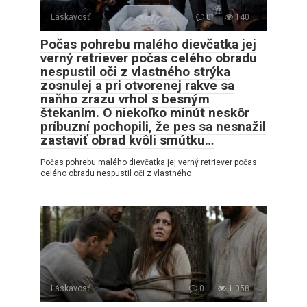
Láskavosť
0
140
Počas pohrebu malého dievčatka jej
verný retriever počas celého obradu
nespustil oči z vlastného strýka
zosnulej a pri otvorenej rakve sa
naňho zrazu vrhol s besným
štekaním. O niekoľko minút neskôr
príbuzní pochopili, že pes sa nesnažil
zastaviť obrad kvôli smútku…
Počas pohrebu malého dievčatka jej verný retriever počas
celého obradu nespustil oči z vlastného
Láskavosť
0
1 058