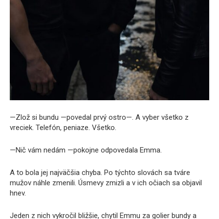
—Zlož si bundu —povedal prvý ostro—. A vyber všetko z
vreciek. Telefón, peniaze. Všetko.
—Nič vám nedám —pokojne odpovedala Emma.
A to bola jej najväčšia chyba. Po týchto slovách sa tváre
mužov náhle zmenili. Úsmevy zmizli a v ich očiach sa objavil
hnev.
Jeden z nich vykročil bližšie, chytil Emmu za golier bundy a