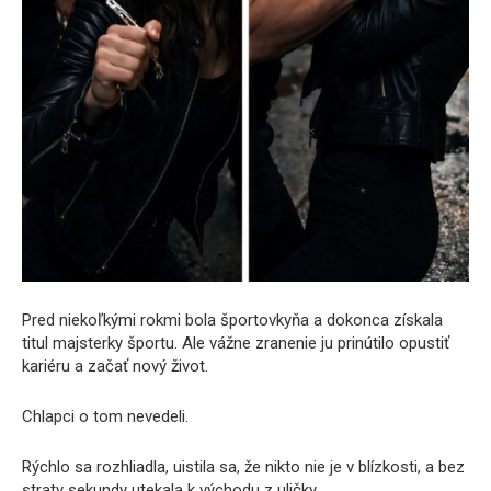
Pred niekoľkými rokmi bola športovkyňa a dokonca získala
titul majsterky športu. Ale vážne zranenie ju prinútilo opustiť
kariéru a začať nový život.
Chlapci o tom nevedeli.
Rýchlo sa rozhliadla, uistila sa, že nikto nie je v blízkosti, a bez
straty sekundy utekala k východu z uličky.