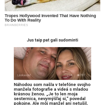
Jus taip pat gali sudominti
Láskavosť
0
707
Náhodou som našla v telefóne svojho
manžela fotografie a videá s mladou
krásnou ženou. „Je to len moja
sesternica, nevymýšľaj si,“ povedal
pokojne. Ale môj manžel ani netušil,