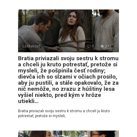
Láskavosť
0
343
Bratia priviazali svoju sestru k stromu
a chceli ju kruto potrestať, pretože si
mysleli, že pošpinila česť rodiny;
dievča ich so slzami v očiach prosilo,
aby ju pustili, a stále opakovalo, že za
nič nemôže, no zrazu z húštiny lesa
vyšiel niekto, pred kým v hrôze
utiekli…
Bratia priviazali svoju sestru k stromu a chceli ju kruto
potrestať, pretože si mysleli,