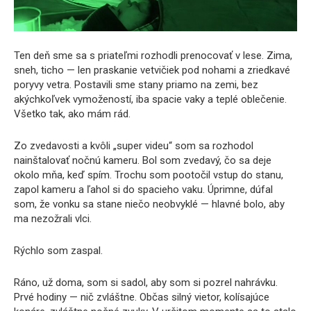
Ten deň sme sa s priateľmi rozhodli prenocovať v lese. Zima,
sneh, ticho — len praskanie vetvičiek pod nohami a zriedkavé
poryvy vetra. Postavili sme stany priamo na zemi, bez
akýchkoľvek vymožeností, iba spacie vaky a teplé oblečenie.
Všetko tak, ako mám rád.
Zo zvedavosti a kvôli „super videu“ som sa rozhodol
nainštalovať nočnú kameru. Bol som zvedavý, čo sa deje
okolo mňa, keď spím. Trochu som pootočil vstup do stanu,
zapol kameru a ľahol si do spacieho vaku. Úprimne, dúfal
som, že vonku sa stane niečo neobvyklé — hlavné bolo, aby
ma nezožrali vlci.
Rýchlo som zaspal.
Ráno, už doma, som si sadol, aby som si pozrel nahrávku.
Prvé hodiny — nič zvláštne. Občas silný vietor, kolísajúce