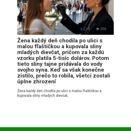
Láskavosť
0
206
Žena každý deň chodila po ulici s
malou fľaštičkou a kupovala sliny
mladých dievčat, pričom za každú
vzorku platila 5-tisíc dolárov. Potom
tieto sliny tajne pridávala do vody
svojho syna. Keď sa však konečne
zistilo, prečo to robila, všetci zostali
úplne zhrození
Žena každý deň chodila po ulici s malou fľaštičkou a
kupovala sliny mladých dievčat,