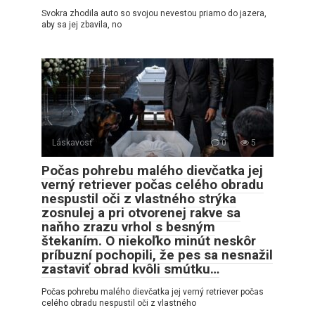
Svokra zhodila auto so svojou nevestou priamo do jazera,
aby sa jej zbavila, no
Láskavosť
0
5
Počas pohrebu malého dievčatka jej
verný retriever počas celého obradu
nespustil oči z vlastného strýka
zosnulej a pri otvorenej rakve sa
naňho zrazu vrhol s besným
štekaním. O niekoľko minút neskôr
príbuzní pochopili, že pes sa nesnažil
zastaviť obrad kvôli smútku…
Počas pohrebu malého dievčatka jej verný retriever počas
celého obradu nespustil oči z vlastného