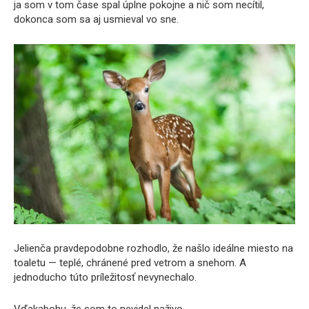
ja som v tom čase spal úplne pokojne a nič som necítil,
dokonca som sa aj usmieval vo sne.
Jelienča pravdepodobne rozhodlo, že našlo ideálne miesto na
toaletu — teplé, chránené pred vetrom a snehom. A
jednoducho túto príležitosť nevynechalo.
Vďakabohu, že som to nevidel naživo.