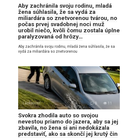
Aby zachránila svoju rodinu, mladá
žena súhlasila, že sa vydá za
miliardára so znetvorenou tvárou, no
počas prvej svadobnej noci muž
urobil niečo, kvôli čomu zostala úplne
paralyzovaná od hrôzy…
Aby zachránila svoju rodinu, mladá žena súhlasila, že sa
vydá za miliardára so znetvorenou
Láskavosť
0
11
Svokra zhodila auto so svojou
nevestou priamo do jazera, aby sa jej
zbavila, no žena si ani nedokázala
predstaviť, ako sa skončí jej krutý čin