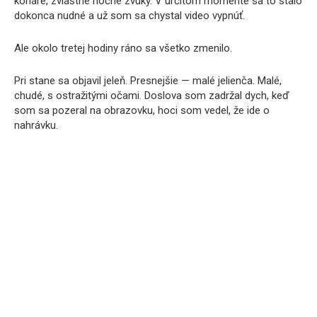
konáre, zvláštne nočné zvuky. V určitom momente sa to stalo
dokonca nudné a už som sa chystal video vypnúť.
Ale okolo tretej hodiny ráno sa všetko zmenilo.
Pri stane sa objavil jeleň. Presnejšie — malé jelienča. Malé,
chudé, s ostražitými očami. Doslova som zadržal dych, keď
som sa pozeral na obrazovku, hoci som vedel, že ide o
nahrávku.