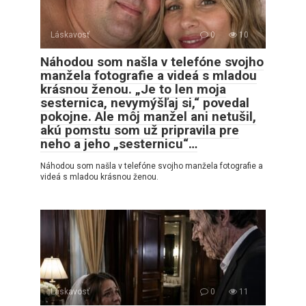
Láskavosť
0
10
Náhodou som našla v telefóne svojho
manžela fotografie a videá s mladou
krásnou ženou. „Je to len moja
sesternica, nevymýšľaj si,“ povedal
pokojne. Ale môj manžel ani netušil,
akú pomstu som už pripravila pre
neho a jeho „sesternicu“…
Náhodou som našla v telefóne svojho manžela fotografie a
videá s mladou krásnou ženou.
Láskavosť
0
11