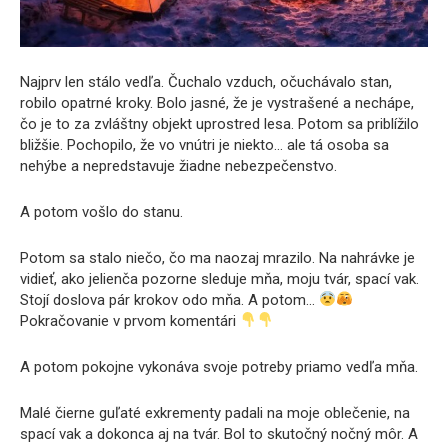
Najprv len stálo vedľa. Čuchalo vzduch, očuchávalo stan,
robilo opatrné kroky. Bolo jasné, že je vystrašené a nechápe,
čo je to za zvláštny objekt uprostred lesa. Potom sa priblížilo
bližšie. Pochopilo, že vo vnútri je niekto… ale tá osoba sa
nehýbe a nepredstavuje žiadne nebezpečenstvo.
A potom vošlo do stanu.
Potom sa stalo niečo, čo ma naozaj mrazilo. Na nahrávke je
vidieť, ako jelienča pozorne sleduje mňa, moju tvár, spací vak.
Stojí doslova pár krokov odo mňa. A potom…
Pokračovanie v prvom komentári
A potom pokojne vykonáva svoje potreby priamo vedľa mňa.
Malé čierne guľaté exkrementy padali na moje oblečenie, na
spací vak a dokonca aj na tvár. Bol to skutočný nočný môr. A