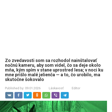
Zo zvedavosti som sa rozhodol nainštalovať
nočnú kameru, aby som videl, čo sa deje okolo
mňa, kým spím v stane uprostred lesa; v noci ku
mne prišlo malé jelienča — a to, čo urobilo, ma
skutočne šokovalo
Published by:
09.01.2026
Láskavosť
Editor