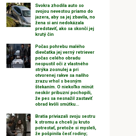
Svokra zhodila auto so
svojou nevestou priamo do
jazera, aby sa jej zbavila, no
žena si ani nedokázala
predstaviť, ako sa skončí jej
krutý čin
Počas pohrebu malého
dievčatka jej verný retriever
počas celého obradu
nespustil oči z vlastného
strýka zosnulej a pri
otvorenej rakve sa naňho
zrazu vrhol s besným
štekaním. O niekoľko minút
neskôr príbuzní pochopili,
že pes sa nesnažil zastaviť
obrad kvôli smútku…
Bratia priviazali svoju sestru
k stromu a chceli ju kruto
potrestať, pretože si mysleli,
že pošpinila česť rodiny;