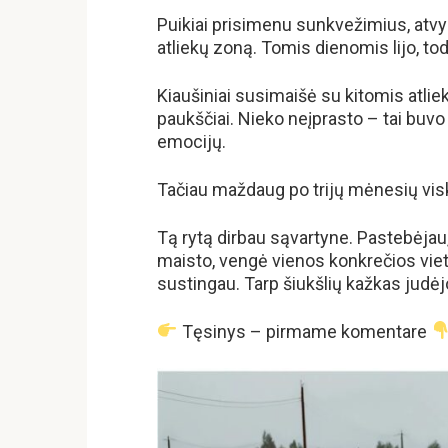
Puikiai prisimenu sunkvežimius, atvy
atliekų zoną. Tomis dienomis lijo, tod
Kiaušiniai susimaišė su kitomis atliek
paukščiai. Nieko neįprasto – tai buv
emocijų.
Tačiau maždaug po trijų mėnesių visk
Tą rytą dirbau sąvartyne. Pastebėjau,
maisto, vengė vienos konkrečios viet
sustingau. Tarp šiukšlių kažkas judėj
Tęsinys – pirmame komentare