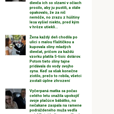
dievča ich so slzami v očiach
prosilo, aby ju pustili, a stále
opakovalo, že za nič
nemôže, no zrazu z húštiny
lesa vyšiel niekto, pred kým
v hrôze utiekli…
Žena každý deň chodila po
ulici s malou fľaštičkou a
kupovala sliny mladých
dievčat, pričom za každú
vzorku platila 5-tisíc dolárov.
Potom tieto sliny tajne
pridávala do vody svojho
syna. Keď sa však konečne
zistilo, prečo to robila, všetci
zostali úplne zhrození
Vyčerpaná matka sa počas
celého letu snažila upokojiť
svoje plačúce bábätko, no
nečakane zaspala na ramene
podráždeného muža vedľa