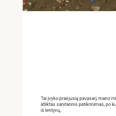
Tai įvyko praėjusią pavasarį, mano 
atliktas sanitarinis patikrinimas, po 
iš lentynų.