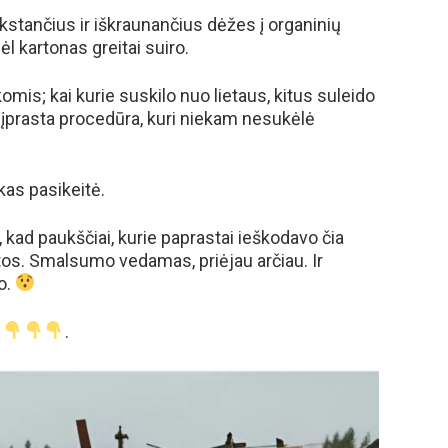
kstančius ir iškraunančius dėžes į organinių
ėl kartonas greitai suiro.
omis; kai kurie suskilo nuo lietaus, kitus suleido
o įprasta procedūra, kuri niekam nesukėlė
as pasikeitė.
 kad paukščiai, kurie paprastai ieškodavo čia
os. Smalsumo vedamas, priėjau arčiau. Ir
o.
.