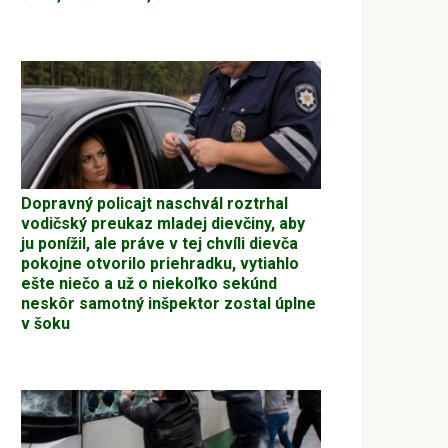
Dopravný policajt naschvál roztrhal
vodičský preukaz mladej dievčiny, aby
ju ponížil, ale práve v tej chvíli dievča
pokojne otvorilo priehradku, vytiahlo
ešte niečo a už o niekoľko sekúnd
neskôr samotný inšpektor zostal úplne
v šoku