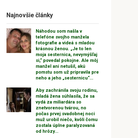
Najnovšie články
Náhodou som našla v
telefóne svojho manžela
fotografie a videá s mladou
krásnou ženou. „Je to len
moja sesternica, nevymýšľaj
si,“ povedal pokojne. Ale môj
manžel ani netušil, akú
pomstu som už pripravila pre
neho a jeho „sesternicu“…
Aby zachránila svoju rodinu,
mladá žena súhlasila, že sa
vydá za miliardára so
znetvorenou tvárou, no
počas prvej svadobnej noci
muž urobil niečo, kvôli čomu
zostala úplne paralyzovaná
od hrôzy…