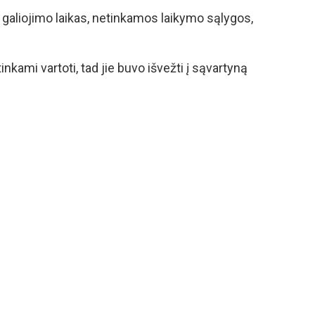
 galiojimo laikas, netinkamos laikymo sąlygos,
inkami vartoti, tad jie buvo išvežti į sąvartyną