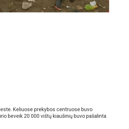
mieste. Keliuose prekybos centruose buvo
kurio beveik 20 000 vištų kiaušinių buvo pašalinta