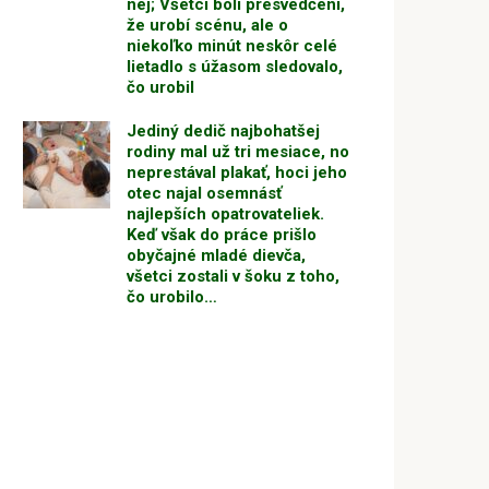
nej; Všetci boli presvedčení,
že urobí scénu, ale o
niekoľko minút neskôr celé
lietadlo s úžasom sledovalo,
čo urobil
Jediný dedič najbohatšej
rodiny mal už tri mesiace, no
neprestával plakať, hoci jeho
otec najal osemnásť
najlepších opatrovateliek.
Keď však do práce prišlo
obyčajné mladé dievča,
všetci zostali v šoku z toho,
čo urobilo…