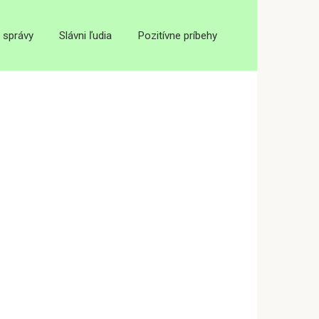
 správy
Slávni ľudia
Pozitívne príbehy