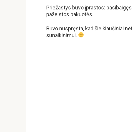
Priežastys buvo įprastos: pasibaigęs
pažeistos pakuotės.
Buvo nuspręsta, kad šie kiaušiniai net
sunaikinimui.