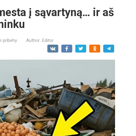
mesta į sąvartyną… ir aš
ininku
e príbehy
Author:
Editor