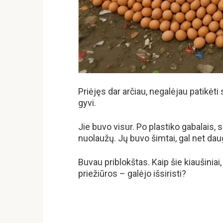
Priėjęs dar arčiau, negalėjau patikėti 
gyvi.
Jie buvo visur. Po plastiko gabalais,
nuolaužų. Jų buvo šimtai, gal net dau
Buvau priblokštas. Kaip šie kiaušiniai,
priežiūros – galėjo išsiristi?