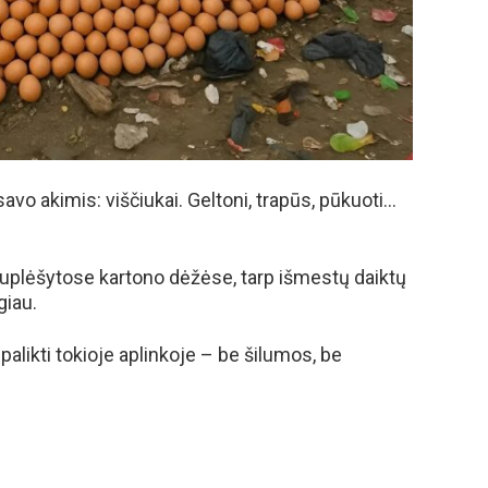
savo akimis: viščiukai. Geltoni, trapūs, pūkuoti…
 suplėšytose kartono dėžėse, tarp išmestų daiktų
giau.
 palikti tokioje aplinkoje – be šilumos, be