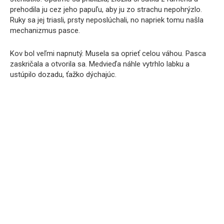
prehodila ju cez jeho papuľu, aby ju zo strachu nepohrýzlo.
Ruky sa jej triasli, prsty neposlúchali, no napriek tomu našla
mechanizmus pasce.
Kov bol veľmi napnutý. Musela sa oprieť celou váhou. Pasca
zaskričala a otvorila sa. Medvieďa náhle vytrhlo labku a
ustúpilo dozadu, ťažko dýchajúc.