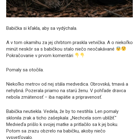
Babička si kľakla, aby sa vydýchala.
A v tom okamihu za jej chrbtom praskla vetvička. A o niekoľko
minút neskôr sa s babičkou stalo niečo neočakávané
Pokračovanie v prvom komentári
Pomaly sa otočila.
Niekoľko metrov od nej stála medvedica. Obrovská, tmavá a
nehybná. Pozerala priamo na starú ženu. V pohľade dravca
nebola zmätenosť – iba napätie a pripravenosť.
Babička neutiekla. Vedela, že by to nestihla. Len pomaly
sklonila zrak a ticho zašepkala: „Nechcela som ublížiť.“
Medvieďa prišlo k svojej matke a pritlačilo sa k jej boku.
Potom sa zrazu obzrelo na babičku, akoby niečo
vysvetľovalo.