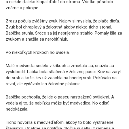
a niekde ďaleko klopal ďateľ do stromu. Všetko pôsobilo
známe a pokojne.
Zrazu počula zvláštny zvuk. Najprv si myslela, že plače dieťa.
Zvuk bol chrapľavý a žalostný, akoby niekto ticho stonal.
Babička stuhla. Srdce sa jej nepríjemne stiahlo. Pomaly išla za
zvukom a snažila sa nerobiť hluk.
Po niekoľkých krokoch ho uvidela.
Malé medvieďa sedelo v kríkoch a zmietalo sa, snažilo sa
vyslobodiť. Labka bola stlačená v železnej pasci. Kov sa zaryl
do srsti a kože; krv už zaschla na hnedej srsti. Pokúšalo sa
revať, ale vydávalo len žalostné pískanie.
Babička pochopila, že ide o pascu nastraženú pytliakmi. A
vedela aj to, že nablízku môže byť medvedica. No odísť
nedokázala.
Ticho hovorila s medvieďaťom, akoby to bolo vystrašené
šteniatko. Opatrne sa priblížila, zložila si šatku z ramena a