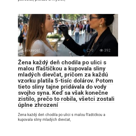
Láskavosť
0
392
Žena každý deň chodila po ulici s
malou fľaštičkou a kupovala sliny
mladých dievčat, pričom za každú
vzorku platila 5-tisíc dolárov. Potom
tieto sliny tajne pridávala do vody
svojho syna. Keď sa však konečne
zistilo, prečo to robila, všetci zostali
úplne zhrození
Žena každý deň chodila po ulici s malou fľaštičkou a
kupovala sliny mladých dievčat,