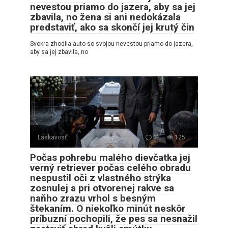
nevestou priamo do jazera, aby sa jej
zbavila, no žena si ani nedokázala
predstaviť, ako sa skončí jej krutý čin
Svokra zhodila auto so svojou nevestou priamo do jazera,
aby sa jej zbavila, no
Láskavosť
0
125
Počas pohrebu malého dievčatka jej
verný retriever počas celého obradu
nespustil oči z vlastného strýka
zosnulej a pri otvorenej rakve sa
naňho zrazu vrhol s besným
štekaním. O niekoľko minút neskôr
príbuzní pochopili, že pes sa nesnažil