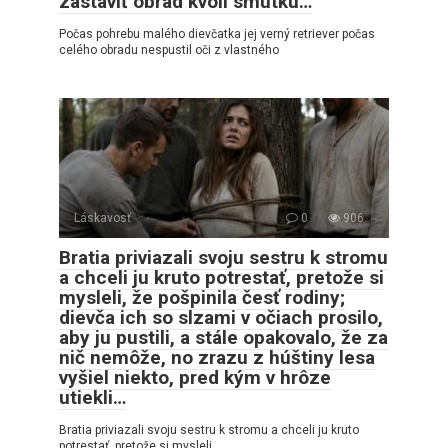
zastaviť obrad kvôli smútku…
Počas pohrebu malého dievčatka jej verný retriever počas
celého obradu nespustil oči z vlastného
Láskavosť
0
906
Bratia priviazali svoju sestru k stromu
a chceli ju kruto potrestať, pretože si
mysleli, že pošpinila česť rodiny;
dievča ich so slzami v očiach prosilo,
aby ju pustili, a stále opakovalo, že za
nič nemôže, no zrazu z húštiny lesa
vyšiel niekto, pred kým v hrôze
utiekli…
Bratia priviazali svoju sestru k stromu a chceli ju kruto
potrestať, pretože si mysleli,