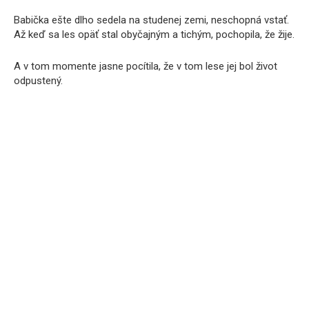
Babička ešte dlho sedela na studenej zemi, neschopná vstať.
Až keď sa les opäť stal obyčajným a tichým, pochopila, že žije.
A v tom momente jasne pocítila, že v tom lese jej bol život
odpustený.