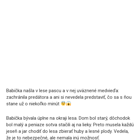
Babička našla v lese pascu a v nej uväznené medvieďa:
zachránila predátora a ani si nevedela predstaviť, čo sa s ňou
stane už o niekoľko minút
Babička bývala úplne na okraji lesa. Dom bol starý, dôchodok
bol malý a peniaze sotva stačili aj na lieky. Preto musela každú
jeseň a jar chodiť do lesa zbierať huby a lesné plody. Vedela,
že je to nebezpečné, ale nemala inú možnosť.