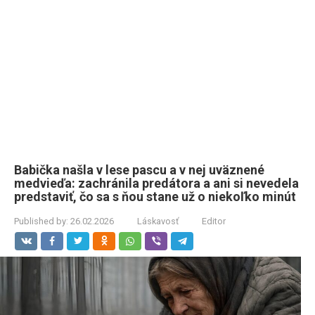
Babička našla v lese pascu a v nej uväznené
medvieďa: zachránila predátora a ani si nevedela
predstaviť, čo sa s ňou stane už o niekoľko minút
Published by:
26.02.2026
Láskavosť
Editor