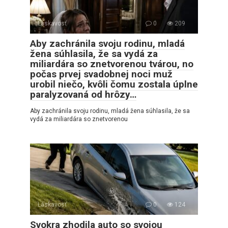
Láskavosť
0
209
Aby zachránila svoju rodinu, mladá
žena súhlasila, že sa vydá za
miliardára so znetvorenou tvárou, no
počas prvej svadobnej noci muž
urobil niečo, kvôli čomu zostala úplne
paralyzovaná od hrôzy…
Aby zachránila svoju rodinu, mladá žena súhlasila, že sa
vydá za miliardára so znetvorenou
Láskavosť
0
124
Svokra zhodila auto so svojou