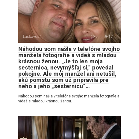
Láskavosť
0
17
Náhodou som našla v telefóne svojho
manžela fotografie a videá s mladou
krásnou ženou. „Je to len moja
sesternica, nevymýšľaj si,“ povedal
pokojne. Ale môj manžel ani netušil,
akú pomstu som už pripravila pre
neho a jeho „sesternicu“…
Náhodou som našla v telefóne svojho manžela fotografie a
videá s mladou krásnou ženou.