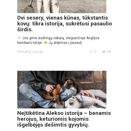
Dvi sesery, vienas kūnas, tūkstantis
kovų: tikra istorija, sukrėtusi pasaulio
širdis.
Jos gimė audringą vakarą, slegiančioje Anglijos
kambario tyloje.
Jų atėjimas į pasaulį
Prírodný zázrak
0
38
Neįtikėtina Alekso istorija – benamis
herojus, keturiomis kojomis
išgelbėjęs dešimtis gyvybių.