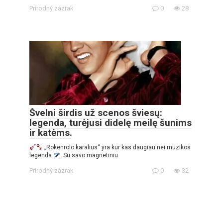
Prírodný zázrak
0
28
Švelni širdis už scenos šviesų:
legenda, turėjusi didelę meilę šunims
ir katėms.
„Rokenrolo karalius“ yra kur kas daugiau nei muzikos
legenda
. Su savo magnetiniu
Prírodný zázrak
0
32