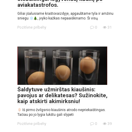
aviakatastrofos.
Giliai įšalusiame kraštovaizdyje, apgaubtame tyla ir amžinu
sniegu
, įvyko kažkas nepaaiškinamo. Ši visų
Pozitívne príbehy
0
31
Šaldytuve užmirštas kiaušinis:
pavojus ar delikatesas? Sužinokite,
kaip atskirti akimirksniu!
Iš pirmo žvilgsnio kiaušinis atrodo nepriekaištingas.
Tačiau po jo lygia lukštu gali slypėti
Pozitívne príbehy
0
39