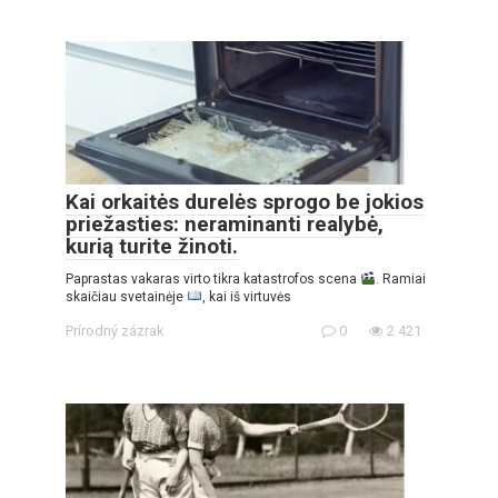
Kai orkaitės durelės sprogo be jokios
priežasties: neraminanti realybė,
kurią turite žinoti.
Paprastas vakaras virto tikra katastrofos scena
. Ramiai
skaičiau svetainėje
, kai iš virtuvės
Prírodný zázrak
0
2 421