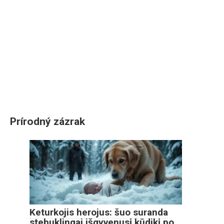
Prírodný zázrak
Keturkojis herojus: šuo suranda
stebuklingai išgyvenusį kūdikį po