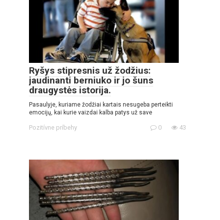
Ryšys stipresnis už žodžius:
jaudinanti berniuko ir jo šuns
draugystės istorija.
Pasaulyje, kuriame žodžiai kartais nesugeba perteikti
emocijų, kai kurie vaizdai kalba patys už save
Pozitívne príbehy
0
43