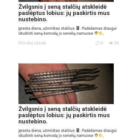
Žvilgsnis į seną stalčių atskleidė
paslėptus lobius: jų paskirtis mus
nustebino.
Įprasta diena, užmirštas stalčius
. Padėdamas draugui
ištuštinti seną komodą jo senelių namuose
,
Prírodný zázrak
0
39
Žvilgsnis į seną stalčių atskleidė
paslėptus lobius: jų paskirtis mus
nustebino.
Įprasta diena, užmirštas stalčius
. Padėdamas draugui
ištuštinti seną komodą jo senelių namuose
,