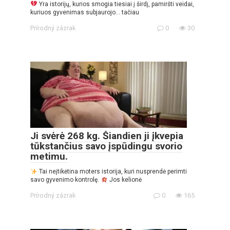
Yra istorijų, kurios smogia tiesiai į širdį, pamiršti veidai,
kuriuos gyvenimas subjaurojo… tačiau
Prírodný zázrak
0
30
Ji svėrė 268 kg. Šiandien ji įkvepia
tūkstančius savo įspūdingu svorio
metimu.
Tai neįtikėtina moters istorija, kuri nusprendė perimti
savo gyvenimo kontrolę.
Jos kelionė
Prírodný zázrak
0
165