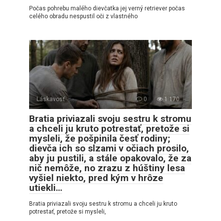
Počas pohrebu malého dievčatka jej verný retriever počas
celého obradu nespustil oči z vlastného
Láskavosť
0
1 170
Bratia priviazali svoju sestru k stromu
a chceli ju kruto potrestať, pretože si
mysleli, že pošpinila česť rodiny;
dievča ich so slzami v očiach prosilo,
aby ju pustili, a stále opakovalo, že za
nič nemôže, no zrazu z húštiny lesa
vyšiel niekto, pred kým v hrôze
utiekli…
Bratia priviazali svoju sestru k stromu a chceli ju kruto
potrestať, pretože si mysleli,