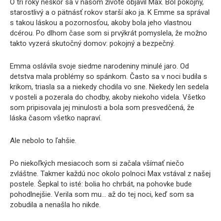
O tri roky neskôr sa v našom živote objavil Max. Bol pokojný,
starostlivý a o pätnásť rokov starší ako ja. K Emme sa správal
s takou láskou a pozornosťou, akoby bola jeho vlastnou
dcérou. Po dlhom čase som si prvýkrát pomyslela, že možno
takto vyzerá skutočný domov: pokojný a bezpečný.
Emma oslávila svoje siedme narodeniny minulé jaro. Od
detstva mala problémy so spánkom. Často sa v noci budila s
krikom, triasla sa a niekedy chodila vo sne. Niekedy len sedela
v posteli a pozerala do chodby, akoby niekoho videla. Všetko
som pripisovala jej minulosti a bola som presvedčená, že
láska časom všetko napraví.
Ale nebolo to ľahšie.
Po niekoľkých mesiacoch som si začala všímať niečo
zvláštne. Takmer každú noc okolo polnoci Max vstával z našej
postele. Šepkal to isté: bolia ho chrbát, na pohovke bude
pohodlnejšie. Verila som mu… až do tej noci, keď som sa
zobudila a nenašla ho nikde.