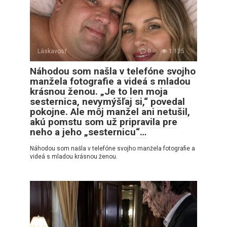
Láskavosť
0
1 135
Náhodou som našla v telefóne svojho
manžela fotografie a videá s mladou
krásnou ženou. „Je to len moja
sesternica, nevymýšľaj si,“ povedal
pokojne. Ale môj manžel ani netušil,
akú pomstu som už pripravila pre
neho a jeho „sesternicu“…
Náhodou som našla v telefóne svojho manžela fotografie a
videá s mladou krásnou ženou.