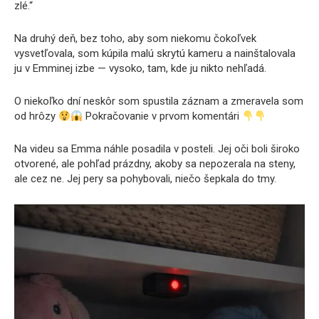
zlé.“
Na druhý deň, bez toho, aby som niekomu čokoľvek
vysvetľovala, som kúpila malú skrytú kameru a nainštalovala
ju v Emminej izbe — vysoko, tam, kde ju nikto nehľadá.
O niekoľko dní neskôr som spustila záznam a zmeravela som
od hrôzy
Pokračovanie v prvom komentári
Na videu sa Emma náhle posadila v posteli. Jej oči boli široko
otvorené, ale pohľad prázdny, akoby sa nepozerala na steny,
ale cez ne. Jej pery sa pohybovali, niečo šepkala do tmy.