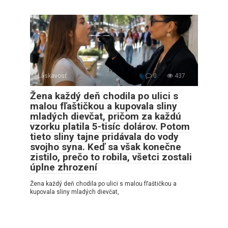
Láskavosť
0
437
Žena každý deň chodila po ulici s
malou fľaštičkou a kupovala sliny
mladých dievčat, pričom za každú
vzorku platila 5-tisíc dolárov. Potom
tieto sliny tajne pridávala do vody
svojho syna. Keď sa však konečne
zistilo, prečo to robila, všetci zostali
úplne zhrození
Žena každý deň chodila po ulici s malou fľaštičkou a
kupovala sliny mladých dievčat,