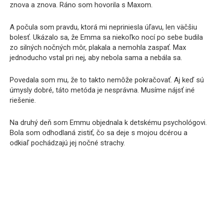
znova a znova. Ráno som hovorila s Maxom.
A počula som pravdu, ktorá mi nepriniesla úľavu, len väčšiu
bolesť. Ukázalo sa, že Emma sa niekoľko nocí po sebe budila
zo silných nočných môr, plakala a nemohla zaspať. Max
jednoducho vstal pri nej, aby nebola sama a nebála sa.
Povedala som mu, že to takto nemôže pokračovať. Aj keď sú
úmysly dobré, táto metóda je nesprávna. Musíme nájsť iné
riešenie.
Na druhý deň som Emmu objednala k detskému psychológovi.
Bola som odhodlaná zistiť, čo sa deje s mojou dcérou a
odkiaľ pochádzajú jej nočné strachy.