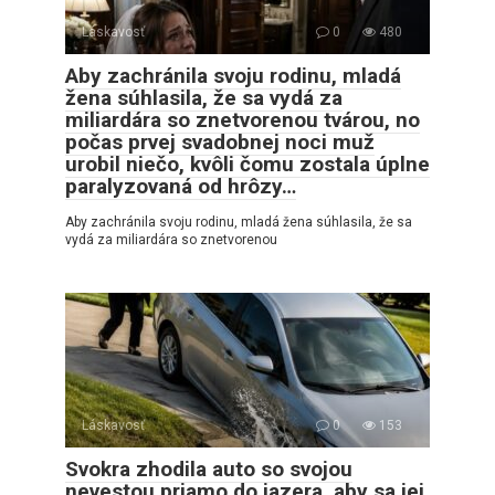
Láskavosť
0
480
Aby zachránila svoju rodinu, mladá
žena súhlasila, že sa vydá za
miliardára so znetvorenou tvárou, no
počas prvej svadobnej noci muž
urobil niečo, kvôli čomu zostala úplne
paralyzovaná od hrôzy…
Aby zachránila svoju rodinu, mladá žena súhlasila, že sa
vydá za miliardára so znetvorenou
Láskavosť
0
153
Svokra zhodila auto so svojou
nevestou priamo do jazera, aby sa jej