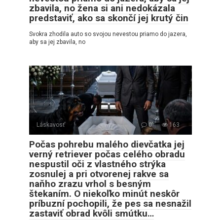
zbavila, no žena si ani nedokázala
predstaviť, ako sa skončí jej krutý čin
Svokra zhodila auto so svojou nevestou priamo do jazera,
aby sa jej zbavila, no
Láskavosť
0
163
Počas pohrebu malého dievčatka jej
verný retriever počas celého obradu
nespustil oči z vlastného strýka
zosnulej a pri otvorenej rakve sa
naňho zrazu vrhol s besným
štekaním. O niekoľko minút neskôr
príbuzní pochopili, že pes sa nesnažil
zastaviť obrad kvôli smútku…