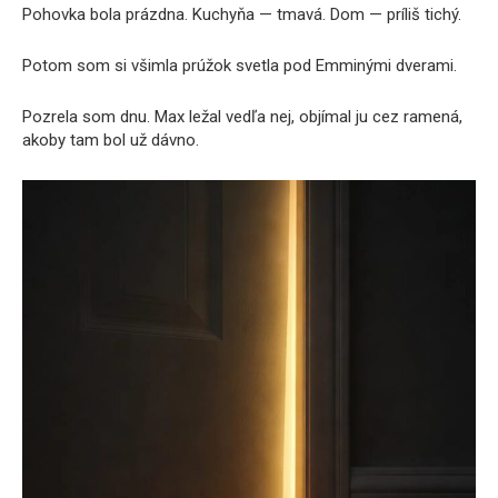
Pohovka bola prázdna. Kuchyňa — tmavá. Dom — príliš tichý.
Potom som si všimla prúžok svetla pod Emminými dverami.
Pozrela som dnu. Max ležal vedľa nej, objímal ju cez ramená,
akoby tam bol už dávno.